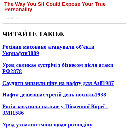
ЧИТАЙТЕ ТАКОЖ
Росіяни масовано атакували об'єкти
Укрнафти
3889
Уряд скликає зустрічі з бізнесом після атаки
РФ
2878
Саудити знизили ціну на нафту для Азії
1987
Нафта дешевшає третій день поспіль
1938
Росія закупила пальне у Південної Кореї -
ЗМІ
1586
Уряд ухвалив зміни щодо розподілу