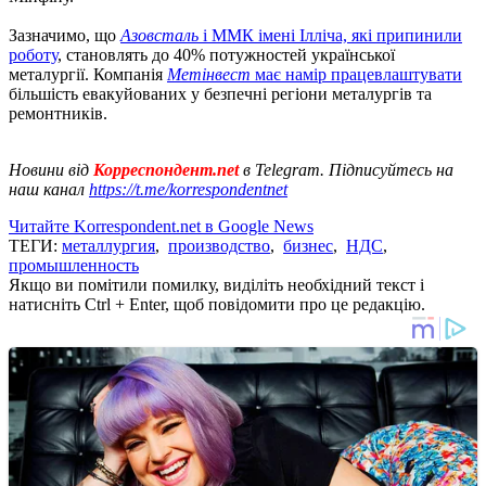
Зазначимо, що
Азовсталь
і ММК імені Ілліча, які припинили
роботу
, становлять до 40% потужностей української
металургії. Компанія
Метінвест
має намір працевлаштувати
більшість евакуйованих у безпечні регіони металургів та
ремонтників.
Новини від
Корреспондент.net
в Telegram. Підписуйтесь на
наш канал
https://t.me/korrespondentnet
Читайте Korrespondent.net в Google News
ТЕГИ:
металлургия
,
производство
,
бизнес
,
НДС
,
промышленность
Якщо ви помітили помилку, виділіть необхідний текст і
натисніть Ctrl + Enter, щоб повідомити про це редакцію.