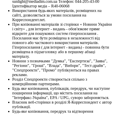
sunlight@mediadim.com.ua
Телефон: 044-205-43-00
Ідентифікатор медіа – R40-06068
Використання будь-яких матеріалів, розміщених на
сайті, дозволяється за умови посилання на
Корреспондент.net.
При копіюванні матеріалів зі сторінки « Новини України
і світу» , для інтернет - видань - обов'язкове пряме
відкрите для пошукових систем гіперпосилання .
Посилання має бути розміщена в незалежності від
повного або часткового використання матеріалів.
Гіперпосилання ( для інтернет - видань) - повинна бути
розміщена в підзаголовку або в першому абзаці
матеріалу.
Новини з позначками "Думка", "Експертиза", "Заява",
"Регіони", "Гроші", "Влада", "Вибори", "Тест-драйв",
"Спецпроекти", "Промо" публікуються на правах
реклами.
Розділ Спецпроекти створюється спільно з
комерційними партнерами.
Будь яке копіювання, публікація, передрук, чи наступне
поширення інформації, що містить посилання на
"Інтерфакс-Україна", EPA / UPG, суворо забороняється.
Власник веб-сторінки в розділі Я-Корреспондент є автор
публікації.
Будь-яке копіювання, передрук та відтворення