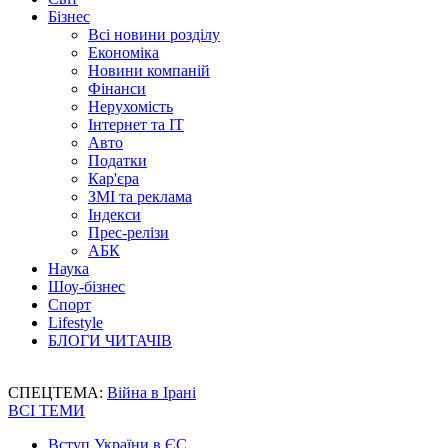
Бізнес
Всі новини розділу
Економіка
Новини компаній
Фінанси
Нерухомість
Інтернет та IT
Авто
Податки
Кар'єра
ЗМІ та реклама
Індекси
Прес-релізи
АБК
Наука
Шоу-бізнес
Спорт
Lifestyle
БЛОГИ ЧИТАЧІВ
СПЕЦТЕМА:
Війна в Ірані
ВСІ ТЕМИ
Вступ України в ЄС