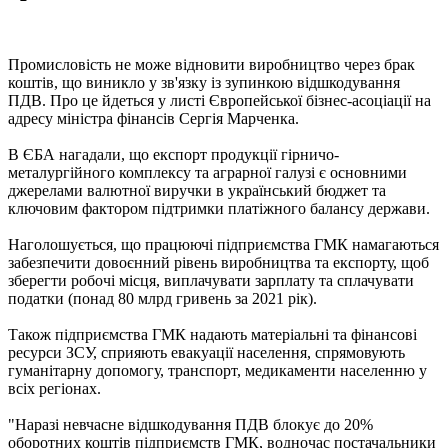
Промисловість не може відновити виробництво через брак
коштів, що виникло у зв'язку із зупинкою відшкодування
ПДВ. Про це йдеться у листі Європейської бізнес-асоціації на
адресу міністра фінансів Сергія Марченка.
В ЄБА нагадали, що експорт продукції гірничо-
металургійного комплексу та аграрної галузі є основними
джерелами валютної виручки в український бюджет та
ключовим фактором підтримки платіжного балансу держави.
Наголошується, що працюючі підприємства ГМК намагаються
забезпечити довоєнний рівень виробництва та експорту, щоб
зберегти робочі місця, виплачувати зарплату та сплачувати
податки (понад 80 млрд гривень за 2021 рік).
Також підприємства ГМК надають матеріальні та фінансові
ресурси ЗСУ, сприяють евакуації населення, спрямовують
гуманітарну допомогу, транспорт, медикаменти населенню у
всіх регіонах.
"Наразі невчасне відшкодування ПДВ блокує до 20%
оборотних коштів підприємств ГМК, водночас постачальники