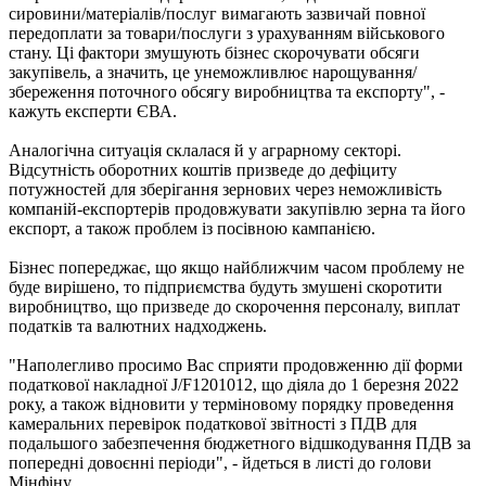
сировини/матеріалів/послуг вимагають зазвичай повної
передоплати за товари/послуги з урахуванням військового
стану. Ці фактори змушують бізнес скорочувати обсяги
закупівель, а значить, це унеможливлює нарощування/
збереження поточного обсягу виробництва та експорту", -
кажуть експерти ЄВА.
Аналогічна ситуація склалася й у аграрному секторі.
Відсутність оборотних коштів призведе до дефіциту
потужностей для зберігання зернових через неможливість
компаній-експортерів продовжувати закупівлю зерна та його
експорт, а також проблем із посівною кампанією.
Бізнес попереджає, що якщо найближчим часом проблему не
буде вирішено, то підприємства будуть змушені скоротити
виробництво, що призведе до скорочення персоналу, виплат
податків та валютних надходжень.
"Наполегливо просимо Вас сприяти продовженню дії форми
податкової накладної J/F1201012, що діяла до 1 березня 2022
року, а також відновити у терміновому порядку проведення
камеральних перевірок податкової звітності з ПДВ для
подальшого забезпечення бюджетного відшкодування ПДВ за
попередні довоєнні періоди", - йдеться в листі до голови
Мінфіну.