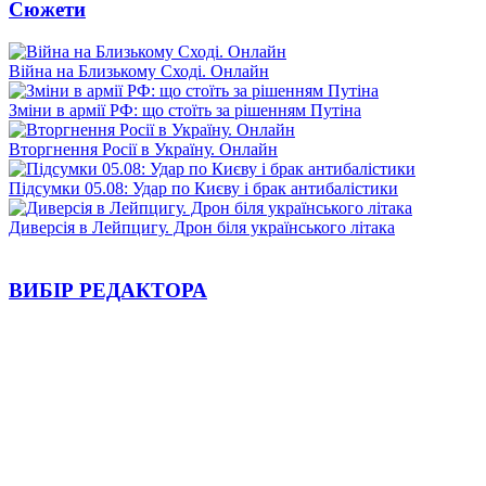
Сюжети
Війна на Близькому Сході. Онлайн
Зміни в армії РФ: що стоїть за рішенням Путіна
Вторгнення Росії в Україну. Онлайн
Підсумки 05.08: Удар по Києву і брак антибалістики
Диверсія в Лейпцигу. Дрон біля українського літака
ВИБІР РЕДАКТОРА