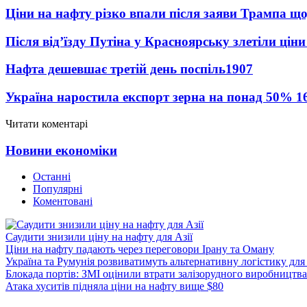
Ціни на нафту різко впали після заяви Трампа що
Після від’їзду Путіна у Красноярську злетіли цін
Нафта дешевшає третій день поспіль
1907
Україна наростила експорт зерна на понад 50%
1
Читати коментарі
Новини економіки
Останні
Популярні
Коментовані
Саудити знизили ціну на нафту для Азії
Ціни на нафту падають через переговори Ірану та Оману
Україна та Румунія розвиватимуть альтернативну логістику для
Блокада портів: ЗМІ оцінили втрати залізорудного виробництва
Атака хуситів підняла ціни на нафту вище $80