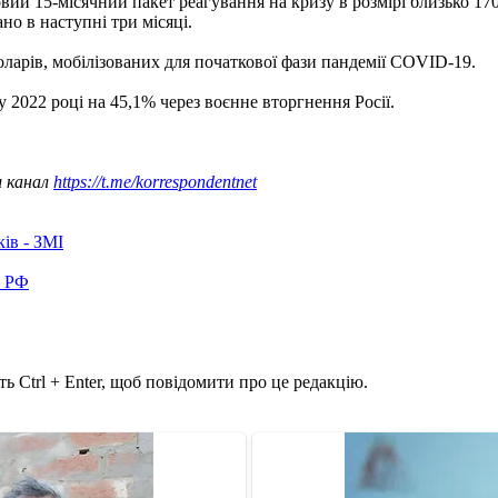
ий 15-місячний пакет реагування на кризу в розмірі близько 170 
ано в наступні три місяці.
оларів, мобілізованих для початкової фази пандемії COVID-19.
у 2022 році на 45,1% через воєнне вторгнення Росії.
ш канал
https://t.me/korrespondentnet
ків - ЗМІ
в РФ
ь Ctrl + Enter, щоб повідомити про це редакцію.