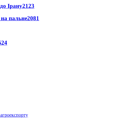
до Ірану
2123
и на пальне
2081
624
 агроекспорту