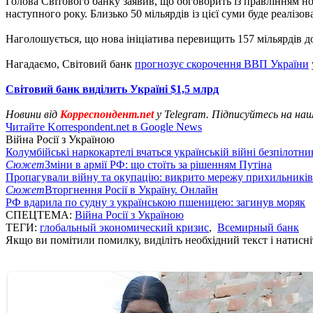
Голова Світового банку заявив, що обговорить із правлінням нов
наступного року. Близько 50 мільярдів із цієї суми буде реалізов
Наголошується, що нова ініціатива перевищить 157 мільярдів д
Нагадаємо, Світовий банк
прогнозує скорочення ВВП України
Світовий банк виділить Україні $1,5 млрд
Новини від
Корреспондент.net
у Telegram. Підписуйтесь на на
Читайте Korrespondent.net в Google News
Війна Росії з Україною
Колумбійські наркокартелі вчаться українській війні безпілотни
Сюжет
Зміни в армії РФ: що стоїть за рішенням Путіна
Пропагували війну та окупацію: викрито мережу прихильникі
Сюжет
Вторгнення Росії в Україну. Онлайн
РФ вдарила по судну з українською пшеницею: загинув моряк
СПЕЦТЕМА:
Війна Росії з Україною
ТЕГИ:
глобальный экономический кризис
,
Всемирный банк
Якщо ви помітили помилку, виділіть необхідний текст і натисніт