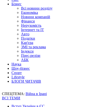
Бізнес
Всі новини розділу
Економіка
Новини компаній
Фінанси
Нерухомість
Інтернет та IT
Авто
Податки
Кар'єра
ЗМІ та реклама
Індекси
Прес-релізи
АБК
Наука
Шоу-бізнес
Спорт
Lifestyle
БЛОГИ ЧИТАЧІВ
СПЕЦТЕМА:
Війна в Ірані
ВСІ ТЕМИ
Вступ України в ЄС