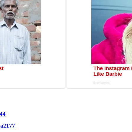
44
ла
2177