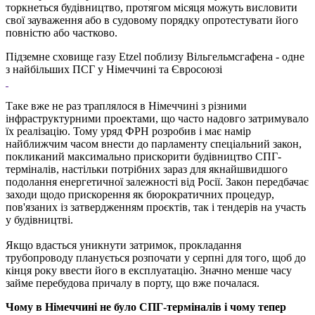
торкнеться будівництво, протягом місяця можуть висловити
свої зауваження або в судовому порядку опротестувати його
повністю або частково.
Підземне сховище газу Etzel поблизу Вільгельмсгафена - одне
з найбільших ПСГ у Німеччині та Євросоюзі
Таке вже не раз траплялося в Німеччині з різними
інфраструктурними проектами, що часто надовго затримувало
їх реалізацію. Тому уряд ФРН розробив і має намір
найближчим часом внести до парламенту спеціальний закон,
покликаний максимально прискорити будівництво CПГ-
терміналів, настільки потрібних зараз для якнайшвидшого
подолання енергетичної залежності від Росії. Закон передбачає
заходи щодо прискорення як бюрократичних процедур,
пов'язаних із затвердженням проєктів, так і тендерів на участь
у будівництві.
Якщо вдасться уникнути затримок, прокладання
трубопроводу планується розпочати у серпні для того, щоб до
кінця року ввести його в експлуатацію. Значно менше часу
займе перебудова причалу в порту, що вже почалася.
Чому в Німеччині не було СПГ-терміналів і чому тепер