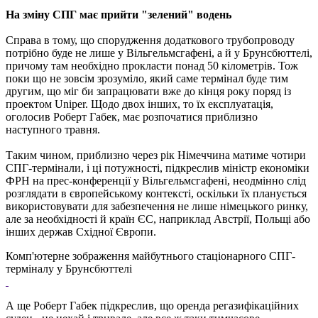
На зміну СПГ має прийти "зелений" водень
Справа в тому, що спорудження додаткового трубопроводу
потрібно буде не лише у Вільгельмсгафені, а й у Брунсбюттелі,
причому там необхідно прокласти понад 50 кілометрів. Тож
поки що не зовсім зрозуміло, який саме термінал буде тим
другим, що міг би запрацювати вже до кінця року поряд із
проектом Uniper. Щодо двох інших, то їх експлуатація,
оголосив Роберт Габек, має розпочатися приблизно
наступного травня.
Таким чином, приблизно через рік Німеччина матиме чотири
СПГ-термінали, і ці потужності, підкреслив міністр економіки
ФРН на прес-конференції у Вільгельмсгафені, неодмінно слід
розглядати в європейському контексті, оскільки їх планується
використовувати для забезпечення не лише німецького ринку,
але за необхідності й країн ЄС, наприклад Австрії, Польщі або
інших держав Східної Європи.
Комп'ютерне зображення майбутнього стаціонарного СПГ-
терміналу у Брунсбюттелі
А ще Роберт Габек підкреслив, що оренда регазифікаційних