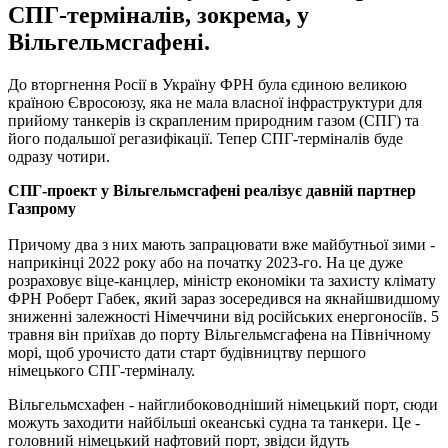
СПГ-терміналів, зокрема, у
Вільгельмсгафені.
До вторгнення Росії в Україну ФРН була єдиною великою
країною Євросоюзу, яка не мала власної інфраструктури для
прийому танкерів із скрапленим природним газом (СПГ) та
його подальшої регазифікації. Тепер СПГ-терміналів буде
одразу чотири.
СПГ-проект у Вільгельмсгафені реалізує давній партнер
Газпрому
Причому два з них мають запрацювати вже майбутньої зими -
наприкінці 2022 року або на початку 2023-го. На це дуже
розраховує віце-канцлер, міністр економіки та захисту клімату
ФРН Роберт Габек, який зараз зосередився на якнайшвидшому
зниженні залежності Німеччини від російських енергоносіїв. 5
травня він приїхав до порту Вільгельмсгафена на Північному
морі, щоб урочисто дати старт будівництву першого
німецького СПГ-терміналу.
Вільгельмсхафен - найглибоководніший німецький порт, сюди
можуть заходити найбільші океанські судна та танкери. Це -
головний німецький нафтовий порт, звідси йдуть