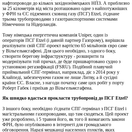
нафтопроводи до кількох західнонімецьких НПЗ. А приблизно
за 25 кілометрів від міста розташовано одне з найпотужніших
у ФРН та ЄС підземних сховищ газу (ПСГ) Etzel, з'єднане
трьома трубопроводами з газотранспортними системами
Німеччини та Нідерландів.
Тому німецька енергетична компанія Uniper, один із
операторів ПСГ Etzel (і давній партнер Газпрому), вирішила
реалізувати свій СПГ-проект вартістю 65 мільйонів євро саме
у Вільгельмсгафені. Для цього необхідно, з одного боку,
створити берегову інфраструктуру - розширити та
модернізувати той причал, де буде пришвартовано судно з
установкою регазифікації (FSRU). Подібний плавучий
приймальний СПГ-термінал, наприклад, діє з 2014 року у
Клайпеді, забезпечуючи газом не лише Литву, а й сусідні
країни ЄС. Власне, з нагоди початку саме цих робіт у порту
Роберт Габек і приїхав до Вільгельмсгафена.
Як швидко вдасться прокласти трубопровід до ПСГ Etzel?
З іншого боку, необхідно з'єднати СПГ-термінал з ПСГ Etzel і
магістральними газопроводами, що там сходяться. Цей проект
уже розроблено, і 5 травня його, як того й вимагають закони
ФРН, було опубліковано в інтернеті для громадського
обговорення. Наразі мешканці населених пунктів, яких