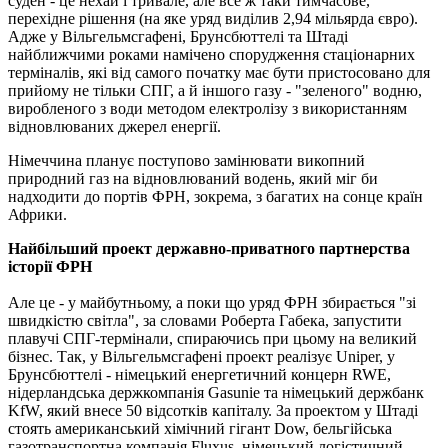
суден - це нехай і тривале, але все ж таки тимчасове,
перехідне рішення (на яке уряд виділив 2,94 мільярда євро).
Адже у Вільгельмсгафені, Брунсбюттелі та Штаді
найближчими роками намічено спорудження стаціонарних
терміналів, які від самого початку має бути пристосовано для
прийому не тільки СПГ, а й іншого газу - "зеленого" водню,
виробленого з води методом електролізу з використанням
відновлюваних джерел енергії.
Німеччина планує поступово замінювати викопний
природний газ на відновлюваний водень, який міг би
надходити до портів ФРН, зокрема, з багатих на сонце країн
Африки.
Найбільший проект державно-приватного партнерства
історії ФРН
Але це - у майбутньому, а поки що уряд ФРН збирається "зі
швидкістю світла", за словами Роберта Габека, запустити
плавучі СПГ-термінали, спираючись при цьому на великий
бізнес. Так, у Вільгельмсгафені проект реалізує Uniper, у
Брунсбюттелі - німецький енергетичний концерн RWE,
нідерландська держкомпанія Gasunie та німецький держбанк
KfW, який внесе 50 відсотків капіталу. За проектом у Штаді
стоять американський хімічний гігант Dow, бельгійська
газотранспортна компанія Fluxus, німецький логістичний