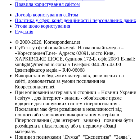
Правила користування сайтом
Договір користування сайтом
Політика у сфері конфіденційності і персональних даних
Угода щодо користування
Редакція
© 2000-2026, Korrespondent.net
Суб'єкт у сфері онлайн-медіа Назва онлайн-медіа –
«КореспонденТ.net» Адреса: 02091, місто Київ,
ХАРКІВСЬКЕ ШОСЕ, будинок 172-Б, офіс 208/1 E-mail:
sunlight@mediadim.com.ua
Телефон: 044-205-43-00
Ідентифікатор медіа – R40-06068
Використання будь-яких матеріалів, розміщених на
сайті, дозволяється за умови посилання на
Корреспондент.net.
При копіюванні матеріалів зі сторінки « Новини України
і світу» , для інтернет - видань - обов'язкове пряме
відкрите для пошукових систем гіперпосилання .
Посилання має бути розміщена в незалежності від
повного або часткового використання матеріалів.
Гіперпосилання ( для інтернет - видань) - повинна бути
розміщена в підзаголовку або в першому абзаці
матеріалу.
Новини з позначками "Думка", "Експертиза", "Заява",