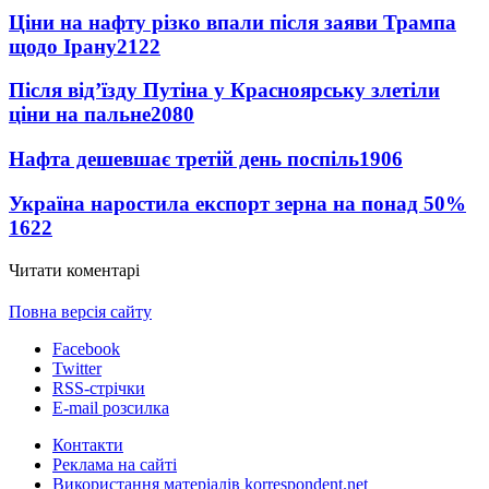
Ціни на нафту різко впали після заяви Трампа
щодо Ірану
2122
Після від’їзду Путіна у Красноярську злетіли
ціни на пальне
2080
Нафта дешевшає третій день поспіль
1906
Україна наростила експорт зерна на понад 50%
1622
Читати коментарі
Повна версія сайту
Facebook
Twitter
RSS-стрічки
E-mail розсилка
Контакти
Реклама на сайті
Використання матеріалів korrespondent.net