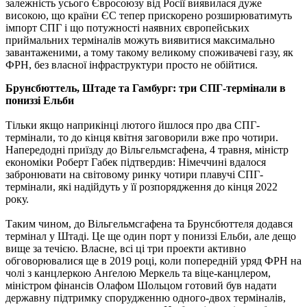
залежність усього Євросоюзу від Росії виявилася дуже
високою, що країни ЄС тепер прискорено розширюватимуть
імпорт СПГ і що потужності наявних європейських
приймальних терміналів можуть виявитися максимально
завантаженими, а тому такому великому споживачеві газу, як
ФРН, без власної інфраструктури просто не обійтися.
Брунсбюттель, Штаде та Гамбург: три СПГ-термінали в
пониззі Ельби
Тільки якщо наприкінці лютого йшлося про два СПГ-
термінали, то до кінця квітня заговорили вже про чотири.
Напередодні приїзду до Вільгельмсгафена, 4 травня, міністр
економіки Роберт Габек підтвердив: Німеччині вдалося
забронювати на світовому ринку чотири плавучі СПГ-
термінали, які надійдуть у її розпорядження до кінця 2022
року.
Таким чином, до Вільгельмсгафена та Брунсбюттеля додався
термінал у Штаді. Це ще один порт у пониззі Ельби, але дещо
вище за течією. Власне, всі ці три проекти активно
обговорювалися ще в 2019 році, коли попередній уряд ФРН на
чолі з канцлеркою Анґелою Меркель та віце-канцлером,
міністром фінансів Олафом Шольцом готовий був надати
державну підтримку спорудженню одного-двох терміналів,