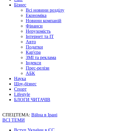
Бізнес
Всі новини розділу
Економіка
Новини компаній
Фінанси
Нерухомість
Інтернет та IT
Авто
Податки
Кар'єра
ЗМІ та реклама
Індекси
Прес-релізи
АБК
Наука
Шоу-бізнес
Спорт
Lifestyle
БЛОГИ ЧИТАЧІВ
СПЕЦТЕМА:
Війна в Ірані
ВСІ ТЕМИ
Вступ України в ЄС