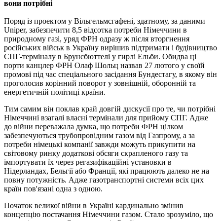
вони потрібні
Поряд із проектом у Вільгельмсгафені, здатному, за даними
Uniper, забезпечити 8,5 відсотка потреби Німеччини в
природному газі, уряд ФРН одразу ж після вторгнення
російських військ в Україну вирішив підтримати і будівництво
СПГ-терміналу в Брунсбюттелі у гирлі Ельби. Обидва ці
порти канцлер ФРН Олаф Шольц назвав 27 лютого у своїй
промові під час спеціального засідання Бундестагу, в якому він
проголосив корінний поворот у зовнішній, оборонній та
енергетичній політиці країни.
Тим самим він поклав край довгій дискусії про те, чи потрібні
Німеччині взагалі власні термінали для прийому СПГ. Адже
до війни переважала думка, що потреби ФРН цілком
забезпечуються трубопровідним газом від Газпрому, а за
потреби німецькі компанії завжди можуть прикупити на
світовому ринку додаткові обсяги скрапленого газу та
імпортувати їх через регазифікаційні установки в
Нідерландах, Бельгії або Франції, які працюють далеко не на
повну потужність. Адже газотранспортні системи всіх цих
країн пов'язані одна з одною.
Початок великої війни в Україні кардинально змінив
концепцію постачання Німеччини газом. Стало зрозуміло, що