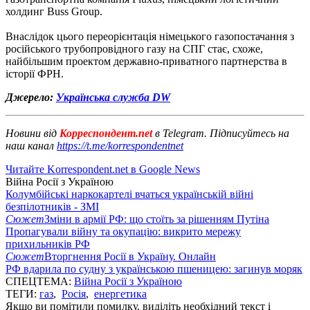
холдинг Buss Group.
Внаслідок цього переорієнтація німецького газопостачання з
російського трубопровідного газу на СПГ стає, схоже,
найбільшим проектом державно-приватного партнерства в
історії ФРН.
Джерело:
Українська служба DW
Новини від
Корреспондент.net
в Telegram. Підписуйтесь на
наш канал
https://t.me/korrespondentnet
Читайте Korrespondent.net в Google News
Війна Росії з Україною
Колумбійські наркокартелі вчаться українській війні
безпілотників - ЗМІ
Сюжет
Зміни в армії РФ: що стоїть за рішенням Путіна
Пропагували війну та окупацію: викрито мережу
прихильників РФ
Сюжет
Вторгнення Росії в Україну. Онлайн
РФ вдарила по судну з українською пшеницею: загинув моряк
СПЕЦТЕМА:
Війна Росії з Україною
ТЕГИ:
газ
,
Росія
,
енергетика
Якщо ви помітили помилку, виділіть необхідний текст і