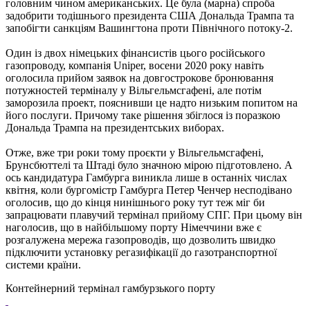
головним чином американських. Це була (марна) спроба
задобрити тодішнього президента США Дональда Трампа та
запобігти санкціям Вашингтона проти Північного потоку-2.
Один із двох німецьких фінансистів цього російського
газопроводу, компанія Uniper, восени 2020 року навіть
оголосила прийом заявок на довгострокове бронювання
потужностей терміналу у Вільгельмсгафені, але потім
заморозила проект, пояснивши це надто низьким попитом на
його послуги. Причому таке рішення збіглося із поразкою
Дональда Трампа на президентських виборах.
Отже, вже три роки тому проєкти у Вільгельмсгафені,
Брунсбюттелі та Штаді було значною мірою підготовлено. А
ось кандидатура Гамбурга виникла лише в останніх числах
квітня, коли бургомістр Гамбурга Петер Ченчер несподівано
оголосив, що до кінця нинішнього року тут теж міг би
запрацювати плавучий термінал прийому СПГ. При цьому він
наголосив, що в найбільшому порту Німеччини вже є
розгалужена мережа газопроводів, що дозволить швидко
підключити установку регазифікації до газотранспортної
системи країни.
Контейнерний термінал гамбурзького порту