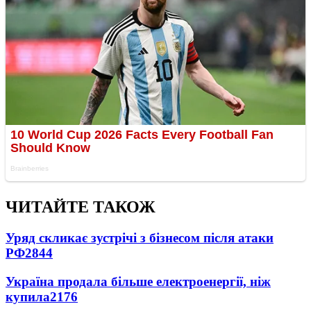
ЧИТАЙТЕ ТАКОЖ
Уряд скликає зустрічі з бізнесом після атаки
РФ
2844
Україна продала більше електроенергії, ніж
купила
2176