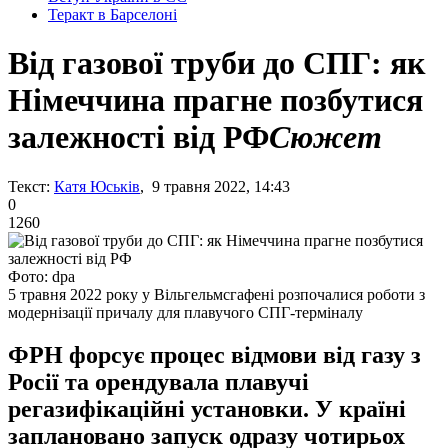
Теракт в Барселоні
Від газової труби до СПГ: як
Німеччина прагне позбутися
залежності від РФ
Сюжет
Текст:
Катя Юськів
, 9 травня 2022, 14:43
0
1260
Фото: dpa
5 травня 2022 року у Вільгельмсгафені розпочалися роботи з
модернізації причалу для плавучого СПГ-терміналу
ФРН форсує процес відмови від газу з
Росії та орендувала плавучі
регазифікаційні установки. У країні
заплановано запуск одразу чотирьох