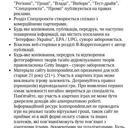
"Регіони", "Гроші", "Влада", "Вибори", "Тест-драйв",
"Спецпроекти", "Промо" публікуються на правах
реклами.
Розділ Спецпроекти створюється спільно з
комерційними партнерами.
Будь яке копіювання, публікація, передрук, чи наступне
поширення інформації, що містить посилання на
"Інтерфакс-Україна", EPA / UPG, суворо забороняється.
Власник веб-сторінки в розділі Я-Корреспондент є автор
публікації.
Будь-яке копіювання, передрук та відтворення
фотографічних творів та/або аудіовізуальних творів
правовласника Getty Images - суворо забороняється.
Матеріали сайту korrespondent.net призначені для осіб
старше 21 року (21+). Участь в азартних іграх може
викликати ігрову залежність. Дотримуйтесь правил
(принципів) відповідальної гри. При виявленні перших
ознак залежності негайно зверніться до спеціаліста.
Пам'ятайте, що участь в азартних іграх не може бути
джерелом доходів або альтернативою роботі.
Інформаційний ресурс korrespondent.net не проводить
ігри на реальні та/або віртуальні гроші, також сайт не
приймає ні в якій формі оплату ставок та інших
платежів, які пов’язані/можуть бути пов’язані з
азартними іграми, букмекерами чи тоталізаторами. Будь-