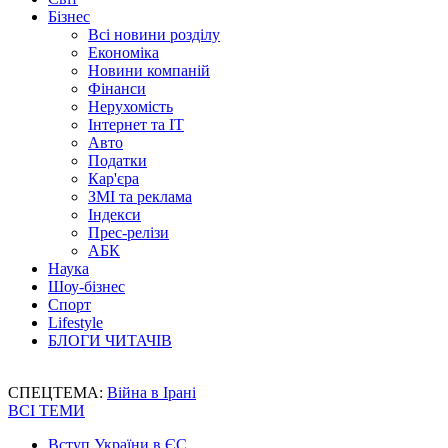
Бізнес
Всі новини розділу
Економіка
Новини компаній
Фінанси
Нерухомість
Інтернет та IT
Авто
Податки
Кар'єра
ЗМІ та реклама
Індекси
Прес-релізи
АБК
Наука
Шоу-бізнес
Спорт
Lifestyle
БЛОГИ ЧИТАЧІВ
СПЕЦТЕМА:
Війна в Ірані
ВСІ ТЕМИ
Вступ України в ЄС