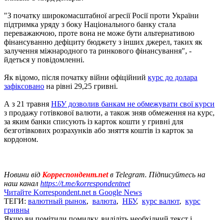
"З початку широкомасштабної агресії Росії проти України
підтримка уряду з боку Національного банку стала
переважаючою, проте вона не може бути альтернативою
фінансуванню дефіциту бюджету з інших джерел, таких як
залучення міжнародного та ринкового фінансування", -
йдеться у повідомленні.
Як відомо, після початку війни офіційний
курс до долара
зафіксовано
на рівні 29,25 гривні.
А з 21 травня
НБУ дозволив банкам не обмежувати свої курси
з продажу готівкової валюти, а також зняв обмеження на курс,
за яким банки списують із карток кошти у гривні для
безготівкових розрахунків або зняття коштів із карток за
кордоном.
Новини від
Корреспондент.net
в Telegram. Підписуйтесь на
наш канал
https://t.me/korrespondentnet
Читайте Korrespondent.net в Google News
ТЕГИ:
валютный рынок
,
валюта
,
НБУ
,
курс валют
,
курс
гривны
Якщо ви помітили помилку, виділіть необхідний текст і