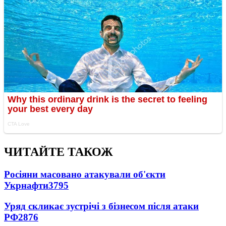
ЧИТАЙТЕ ТАКОЖ
Росіяни масовано атакували об'єкти
Укрнафти
3795
Уряд скликає зустрічі з бізнесом після атаки
РФ
2876