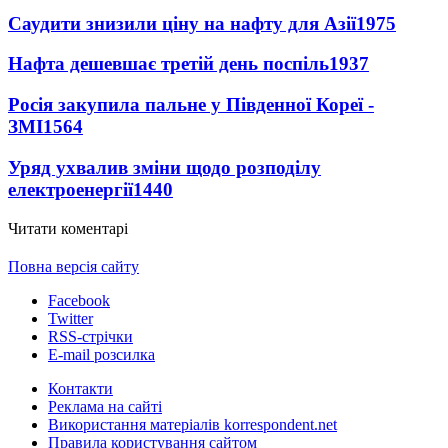
Саудити знизили ціну на нафту для Азії
1975
Нафта дешевшає третій день поспіль
1937
Росія закупила пальне у Південної Кореї -
ЗМІ
1564
Уряд ухвалив зміни щодо розподілу
електроенергії
1440
Читати коментарі
Повна версія сайту
Facebook
Twitter
RSS-стрічки
E-mail розсилка
Контакти
Реклама на сайті
Використання матеріалів korrespondent.net
Правила користування сайтом