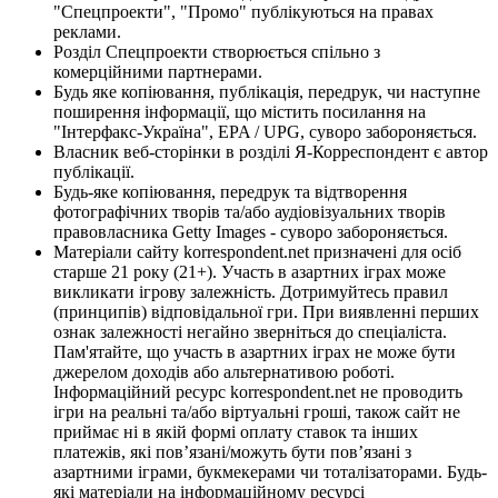
"Спецпроекти", "Промо" публікуються на правах
реклами.
Розділ Спецпроекти створюється спільно з
комерційними партнерами.
Будь яке копіювання, публікація, передрук, чи наступне
поширення інформації, що містить посилання на
"Інтерфакс-Україна", EPA / UPG, суворо забороняється.
Власник веб-сторінки в розділі Я-Корреспондент є автор
публікації.
Будь-яке копіювання, передрук та відтворення
фотографічних творів та/або аудіовізуальних творів
правовласника Getty Images - суворо забороняється.
Матеріали сайту korrespondent.net призначені для осіб
старше 21 року (21+). Участь в азартних іграх може
викликати ігрову залежність. Дотримуйтесь правил
(принципів) відповідальної гри. При виявленні перших
ознак залежності негайно зверніться до спеціаліста.
Пам'ятайте, що участь в азартних іграх не може бути
джерелом доходів або альтернативою роботі.
Інформаційний ресурс korrespondent.net не проводить
ігри на реальні та/або віртуальні гроші, також сайт не
приймає ні в якій формі оплату ставок та інших
платежів, які пов’язані/можуть бути пов’язані з
азартними іграми, букмекерами чи тоталізаторами. Будь-
які матеріали на інформаційному ресурсі