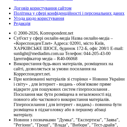
Договір користування сайтом
Політика у сфері конфіденційності і персональних даних
Угода щодо користування
Редакція
© 2000-2026, Korrespondent.net
Суб'єкт у сфері онлайн-медіа Назва онлайн-медіа –
«КореспонденТ.net» Адреса: 02091, місто Київ,
ХАРКІВСЬКЕ ШОСЕ, будинок 172-Б, офіс 208/1 E-mail:
sunlight@mediadim.com.ua
Телефон: 044-205-43-00
Ідентифікатор медіа – R40-06068
Використання будь-яких матеріалів, розміщених на
сайті, дозволяється за умови посилання на
Корреспондент.net.
При копіюванні матеріалів зі сторінки « Новини України
і світу» , для інтернет - видань - обов'язкове пряме
відкрите для пошукових систем гіперпосилання .
Посилання має бути розміщена в незалежності від
повного або часткового використання матеріалів.
Гіперпосилання ( для інтернет - видань) - повинна бути
розміщена в підзаголовку або в першому абзаці
матеріалу.
Новини з позначками "Думка", "Експертиза", "Заява",
"Регіони", "Гроші", "Влада", "Вибори", "Тест-драйв",