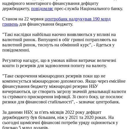
надмірного монетарного фінансування дефіциту
держбюджету,
повідомляє
прес-служба Національного банку.
Станом на 22 червня
центробанк надрукував 190 млрд
гривень
для фінансування бюджету.
"Такі наслідки найбільш наочно виявляються у впливі на
валютний ринок. Випущені в обіг гривні потрапляють на
валютний ринок, тиснуть на обмінний курс", - йдеться у
повідомленні.
Регулятор нагадує, що в умовах війни витрачає величезні
кошти із резервів для задоволення попиту на валюту.
"Таке скорочення міжнародних резервів поки що не
компенсується міжнародною допомогою. Якщо через емісійне
фінансування бюджету міжнародні резерви НБУ
вичерпаються, це створить загрозу значній девальвації валюти
та стрімкого прискорення інфляції. Зі свого боку, це посилює
ризики для фінансової стабільності", - зазначає центробанк.
За даними НБУ, за п'ять місяців 2022 року дефіцит
держбюджету був більшим, ніж у 2021 та 2020 роках. На
сьогодні щомісячні фінансові потреби уряду оцінюються у
близько 5 млрд доларів.