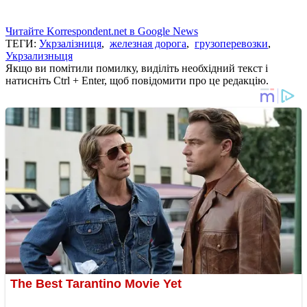
Читайте Korrespondent.net в Google News
ТЕГИ:
Укрзалізниця
,
железная дорога
,
грузоперевозки
,
Укрзализныця
Якщо ви помітили помилку, виділіть необхідний текст і
натисніть Ctrl + Enter, щоб повідомити про це редакцію.