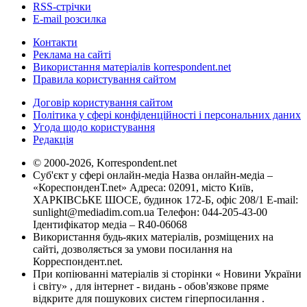
RSS-стрічки
E-mail розсилка
Контакти
Реклама на сайті
Використання матеріалів korrespondent.net
Правила користування сайтом
Договір користування сайтом
Політика у сфері конфіденційності і персональних даних
Угода щодо користування
Редакція
© 2000-2026, Korrespondent.net
Суб'єкт у сфері онлайн-медіа Назва онлайн-медіа –
«КореспонденТ.net» Адреса: 02091, місто Київ,
ХАРКІВСЬКЕ ШОСЕ, будинок 172-Б, офіс 208/1 E-mail:
sunlight@mediadim.com.ua
Телефон: 044-205-43-00
Ідентифікатор медіа – R40-06068
Використання будь-яких матеріалів, розміщених на
сайті, дозволяється за умови посилання на
Корреспондент.net.
При копіюванні матеріалів зі сторінки « Новини України
і світу» , для інтернет - видань - обов'язкове пряме
відкрите для пошукових систем гіперпосилання .