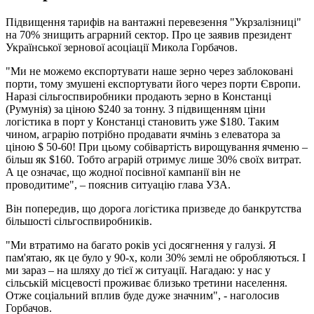
Підвищення тарифів на вантажні перевезення "Укрзалізниці"
на 70% знищить аграрний сектор. Про це заявив президент
Української зернової асоціації Микола Горбачов.
"Ми не можемо експортувати наше зерно через заблоковані
порти, тому змушені експортувати його через порти Європи.
Наразі сільгоспвиробники продають зерно в Констанці
(Румунія) за ціною $240 за тонну. З підвищенням ціни
логістика в порт у Констанці становить уже $180. Таким
чином, аграрію потрібно продавати ячмінь з елеватора за
ціною $ 50-60! При цьому собівартість вирощування ячменю –
більш як $160. Тобто аграрій отримує лише 30% своїх витрат.
А це означає, що жодної посівної кампанії він не
проводитиме", – пояснив ситуацію глава УЗА.
Він попередив, що дорога логістика призведе до банкрутства
більшості сільгоспвиробників.
"Ми втратимо на багато років усі досягнення у галузі. Я
пам'ятаю, як це було у 90-х, коли 30% землі не обробляються. І
ми зараз – на шляху до тієї ж ситуації. Нагадаю: у нас у
сільській місцевості проживає близько третини населення.
Отже соціальний вплив буде дуже значним", - наголосив
Горбачов.