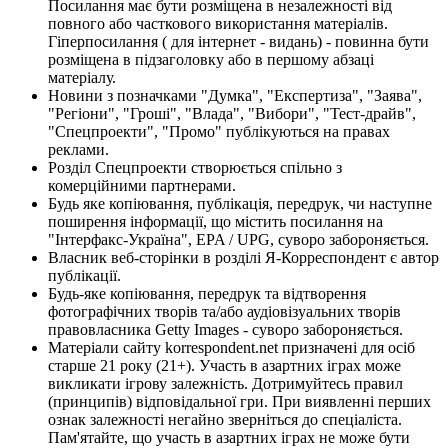
Посилання має бути розміщена в незалежності від
повного або часткового використання матеріалів.
Гіперпосилання ( для інтернет - видань) - повинна бути
розміщена в підзаголовку або в першому абзаці
матеріалу.
Новини з позначками "Думка", "Експертиза", "Заява",
"Регіони", "Гроші", "Влада", "Вибори", "Тест-драйв",
"Спецпроекти", "Промо" публікуються на правах
реклами.
Розділ Спецпроекти створюється спільно з
комерційними партнерами.
Будь яке копіювання, публікація, передрук, чи наступне
поширення інформації, що містить посилання на
"Інтерфакс-Україна", EPA / UPG, суворо забороняється.
Власник веб-сторінки в розділі Я-Корреспондент є автор
публікації.
Будь-яке копіювання, передрук та відтворення
фотографічних творів та/або аудіовізуальних творів
правовласника Getty Images - суворо забороняється.
Матеріали сайту korrespondent.net призначені для осіб
старше 21 року (21+). Участь в азартних іграх може
викликати ігрову залежність. Дотримуйтесь правил
(принципів) відповідальної гри. При виявленні перших
ознак залежності негайно зверніться до спеціаліста.
Пам'ятайте, що участь в азартних іграх не може бути