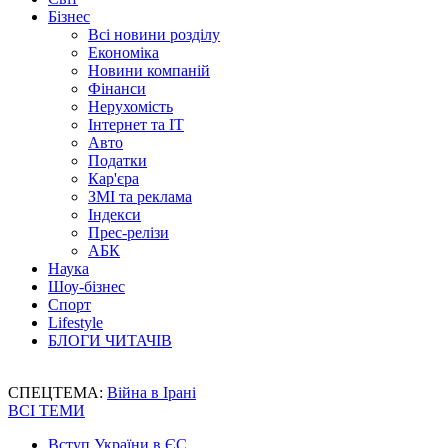
Бізнес
Всі новини розділу
Економіка
Новини компаній
Фінанси
Нерухомість
Інтернет та IT
Авто
Податки
Кар'єра
ЗМІ та реклама
Індекси
Прес-релізи
АБК
Наука
Шоу-бізнес
Спорт
Lifestyle
БЛОГИ ЧИТАЧІВ
СПЕЦТЕМА:
Війна в Ірані
ВСІ ТЕМИ
Вступ України в ЄС