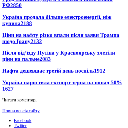
РФ
2850
Україна продала більше електроенергії, ніж
купила
2188
Ціни на нафту різко впали після заяви Трампа
щодо Ірану
2132
Після від’їзду Путіна у Красноярську злетіли
ціни на пальне
2083
Нафта дешевшає третій день поспіль
1912
Україна наростила експорт зерна на понад 50%
1627
Читати коментарі
Повна версія сайту
Facebook
Twitter