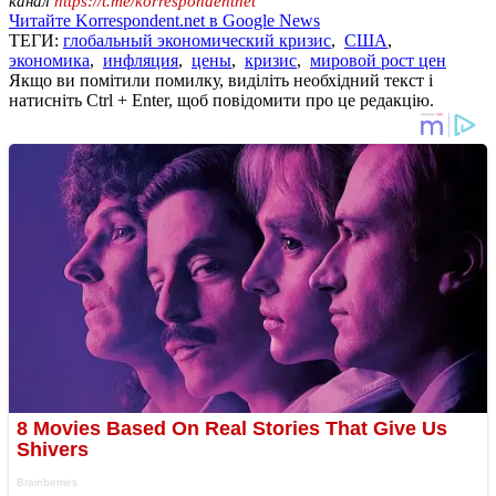
канал
https://t.me/korrespondentnet
Читайте Korrespondent.net в Google News
ТЕГИ:
глобальный экономический кризис
,
США
,
экономика
,
инфляция
,
цены
,
кризис
,
мировой рост цен
Якщо ви помітили помилку, виділіть необхідний текст і
натисніть Ctrl + Enter, щоб повідомити про це редакцію.