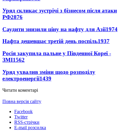
Уряд скликає зустрічі з бізнесом після атаки
РФ
2876
Саудити знизили ціну на нафту для Азії
1974
Нафта дешевшає третій день поспіль
1937
Росія закупила пальне у Південної Кореї -
ЗМІ
1562
Уряд ухвалив зміни щодо розподілу
електроенергії
1439
Читати коментарі
Повна версія сайту
Facebook
Twitter
RSS-стрічки
E-mail розсилка