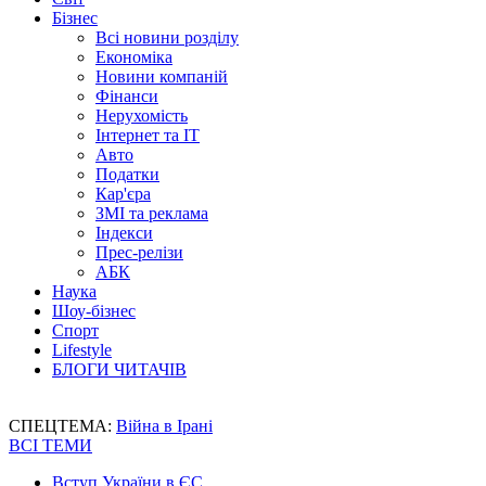
Бізнес
Всі новини розділу
Економіка
Новини компаній
Фінанси
Нерухомість
Інтернет та IT
Авто
Податки
Кар'єра
ЗМІ та реклама
Індекси
Прес-релізи
АБК
Наука
Шоу-бізнес
Спорт
Lifestyle
БЛОГИ ЧИТАЧІВ
СПЕЦТЕМА:
Війна в Ірані
ВСІ ТЕМИ
Вступ України в ЄС