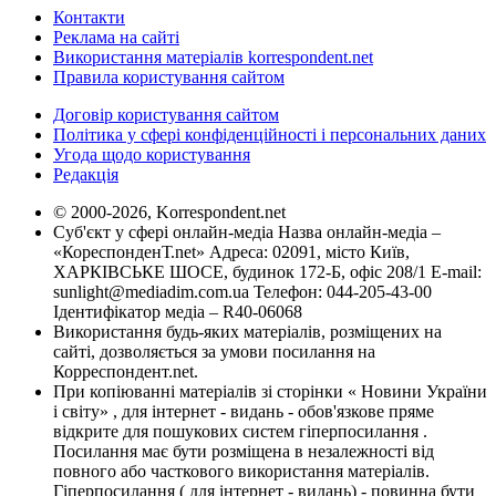
Контакти
Реклама на сайті
Використання матеріалів korrespondent.net
Правила користування сайтом
Договір користування сайтом
Політика у сфері конфіденційності і персональних даних
Угода щодо користування
Редакція
© 2000-2026, Korrespondent.net
Суб'єкт у сфері онлайн-медіа Назва онлайн-медіа –
«КореспонденТ.net» Адреса: 02091, місто Київ,
ХАРКІВСЬКЕ ШОСЕ, будинок 172-Б, офіс 208/1 E-mail:
sunlight@mediadim.com.ua
Телефон: 044-205-43-00
Ідентифікатор медіа – R40-06068
Використання будь-яких матеріалів, розміщених на
сайті, дозволяється за умови посилання на
Корреспондент.net.
При копіюванні матеріалів зі сторінки « Новини України
і світу» , для інтернет - видань - обов'язкове пряме
відкрите для пошукових систем гіперпосилання .
Посилання має бути розміщена в незалежності від
повного або часткового використання матеріалів.
Гіперпосилання ( для інтернет - видань) - повинна бути