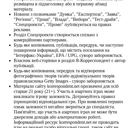
розміщена в підзаголовку або в першому абзаці
матеріалу.
Новини з позначками "Думка", "Експертиза", "Заява",
"Регіони", "Гроші", "Влада", "Вибори", "Тест-драйв",
"Спецпроекти", "Промо" публікуються на правах
реклами.
Розділ Спецпроекти створюється спільно з
комерційними партнерами.
Будь яке копіювання, публікація, передрук, чи наступне
поширення інформації, що містить посилання на
"Інтерфакс-Україна", EPA / UPG, суворо забороняється.
Власник веб-сторінки в розділі Я-Корреспондент є автор
публікації.
Будь-яке копіювання, передрук та відтворення
фотографічних творів та/або аудіовізуальних творів
правовласника Getty Images - суворо забороняється.
Матеріали сайту korrespondent.net призначені для осіб
старше 21 року (21+). Участь в азартних іграх може
викликати ігрову залежність. Дотримуйтесь правил
(принципів) відповідальної гри. При виявленні перших
ознак залежності негайно зверніться до спеціаліста.
Пам'ятайте, що участь в азартних іграх не може бути
джерелом доходів або альтернативою роботі.
Інформаційний ресурс korrespondent.net не проводить
ігри на реальні та/або віртуальні гроші, також сайт не