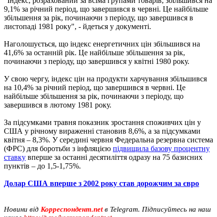
"Індекс, розрахований за всіма групами товарів, збільшився на
9,1% за річний період, що завершився в червні. Це найбільше
збільшення за рік, починаючи з періоду, що завершився в
листопаді 1981 року", - йдеться у документі.
Наголошується, що індекс енергетичних цін збільшився на
41,6% за останній рік. Це найбільше збільшення за рік,
починаючи з періоду, що завершився у квітні 1980 року.
У свою чергу, індекс цін на продукти харчування збільшився
на 10,4% за річний період, що завершився в червні. Це
найбільше збільшення за рік, починаючи з періоду, що
завершився в лютому 1981 року.
За підсумками травня показник зростання споживчих цін у
США у річному вираженні становив 8,6%, а за підсумками
квітня – 8,3%. У середині червня Федеральна резервна система
(ФРС) для боротьби з інфляцією
підвищила базову процентну
ставку
вперше за останні десятиліття одразу на 75 базисних
пунктів – до 1,5-1,75%.
Долар США вперше з 2002 року став дорожчим за євро
Новини від
Корреспондент.net
в Telegram. Підписуйтесь на наш