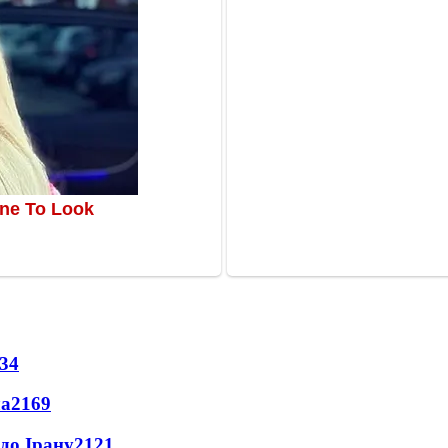
34
ла
2169
до Ірану
2121