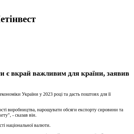
етінвест
и є вкрай важливим для країни, заявив
ономіки України у 2023 році та дасть поштовх для її
ості виробництва, нарощувати обсяги експорту сировини та
ту", - сказав він.
сті національної валюти.