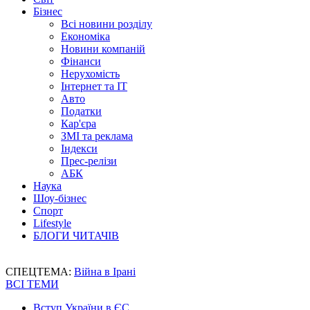
Бізнес
Всі новини розділу
Економіка
Новини компаній
Фінанси
Нерухомість
Інтернет та IT
Авто
Податки
Кар'єра
ЗМІ та реклама
Індекси
Прес-релізи
АБК
Наука
Шоу-бізнес
Спорт
Lifestyle
БЛОГИ ЧИТАЧІВ
СПЕЦТЕМА:
Війна в Ірані
ВСІ ТЕМИ
Вступ України в ЄС