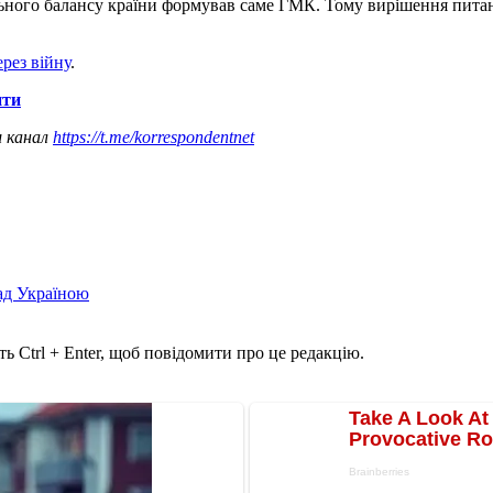
ного балансу країни формував саме ГМК. Тому вирішення питання
рез війну
.
ити
ш канал
https://t.me/korrespondentnet
над Україною
ь Ctrl + Enter, щоб повідомити про це редакцію.