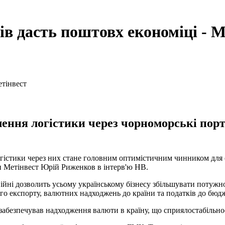
в дасть поштовх економіці - М
ення логістики через чорноморські порт
істики через них стане головним оптимістичним чинником для ек
 Метінвест Юрій Риженков в інтерв'ю НВ.
ійні дозволить усьому українському бізнесу збільшувати потужн
го експорту, валютних надходжень до країни та податків до бюдже
забезпечував надходження валюти в країну, що сприялостабільно