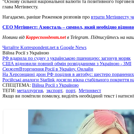
"Основу сильної національної валюти та позитивного торговель
глава Метінвесту.
Нагадаємо, раніше Риженков розповів про
втрати Метінвесту че
СЕО Метінвест: Азовсталь – символ, який необхідно віднов
Новини від
Корреспондент.net
в Telegram. Підписуйтесь на на
Читайте Korrespondent.net в Google News
Війна Росії з Україною
РФ вдарила по судну з українською пшеницею: загинув моряк
США відновили повний обмін розвідданими з Україною - ЗМІ
Сюжет
Вторгнення Росії в Україну. Онлайн
На Херсонщині дрон РФ поцілив в автобус: шестеро поранених
Російські аналоги Starlink досягли вікна стабільного покриття 
СПЕЦТЕМА:
Війна Росії з Україною
ТЕГИ:
металлургия
,
экспорт
,
порт
,
Метинвест
Якщо ви помітили помилку, виділіть необхідний текст і натисніт