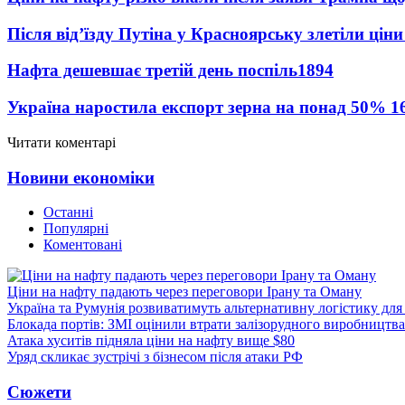
Після від’їзду Путіна у Красноярську злетіли цін
Нафта дешевшає третій день поспіль
1894
Україна наростила експорт зерна на понад 50%
1
Читати коментарі
Новини економіки
Останні
Популярні
Коментовані
Ціни на нафту падають через переговори Ірану та Оману
Україна та Румунія розвиватимуть альтернативну логістику для
Блокада портів: ЗМІ оцінили втрати залізорудного виробництва
Атака хуситів підняла ціни на нафту вище $80
Уряд скликає зустрічі з бізнесом після атаки РФ
Сюжети