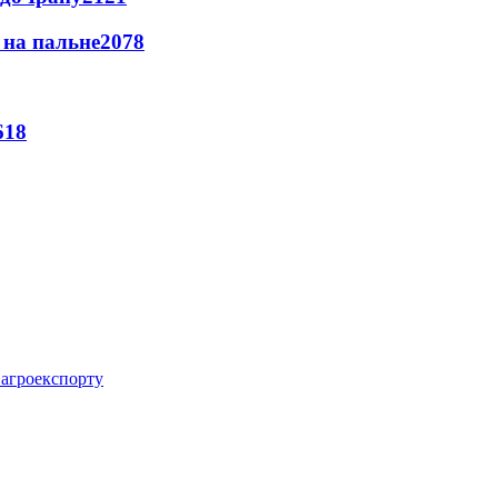
и на пальне
2078
618
 агроекспорту