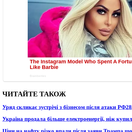
ЧИТАЙТЕ ТАКОЖ
Уряд скликає зустрічі з бізнесом після атаки РФ
28
Україна продала більше електроенергії, ніж купи
Ціни на нафту різко впали після заяви Трампа що