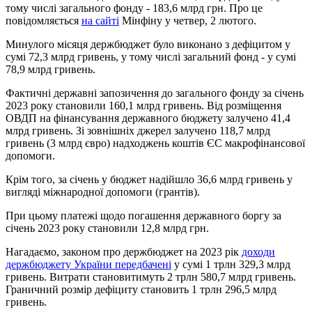
тому числі загального фонду - 183,6 млрд грн. Про це
повідомляється
на сайті
Мінфіну у четвер, 2 лютого.
Минулого місяця держбюджет було виконано з дефіцитом у
сумі 72,3 млрд гривень, у тому числі загальний фонд - у сумі
78,9 млрд гривень.
Фактичні державні запозичення до загального фонду за січень
2023 року становили 160,1 млрд гривень. Від розміщення
ОВДП на фінансування державного бюджету залучено 41,4
млрд гривень. Зі зовнішніх джерел залучено 118,7 млрд
гривень (3 млрд євро) надходжень коштів ЄС макрофінансової
допомоги.
Крім того, за січень у бюджет надійшло 36,6 млрд гривень у
вигляді міжнародної допомоги (грантів).
При цьому платежі щодо погашення державного боргу за
січень 2023 року становили 12,8 млрд грн.
Нагадаємо, законом про держбюджет на 2023 рік
доходи
держбюджету України передбачені
у сумі 1 трлн 329,3 млрд
гривень. Витрати становитимуть 2 трлн 580,7 млрд гривень.
Граничний розмір дефіциту становить 1 трлн 296,5 млрд
гривень.