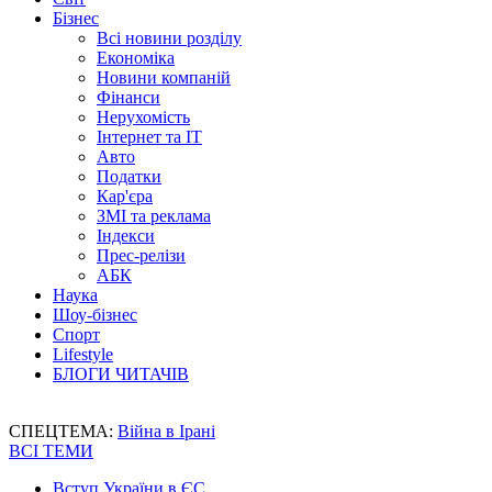
Бізнес
Всі новини розділу
Економіка
Новини компаній
Фінанси
Нерухомість
Інтернет та IT
Авто
Податки
Кар'єра
ЗМІ та реклама
Індекси
Прес-релізи
АБК
Наука
Шоу-бізнес
Спорт
Lifestyle
БЛОГИ ЧИТАЧІВ
СПЕЦТЕМА:
Війна в Ірані
ВСІ ТЕМИ
Вступ України в ЄС