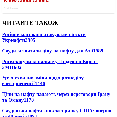
ЧИТАЙТЕ ТАКОЖ
Росіяни масовано атакували об'єкти
Укрнафти
3905
Саудити знизили ціну на нафту для Азії
1989
Росія закупила пальне у Південної Кореї -
ЗМІ
1602
Уряд ухвалив зміни щодо розподілу
електроенергії
1446
Ціни на нафту падають через переговори Ірану
та Оману
1178
Саудівська нафта зникла з ринку США: вперше
за 40 років
1091