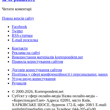
Читати коментарі
Повна версія сайту
Facebook
Twitter
RSS-стрічки
E-mail розсилка
Контакти
Реклама на сайті
Використання матеріалів korrespondent.net
Правила користування сайтом
Договір користування сайтом
Політика у сфері конфіденційності і персональних даних
Угода щодо користування
Редакція
© 2000-2026, Korrespondent.net
Суб'єкт у сфері онлайн-медіа Назва онлайн-медіа –
«КореспонденТ.net» Адреса: 02091, місто Київ,
ХАРКІВСЬКЕ ШОСЕ, будинок 172-Б, офіс 208/1 E-mail:
sunlight@mediadim.com.ua
Телефон: 044-205-43-00