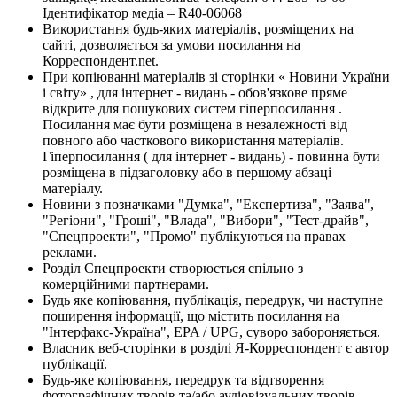
Ідентифікатор медіа – R40-06068
Використання будь-яких матеріалів, розміщених на
сайті, дозволяється за умови посилання на
Корреспондент.net.
При копіюванні матеріалів зі сторінки « Новини України
і світу» , для інтернет - видань - обов'язкове пряме
відкрите для пошукових систем гіперпосилання .
Посилання має бути розміщена в незалежності від
повного або часткового використання матеріалів.
Гіперпосилання ( для інтернет - видань) - повинна бути
розміщена в підзаголовку або в першому абзаці
матеріалу.
Новини з позначками "Думка", "Експертиза", "Заява",
"Регіони", "Гроші", "Влада", "Вибори", "Тест-драйв",
"Спецпроекти", "Промо" публікуються на правах
реклами.
Розділ Спецпроекти створюється спільно з
комерційними партнерами.
Будь яке копіювання, публікація, передрук, чи наступне
поширення інформації, що містить посилання на
"Інтерфакс-Україна", EPA / UPG, суворо забороняється.
Власник веб-сторінки в розділі Я-Корреспондент є автор
публікації.
Будь-яке копіювання, передрук та відтворення
фотографічних творів та/або аудіовізуальних творів