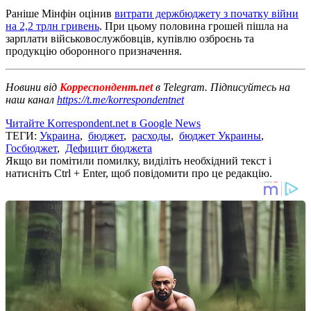
Раніше Мінфін оцінив
витрати держбюджету з початку війни
на 2,2 трлн гривень
. При цьому половина грошей пішла на
зарплати військовослужбовців, купівлю озброєнь та
продукцію оборонного призначення.
Новини від
Корреспондент.net
в Telegram. Підписуйтесь на
наш канал
https://t.me/korrespondentnet
Читайте Korrespondent.net в Google News
ТЕГИ:
Украина
,
бюджет
,
расходы
,
бюджет Украины
,
Госбюджет
,
Дефицит бюджета
Якщо ви помітили помилку, виділіть необхідний текст і
натисніть Ctrl + Enter, щоб повідомити про це редакцію.