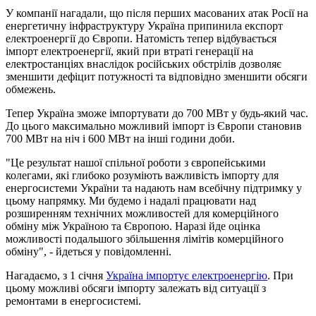
У компанії нагадали, що після перших масованих атак Росії на
енергетичну інфраструктуру Україна припинила експорт
електроенергії до Європи. Натомість тепер відбувається
імпорт електроенергії, який при втраті генерації на
електростанціях внаслідок російських обстрілів дозволяє
зменшити дефіцит потужності та відповідно зменшити обсяги
обмежень.
Тепер Україна зможе імпортувати до 700 МВт у будь-який час.
До цього максимально можливий імпорт із Європи становив
700 МВт на ніч і 600 МВт на інші години доби.
"Це результат нашої спільної роботи з європейськими
колегами, які глибоко розуміють важливість імпорту для
енергосистеми України та надають нам всебічну підтримку у
цьому напрямку. Ми будемо і надалі працювати над
розширенням технічних можливостей для комерційного
обміну між Україною та Європою. Наразі йде оцінка
можливості подальшого збільшення лімітів комерційного
обміну", - йдеться у повідомленні.
Нагадаємо, з 1 січня
Україна імпортує електроенергію
. При
цьому можливі обсяги імпорту залежать від ситуації з
ремонтами в енергосистемі.