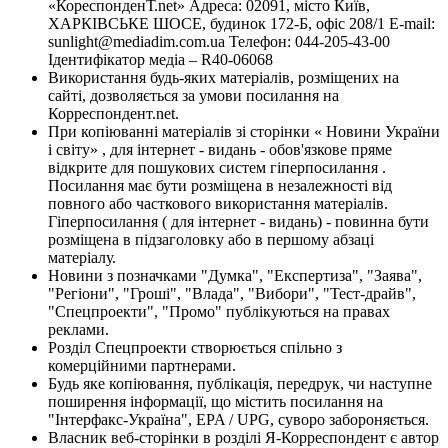
«КореспонденТ.net» Адреса: 02091, місто Київ,
ХАРКІВСЬКЕ ШОСЕ, будинок 172-Б, офіс 208/1 E-mail:
sunlight@mediadim.com.ua
Телефон: 044-205-43-00
Ідентифікатор медіа – R40-06068
Використання будь-яких матеріалів, розміщених на
сайті, дозволяється за умови посилання на
Корреспондент.net.
При копіюванні матеріалів зі сторінки « Новини України
і світу» , для інтернет - видань - обов'язкове пряме
відкрите для пошукових систем гіперпосилання .
Посилання має бути розміщена в незалежності від
повного або часткового використання матеріалів.
Гіперпосилання ( для інтернет - видань) - повинна бути
розміщена в підзаголовку або в першому абзаці
матеріалу.
Новини з позначками "Думка", "Експертиза", "Заява",
"Регіони", "Гроші", "Влада", "Вибори", "Тест-драйв",
"Спецпроекти", "Промо" публікуються на правах
реклами.
Розділ Спецпроекти створюється спільно з
комерційними партнерами.
Будь яке копіювання, публікація, передрук, чи наступне
поширення інформації, що містить посилання на
"Інтерфакс-Україна", EPA / UPG, суворо забороняється.
Власник веб-сторінки в розділі Я-Корреспондент є автор