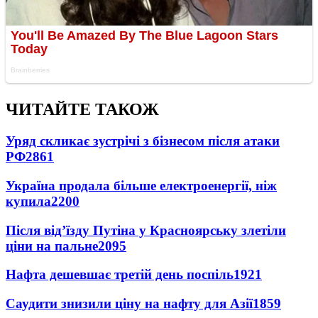
ЧИТАЙТЕ ТАКОЖ
Уряд скликає зустрічі з бізнесом після атаки
РФ
2861
Україна продала більше електроенергії, ніж
купила
2200
Після від’їзду Путіна у Красноярську злетіли
ціни на пальне
2095
Нафта дешевшає третій день поспіль
1921
Саудити знизили ціну на нафту для Азії
1859