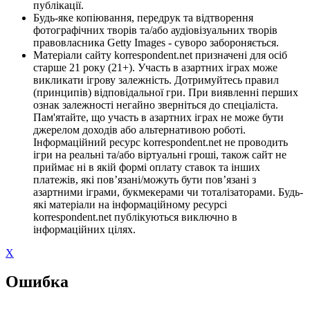
публікації.
Будь-яке копіювання, передрук та відтворення
фотографічних творів та/або аудіовізуальних творів
правовласника Getty Images - суворо забороняється.
Матеріали сайту korrespondent.net призначені для осіб
старше 21 року (21+). Участь в азартних іграх може
викликати ігрову залежність. Дотримуйтесь правил
(принципів) відповідальної гри. При виявленні перших
ознак залежності негайно зверніться до спеціаліста.
Пам'ятайте, що участь в азартних іграх не може бути
джерелом доходів або альтернативою роботі.
Інформаційний ресурс korrespondent.net не проводить
ігри на реальні та/або віртуальні гроші, також сайт не
приймає ні в якій формі оплату ставок та інших
платежів, які пов’язані/можуть бути пов’язані з
азартними іграми, букмекерами чи тоталізаторами. Будь-
які матеріали на інформаційному ресурсі
korrespondent.net публікуються виключно в
інформаційних цілях.
X
Ошибка