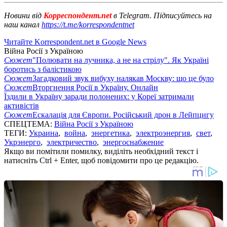
Новини від
Корреспондент.net
в Telegram. Підписуйтесь на
наш канал
https://t.me/korrespondentnet
Читайте Korrespondent.net в Google News
Війна Росії з Україною
Сюжет
"Полювати на лучника, а не на стрілу". Як Україні
боротись з балістикою
Сюжет
Загадковий звук вибуху налякав Москву: що це було
Сюжет
Вторгнення Росії в Україну. Онлайн
Їздили в Україну заради полонених: у Кореї затримали
активістів
Сюжет
Ескалація для Європи. Російський дрон в Лейпцигу
СПЕЦТЕМА:
Війна Росії з Україною
ТЕГИ:
Украина
,
война
,
энергетика
,
электроэнергия
,
свет
,
Укрэнерго
,
электричество
,
энергоснабжение
Якщо ви помітили помилку, виділіть необхідний текст і
натисніть Ctrl + Enter, щоб повідомити про це редакцію.