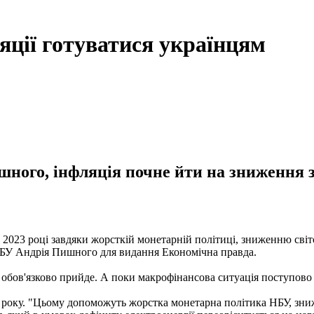
яції готуватися українцям
ного, інфляція почне йти на зниження з
 2023 році завдяки жорсткій монетарній політиці, зниженню сві
БУ Андрія Пишного для видання Економічна правда.
 обов'язково прийде. А поки макрофінансова ситуація поступово 
року. "Цьому допоможуть жорстка монетарна політика НБУ, знижен