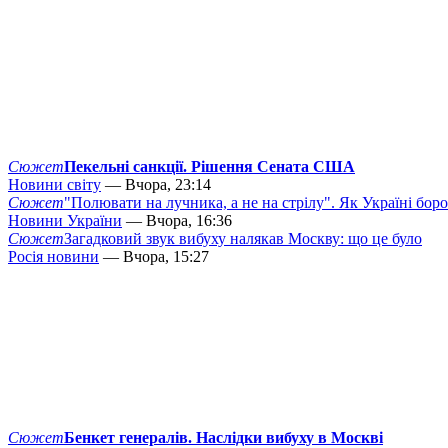
Сюжет
Пекельні санкції. Рішення Сената США
Новини світу
— Вчора, 23:14
Сюжет
"Полювати на лучника, а не на стрілу". Як Україні бор
Новини України
— Вчора, 16:36
Сюжет
Загадковий звук вибуху налякав Москву: що це було
Росія новини
— Вчора, 15:27
Сюжет
Бенкет генералів. Наслідки вибуху в Москві