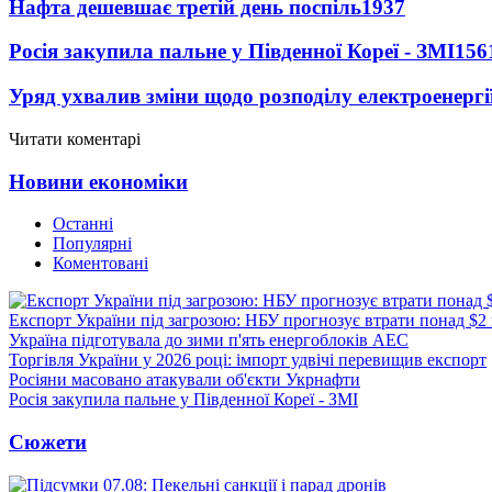
Нафта дешевшає третій день поспіль
1937
Росія закупила пальне у Південної Кореї - ЗМІ
156
Уряд ухвалив зміни щодо розподілу електроенергі
Читати коментарі
Новини економіки
Останні
Популярні
Коментовані
Експорт України під загрозою: НБУ прогнозує втрати понад $2
Україна підготувала до зими п'ять енергоблоків АЕС
Торгівля України у 2026 році: імпорт удвічі перевищив експорт
Росіяни масовано атакували об'єкти Укрнафти
Росія закупила пальне у Південної Кореї - ЗМІ
Сюжети