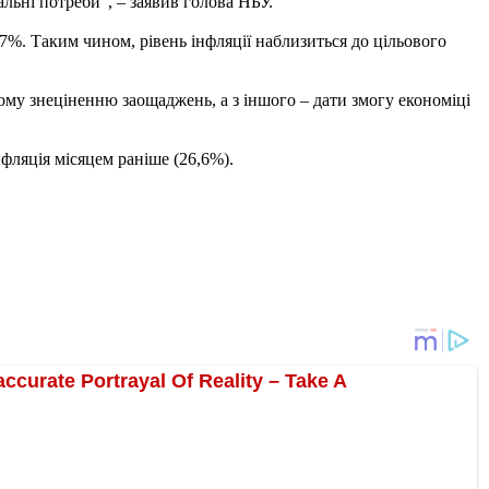
льні потреби", – заявив голова НБУ.
,7%. Таким чином, рівень інфляції наблизиться до цільового
ому знеціненню заощаджень, а з іншого – дати змогу економіці
нфляція місяцем раніше (26,6%).