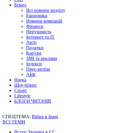
Бізнес
Всі новини розділу
Економіка
Новини компаній
Фінанси
Нерухомість
Інтернет та IT
Авто
Податки
Кар'єра
ЗМІ та реклама
Індекси
Прес-релізи
АБК
Наука
Шоу-бізнес
Спорт
Lifestyle
БЛОГИ ЧИТАЧІВ
СПЕЦТЕМА:
Війна в Ірані
ВСІ ТЕМИ
Вступ України в ЄС