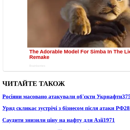
ЧИТАЙТЕ ТАКОЖ
Росіяни масовано атакували об'єкти Укрнафти
37
Уряд скликає зустрічі з бізнесом після атаки РФ
28
Саудити знизили ціну на нафту для Азії
1971