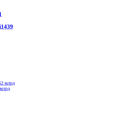
1
ї
1439
 млрд