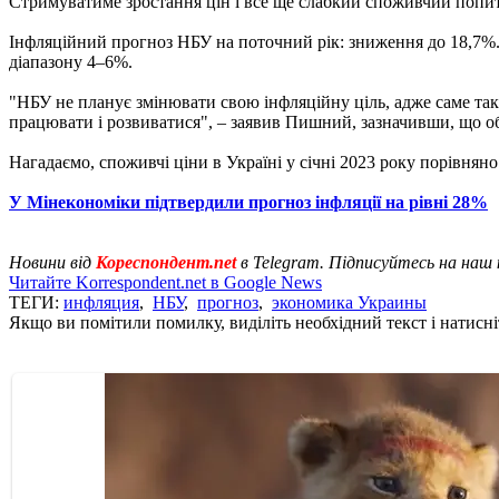
Стримуватиме зростання цін і все ще слабкий споживчий попит, 
Інфляційний прогноз НБУ на поточний рік: зниження до 18,7%. У
діапазону 4–6%.
"НБУ не планує змінювати свою інфляційну ціль, адже саме так
працювати і розвиватися", – заявив Пишний, зазначивши, що обл
Нагадаємо, споживчі ціни в Україні у січні 2023 року порівнян
У Мінекономіки підтвердили прогноз інфляції на рівні 28%
Новини від
Кореспондент.net
в Telegram. Підписуйтесь на наш
Читайте Korrespondent.net в Google News
ТЕГИ:
инфляция
,
НБУ
,
прогноз
,
экономика Украины
Якщо ви помітили помилку, виділіть необхідний текст і натисніт