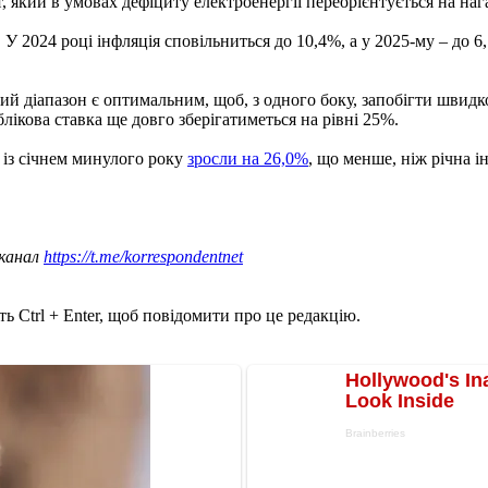
який в умовах дефіциту електроенергії переорієнтується на нага
 2024 році інфляція сповільниться до 10,4%, а у 2025-му – до 6
ий діапазон є оптимальним, щоб, з одного боку, запобігти швидк
ікова ставка ще довго зберігатиметься на рівні 25%.
о із січнем минулого року
зросли на 26,0%
, що менше, ніж річна і
 канал
https://t.me/korrespondentnet
ь Ctrl + Enter, щоб повідомити про це редакцію.