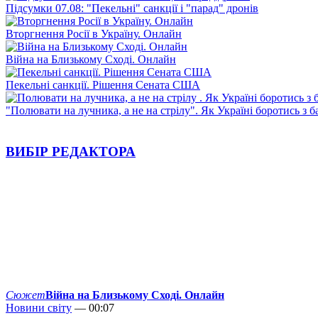
Підсумки 07.08: "Пекельні" санкції і "парад" дронів
Вторгнення Росії в Україну. Онлайн
Війна на Близькому Сході. Онлайн
Пекельні санкції. Рішення Сената США
"Полювати на лучника, а не на стрілу". Як Україні боротись з 
ВИБІР РЕДАКТОРА
Сюжет
Війна на Близькому Сході. Онлайн
Новини світу
— 00:07