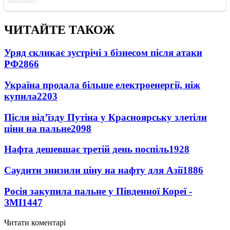
ЧИТАЙТЕ ТАКОЖ
Уряд скликає зустрічі з бізнесом після атаки
РФ
2866
Україна продала більше електроенергії, ніж
купила
2203
Після від’їзду Путіна у Красноярську злетіли
ціни на пальне
2098
Нафта дешевшає третій день поспіль
1928
Саудити знизили ціну на нафту для Азії
1886
Росія закупила пальне у Південної Кореї -
ЗМІ
1447
Читати коментарі