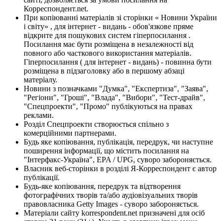
Корреспондент.net.
При копіюванні матеріалів зі сторінки « Новини України
і світу» , для інтернет - видань - обов'язкове пряме
відкрите для пошукових систем гіперпосилання .
Посилання має бути розміщена в незалежності від
повного або часткового використання матеріалів.
Гіперпосилання ( для інтернет - видань) - повинна бути
розміщена в підзаголовку або в першому абзаці
матеріалу.
Новини з позначками "Думка", "Експертиза", "Заява",
"Регіони", "Гроші", "Влада", "Вибори", "Тест-драйв",
"Спецпроекти", "Промо" публікуються на правах
реклами.
Розділ Спецпроекти створюється спільно з
комерційними партнерами.
Будь яке копіювання, публікація, передрук, чи наступне
поширення інформації, що містить посилання на
"Інтерфакс-Україна", EPA / UPG, суворо забороняється.
Власник веб-сторінки в розділі Я-Корреспондент є автор
публікації.
Будь-яке копіювання, передрук та відтворення
фотографічних творів та/або аудіовізуальних творів
правовласника Getty Images - суворо забороняється.
Матеріали сайту korrespondent.net призначені для осіб