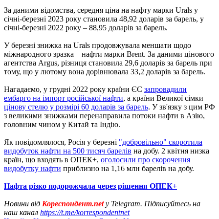
За даними відомства, середня ціна на нафту марки Urals у
січні-березні 2023 року становила 48,92 доларів за барель, у
січні-березні 2022 року – 88,95 доларів за барель.
У березні знижка на Urals продовжувала меншати щодо
міжнародного зразка – нафти марки Brent. За даними цінового
агентства Argus, різниця становила 29,6 доларів за барель при
тому, що у лютому вона дорівнювала 33,2 доларів за барель.
Нагадаємо, у грудні 2022 року країни ЄС
запровадили
ембарго на імпорт російської нафти
, а країни Великої сімки –
цінову стелю у розмірі 60 доларів за барель
. У зв'язку з цим РФ
з великими знижками перенаправила потоки нафти в Азію,
головним чином у Китай та Індію.
Як повідомлялося, Росія у березні
"добровільно" скоротила
видобуток нафти на 500 тисяч барелів
на добу. 2 квітня низка
країн, що входять в ОПЕК+,
оголосили про скорочення
видобутку нафти
приблизно на 1,16 млн барелів на добу.
Нафта різко подорожчала через рішення ОПЕК+
Новини від
Кореспондент.net
у Telegram. Підписуйтесь на
наш канал
https://t.me/korrespondentnet