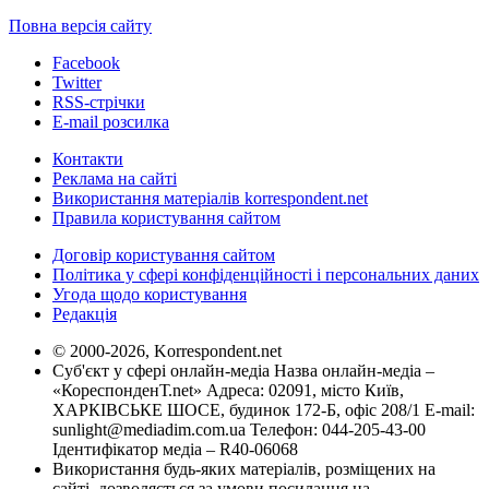
Повна версія сайту
Facebook
Twitter
RSS-стрічки
E-mail розсилка
Контакти
Реклама на сайті
Використання матеріалів korrespondent.net
Правила користування сайтом
Договір користування сайтом
Політика у сфері конфіденційності і персональних даних
Угода щодо користування
Редакція
© 2000-2026, Korrespondent.net
Суб'єкт у сфері онлайн-медіа Назва онлайн-медіа –
«КореспонденТ.net» Адреса: 02091, місто Київ,
ХАРКІВСЬКЕ ШОСЕ, будинок 172-Б, офіс 208/1 E-mail:
sunlight@mediadim.com.ua
Телефон: 044-205-43-00
Ідентифікатор медіа – R40-06068
Використання будь-яких матеріалів, розміщених на
сайті, дозволяється за умови посилання на