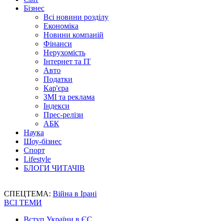
Бізнес
Всі новини розділу
Економіка
Новини компаній
Фінанси
Нерухомість
Інтернет та IT
Авто
Податки
Кар'єра
ЗМІ та реклама
Індекси
Прес-релізи
АБК
Наука
Шоу-бізнес
Спорт
Lifestyle
БЛОГИ ЧИТАЧІВ
СПЕЦТЕМА:
Війна в Ірані
ВСІ ТЕМИ
Вступ України в ЄС