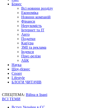
Бізнес
Всі новини розділу
Економіка
Новини компаній
Фінанси
Нерухомість
Інтернет та IT
Авто
Податки
Кар'єра
ЗМІ та реклама
Індекси
Прес-релізи
АБК
Наука
Шоу-бізнес
Спорт
Lifestyle
БЛОГИ ЧИТАЧІВ
СПЕЦТЕМА:
Війна в Ірані
ВСІ ТЕМИ
Вступ України в ЄС