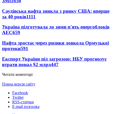
ЗМІ
1650
Саудівська нафта зникла з ринку США: вперше
за 40 років
1111
Україна підготувала до зими п'ять енергоблоків
АЕС
659
Нафта зростає через ризики довкола Ормузької
протоки
591
Експорт України під загрозою: НБУ прогнозує
втрати понад $2 млрд
447
Читати коментарі
Повна версія сайту
Facebook
Twitter
RSS-стрічки
E-mail розсилка