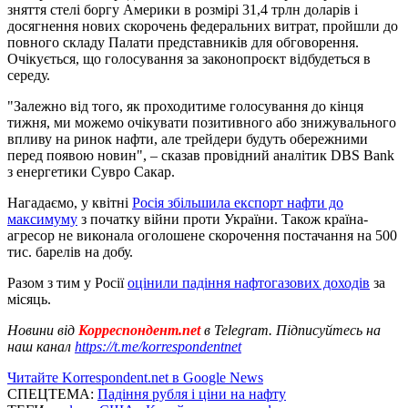
зняття стелі боргу Америки в розмірі 31,4 трлн доларів і
досягнення нових скорочень федеральних витрат, пройшли до
повного складу Палати представників для обговорення.
Очікується, що голосування за законопроєкт відбудеться в
середу.
"Залежно від того, як проходитиме голосування до кінця
тижня, ми можемо очікувати позитивного або знижувального
впливу на ринок нафти, але трейдери будуть обережними
перед появою новин", – сказав провідний аналітик DBS Bank
з енергетики Сувро Сакар.
Нагадаємо, у квітні
Росія збільшила експорт нафти до
максимуму
з початку війни проти України. Також країна-
агресор не виконала оголошене скорочення постачання на 500
тис. барелів на добу.
Разом з тим у Росії
оцінили падіння нафтогазових доходів
за
місяць.
Новини від
Корреспондент.net
в Telegram. Підписуйтесь на
наш канал
https://t.me/korrespondentnet
Читайте Korrespondent.net в Google News
СПЕЦТЕМА:
Падіння рубля і ціни на нафту