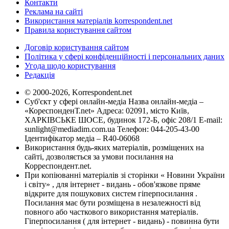
Контакти
Реклама на сайті
Використання матеріалів korrespondent.net
Правила користування сайтом
Договір користування сайтом
Політика у сфері конфіденційності і персональних даних
Угода щодо користування
Редакція
© 2000-2026, Korrespondent.net
Суб'єкт у сфері онлайн-медіа Назва онлайн-медіа –
«КореспонденТ.net» Адреса: 02091, місто Київ,
ХАРКІВСЬКЕ ШОСЕ, будинок 172-Б, офіс 208/1 E-mail:
sunlight@mediadim.com.ua
Телефон: 044-205-43-00
Ідентифікатор медіа – R40-06068
Використання будь-яких матеріалів, розміщених на
сайті, дозволяється за умови посилання на
Корреспондент.net.
При копіюванні матеріалів зі сторінки « Новини України
і світу» , для інтернет - видань - обов'язкове пряме
відкрите для пошукових систем гіперпосилання .
Посилання має бути розміщена в незалежності від
повного або часткового використання матеріалів.
Гіперпосилання ( для інтернет - видань) - повинна бути