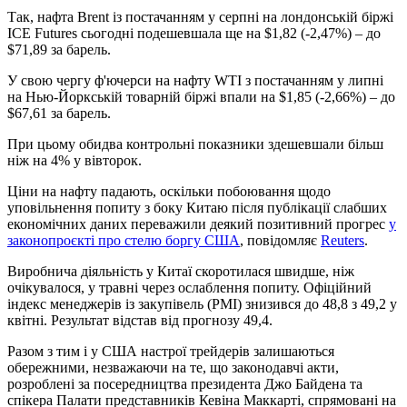
Так, нафта Brent із постачанням у серпні на лондонській біржі
ICE Futures сьогодні подешевшала ще на $1,82 (-2,47%) – до
$71,89 за барель.
У свою чергу ф'ючерси на нафту WTI з постачанням у липні
на Нью-Йоркській товарній біржі впали на $1,85 (-2,66%) – до
$67,61 за барель.
При цьому обидва контрольні показники здешевшали більш
ніж на 4% у вівторок.
Ціни на нафту падають, оскільки побоювання щодо
уповільнення попиту з боку Китаю після публікації слабших
економічних даних переважили деякий позитивний прогрес
у
законопроєкті про стелю боргу США
, повідомляє
Reuters
.
Виробнича діяльність у Китаї скоротилася швидше, ніж
очікувалося, у травні через ослаблення попиту. Офіційний
індекс менеджерів із закупівель (PMI) знизився до 48,8 з 49,2 у
квітні. Результат відстав від прогнозу 49,4.
Разом з тим і у США настрої трейдерів залишаються
обережними, незважаючи на те, що законодавчі акти,
розроблені за посередництва президента Джо Байдена та
спікера Палати представників Кевіна Маккарті, спрямовані на