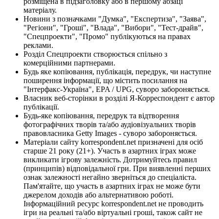
розміщена в підзаголовку або в першому абзаці
матеріалу.
Новини з позначками "Думка", "Експертиза", "Заява",
"Регіони", "Гроші", "Влада", "Вибори", "Тест-драйв",
"Спецпроекти", "Промо" публікуються на правах
реклами.
Розділ Спецпроекти створюється спільно з
комерційними партнерами.
Будь яке копіювання, публікація, передрук, чи наступне
поширення інформації, що містить посилання на
"Інтерфакс-Україна", EPA / UPG, суворо забороняється.
Власник веб-сторінки в розділі Я-Корреспондент є автор
публікації.
Будь-яке копіювання, передрук та відтворення
фотографічних творів та/або аудіовізуальних творів
правовласника Getty Images - суворо забороняється.
Матеріали сайту korrespondent.net призначені для осіб
старше 21 року (21+). Участь в азартних іграх може
викликати ігрову залежність. Дотримуйтесь правил
(принципів) відповідальної гри. При виявленні перших
ознак залежності негайно зверніться до спеціаліста.
Пам'ятайте, що участь в азартних іграх не може бути
джерелом доходів або альтернативою роботі.
Інформаційний ресурс korrespondent.net не проводить
ігри на реальні та/або віртуальні гроші, також сайт не