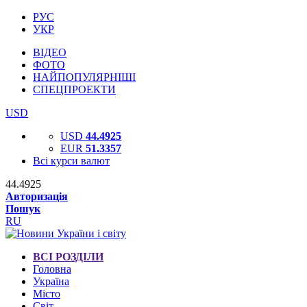
РУС
УКР
ВІДЕО
ФОТО
НАЙПОПУЛЯРНІШІ
СПЕЦПРОЕКТИ
USD
USD
44.4925
EUR
51.3357
Всі курси валют
44.4925
Авторизація
Пошук
RU
ВСІ РОЗДІЛИ
Головна
Україна
Місто
Світ