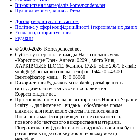
Використання матеріалів korrespondent.net
Правила користування сайтом
Договір користування сайтом
Політика у сфері конфіденційності і персональних даних
Угода щодо користування
Редакція
© 2000-2026, Korrespondent.net
Суб'єкт у сфері онлайн-медіа Назва онлайн-медіа –
«КореспонденТ.net» Адреса: 02091, місто Київ,
ХАРКІВСЬКЕ ШОСЕ, будинок 172-Б, офіс 208/1 E-mail:
sunlight@mediadim.com.ua
Телефон: 044-205-43-00
Ідентифікатор медіа – R40-06068
Використання будь-яких матеріалів, розміщених на
сайті, дозволяється за умови посилання на
Корреспондент.net.
При копіюванні матеріалів зі сторінки « Новини України
і світу» , для інтернет - видань - обов'язкове пряме
відкрите для пошукових систем гіперпосилання .
Посилання має бути розміщена в незалежності від
повного або часткового використання матеріалів.
Гіперпосилання ( для інтернет - видань) - повинна бути
розміщена в підзаголовку або в першому абзаці
матеріалу.