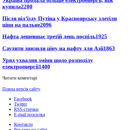
Україна продала більше електроенергії, ніж
купила
2200
Після від’їзду Путіна у Красноярську злетіли
ціни на пальне
2096
Нафта дешевшає третій день поспіль
1925
Саудити знизили ціну на нафту для Азії
1863
Уряд ухвалив зміни щодо розподілу
електроенергії
1400
Читати коментарі
Повна версія сайту
Facebook
Twitter
RSS-стрічки
E-mail розсилка
Контакти
Реклама на сайті