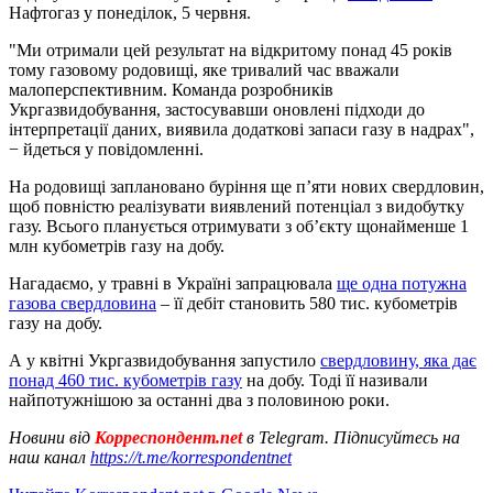
Нафтогаз у понеділок, 5 червня.
"Ми отримали цей результат на відкритому понад 45 років
тому газовому родовищі, яке тривалий час вважали
малоперспективним. Команда розробників
Укргазвидобування, застосувавши оновлені підходи до
інтерпретації даних, виявила додаткові запаси газу в надрах",
− йдеться у повідомленні.
На родовищі заплановано буріння ще п’яти нових свердловин,
щоб повністю реалізувати виявлений потенціал з видобутку
газу. Всього планується отримувати з обʼєкту щонайменше 1
млн кубометрів газу на добу.
Нагадаємо, у травні в Україні запрацювала
ще одна потужна
газова свердловина
– її дебіт становить 580 тис. кубометрів
газу на добу.
А у квітні Укргазвидобування запустило
свердловину, яка дає
понад 460 тис. кубометрів газу
на добу. Тоді її називали
найпотужнішою за останні два з половиною роки.
Новини від
Корреспондент.net
в Telegram. Підписуйтесь на
наш канал
https://t.me/korrespondentnet