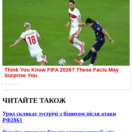
ЧИТАЙТЕ ТАКОЖ
Уряд скликає зустрічі з бізнесом після атаки
РФ
2861