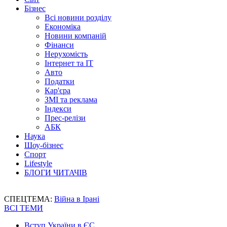
Бізнес
Всі новини розділу
Економіка
Новини компаній
Фінанси
Нерухомість
Інтернет та IT
Авто
Податки
Кар'єра
ЗМІ та реклама
Індекси
Прес-релізи
АБК
Наука
Шоу-бізнес
Спорт
Lifestyle
БЛОГИ ЧИТАЧІВ
СПЕЦТЕМА:
Війна в Ірані
ВСІ ТЕМИ
Вступ України в ЄС