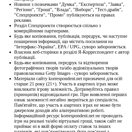
Новини з позначками "Думка", "Експертиза", "Заява",
"Регіони", "Гроші", "Влада", "Вибори", "Тест-драйв",
"Спецпроекти", "Промо" публікуються на правах
реклами.
Розділ Спецпроекти створюється спільно з
комерційними партнерами.
Будь яке копіювання, публікація, передрук, чи наступне
поширення інформації, що містить посилання на
"Інтерфакс-Україна", EPA / UPG, суворо забороняється.
Власник веб-сторінки в розділі Я-Корреспондент є автор
публікації.
Будь-яке копіювання, передрук та відтворення
фотографічних творів та/або аудіовізуальних творів
правовласника Getty Images - суворо забороняється.
Матеріали сайту korrespondent.net призначені для осіб
старше 21 року (21+). Участь в азартних іграх може
викликати ігрову залежність. Дотримуйтесь правил
(принципів) відповідальної гри. При виявленні перших
ознак залежності негайно зверніться до спеціаліста.
Пам'ятайте, що участь в азартних іграх не може бути
джерелом доходів або альтернативою роботі.
Інформаційний ресурс korrespondent.net не проводить
ігри на реальні та/або віртуальні гроші, також сайт не
приймає ні в якій формі оплату ставок та інших
платежів, які пов’язані/можуть бути пов’язані з