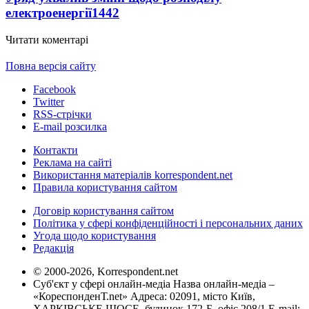
електроенергії
1442
Читати коментарі
Повна версія сайту
Facebook
Twitter
RSS-стрічки
E-mail розсилка
Контакти
Реклама на сайті
Використання матеріалів korrespondent.net
Правила користування сайтом
Договір користування сайтом
Політика у сфері конфіденційності і персональних даних
Угода щодо користування
Редакція
© 2000-2026, Korrespondent.net
Суб'єкт у сфері онлайн-медіа Назва онлайн-медіа –
«КореспонденТ.net» Адреса: 02091, місто Київ,
ХАРКІВСЬКЕ ШОСЕ, будинок 172-Б, офіс 208/1 E-mail: