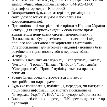
sunlight@mediadim.com.ua
Телефон: 044-205-43-00
Ідентифікатор медіа – R40-06068
Використання будь-яких матеріалів, розміщених на
сайті, дозволяється за умови посилання на
Корреспондент.net.
При копіюванні матеріалів зі сторінки « Новини України
і світу» , для інтернет - видань - обов'язкове пряме
відкрите для пошукових систем гіперпосилання .
Посилання має бути розміщена в незалежності від
повного або часткового використання матеріалів.
Гіперпосилання ( для інтернет - видань) - повинна бути
розміщена в підзаголовку або в першому абзаці
матеріалу.
Новини з позначками "Думка", "Експертиза", "Заява",
"Регіони", "Гроші", "Влада", "Вибори", "Тест-драйв",
"Спецпроекти", "Промо" публікуються на правах
реклами.
Розділ Спецпроекти створюється спільно з
комерційними партнерами.
Будь яке копіювання, публікація, передрук, чи наступне
поширення інформації, що містить посилання на
"Інтерфакс-Україна", EPA / UPG, суворо забороняється.
Власник веб-сторінки в розділі Я-Корреспондент є автор
публікації.