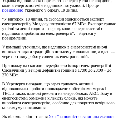
Україна відновила експорт електроенергії у той період доби,
коли в енергосистемі є надлишок потужності. Про це
повідомило
Укренерго у середу, 19 липня.
"У вівторок, 18 липня, та сьогодні здійснюється експорт
електроенергії у Молдову потужністю 67 МВт. Експорт триває
у нічні та денні години – період, коли в енергосистемі є
надлишок виробництва електроенергії", – йдеться у
повідомленні.
У компанії уточнили, що надлишок в енергосистемі вночі
виникає завдяки традиційно низькому споживанню, а вдень –
через активну роботу сонячних електростанцій.
При цьому на сьогодні передбачено імпорт електроенергії зі
Словаччини у вечірні дефіцитні години з 17:00 до 23:00 – до
270 МВт.
В Укренерго нагадали, що зараз тривають активні
відновлювальні роботи пошкоджених обстрілами мереж і
ТЕС, а також планові ремонти на енергоблоках АЕС. Тому в
енергосистемі обмежена кількість блоків, які можуть
виробляти електроенергію, особливо для покриття вечірнього
максимуму споживання.
Як відомо, в кінці травня
Україна повністю зупинила експорт