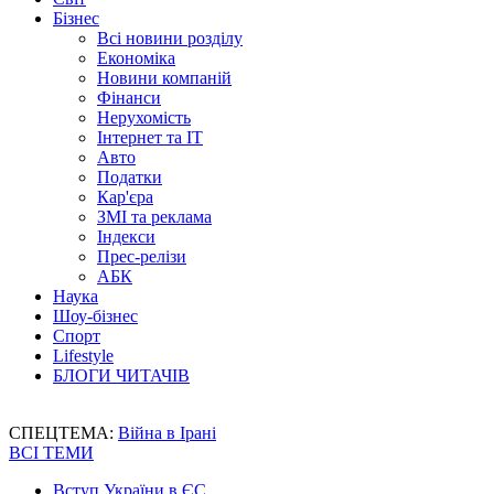
Бізнес
Всі новини розділу
Економіка
Новини компаній
Фінанси
Нерухомість
Інтернет та IT
Авто
Податки
Кар'єра
ЗМІ та реклама
Індекси
Прес-релізи
АБК
Наука
Шоу-бізнес
Спорт
Lifestyle
БЛОГИ ЧИТАЧІВ
СПЕЦТЕМА:
Війна в Ірані
ВСІ ТЕМИ
Вступ України в ЄС