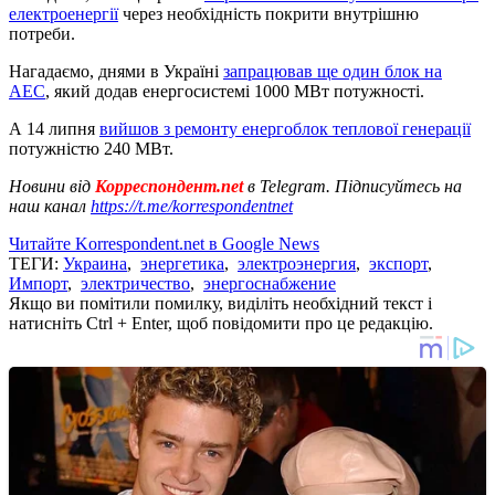
електроенергії
через необхідність покрити внутрішню
потреби.
Нагадаємо, днями в Україні
запрацював ще один блок на
АЕС
, який додав енергосистемі 1000 МВт потужності.
А 14 липня
вийшов з ремонту енергоблок теплової генерації
потужністю 240 МВт.
Новини від
Корреспондент.net
в Telegram. Підписуйтесь на
наш канал
https://t.me/korrespondentnet
Читайте Korrespondent.net в Google News
ТЕГИ:
Украина
,
энергетика
,
электроэнергия
,
экспорт
,
Импорт
,
электричество
,
энергоснабжение
Якщо ви помітили помилку, виділіть необхідний текст і
натисніть Ctrl + Enter, щоб повідомити про це редакцію.