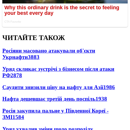
ЧИТАЙТЕ ТАКОЖ
Росіяни масовано атакували об'єкти
Укрнафти
3883
Уряд скликає зустрічі з бізнесом після атаки
РФ
2878
Саудити знизили ціну на нафту для Азії
1986
Нафта дешевшає третій день поспіль
1938
Росія закупила пальне у Південної Кореї -
ЗМІ
1584
Уряд ухвалив зміни щодо розподілу