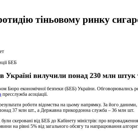
отидію тіньовому ринку сигар
иції БЕБ
 в Україні вилучили понад 230 млн штук
вом Бюро економічної безпеки (БЕБ) України. Обговорювались ре
а
пресслужба асоціації.
 результати роботи відомства на цьому напрямку. За його даним
понад 37 млн шт., а Державна прикордонна служба – 36 млн шт.
і були скеровані від БЕБ до Кабінету міністрів: про впроваджен
вини на рівні 5% від загального обсягу та напрацювання алгори