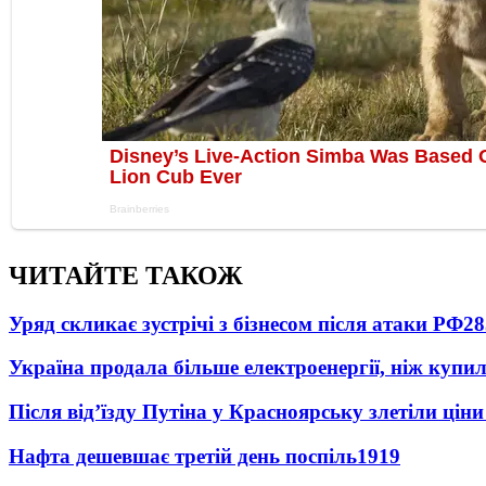
ЧИТАЙТЕ ТАКОЖ
Уряд скликає зустрічі з бізнесом після атаки РФ
28
Україна продала більше електроенергії, ніж купи
Після від’їзду Путіна у Красноярську злетіли цін
Нафта дешевшає третій день поспіль
1919