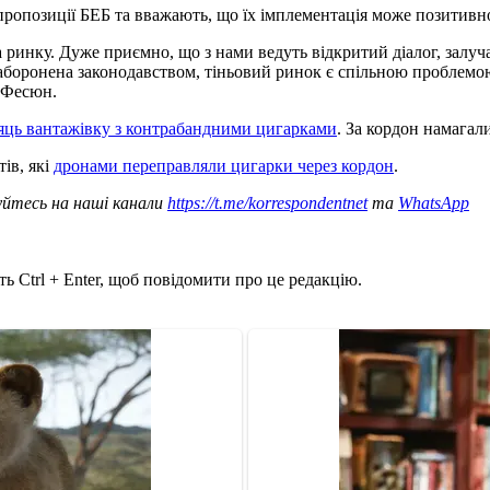
 пропозиції БЕБ та вважають, що їх імплементація може позитивн
на ринку. Дуже приємно, що з нами ведуть відкритий діалог, залу
заборонена законодавством, тіньовий ринок є спільною проблемо
я Фесюн.
сяць вантажівку з контрабандними цигарками
. За кордон намагали
ів, які
дронами переправляли цигарки через кордон
.
уйтесь на наші канали
https://t.me/korrespondentnet
та
WhatsApp
ь Ctrl + Enter, щоб повідомити про це редакцію.