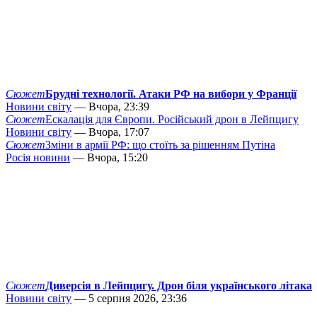
Сюжет
Брудні технології. Атаки РФ на вибори у Франції
Новини світу
— Вчора, 23:39
Сюжет
Ескалація для Європи. Російський дрон в Лейпцигу
Новини світу
— Вчора, 17:07
Сюжет
Зміни в армії РФ: що стоїть за рішенням Путіна
Росія новини
— Вчора, 15:20
Сюжет
Диверсія в Лейпцигу. Дрон біля українського літака
Новини світу
— 5 серпня 2026, 23:36