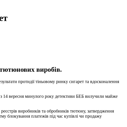
ет
 тютюнових виробів.
зультати протидії тіньовому ринку сигарет та вдосконалення
и, з 14 вересня минулого року детективи БЕБ вилучили майже
ня реєстрів виробників та обробників тютюну, затвердження
тму блокування платежів під час купівлі чи продажу