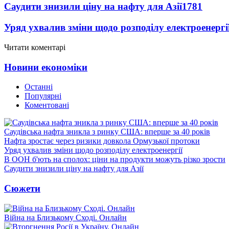
Саудити знизили ціну на нафту для Азії
1781
Уряд ухвалив зміни щодо розподілу електроенергі
Читати коментарі
Новини економіки
Останні
Популярні
Коментовані
Саудівська нафта зникла з ринку США: вперше за 40 років
Нафта зростає через ризики довкола Ормузької протоки
Уряд ухвалив зміни щодо розподілу електроенергії
В ООН б'ють на сполох: ціни на продукти можуть різко зрости
Саудити знизили ціну на нафту для Азії
Сюжети
Війна на Близькому Сході. Онлайн