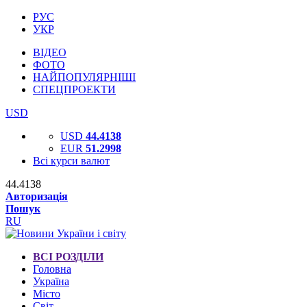
РУС
УКР
ВІДЕО
ФОТО
НАЙПОПУЛЯРНІШІ
СПЕЦПРОЕКТИ
USD
USD
44.4138
EUR
51.2998
Всі курси валют
44.4138
Авторизація
Пошук
RU
ВСІ РОЗДІЛИ
Головна
Україна
Місто
Світ