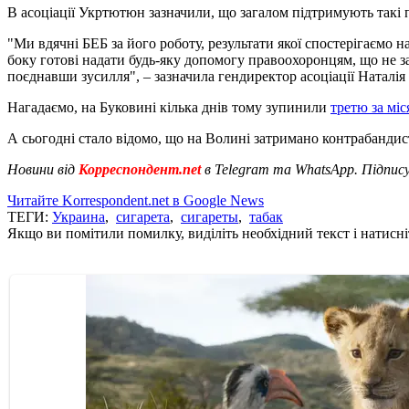
В асоціації Укртютюн зазначили, що загалом підтримують такі
"Ми вдячні БЕБ за його роботу, результати якої спостерігаємо 
боку готові надати будь-яку допомогу правоохоронцям, що не 
поєднавши зусилля", – зазначила гендиректор асоціації Наталі
Нагадаємо, на Буковині кілька днів тому зупинили
третю за мі
А сьогодні стало відомо, що на Волині затримано контрабандист
Новини від
Корреспондент.net
в Telegram та WhatsApp. Підпис
Читайте Korrespondent.net в Google News
ТЕГИ:
Украина
,
сигарета
,
сигареты
,
табак
Якщо ви помітили помилку, виділіть необхідний текст і натисніт