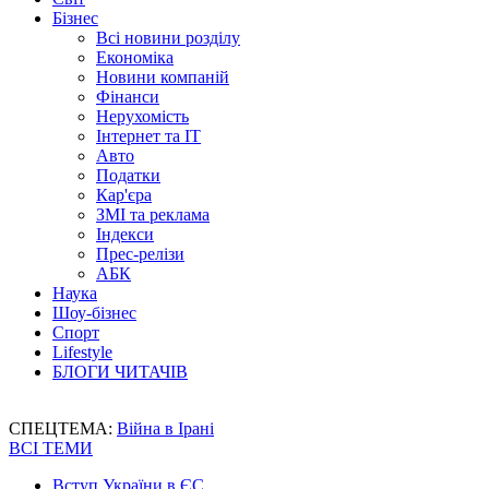
Бізнес
Всі новини розділу
Економіка
Новини компаній
Фінанси
Нерухомість
Інтернет та IT
Авто
Податки
Кар'єра
ЗМІ та реклама
Індекси
Прес-релізи
АБК
Наука
Шоу-бізнес
Спорт
Lifestyle
БЛОГИ ЧИТАЧІВ
СПЕЦТЕМА:
Війна в Ірані
ВСІ ТЕМИ
Вступ України в ЄС