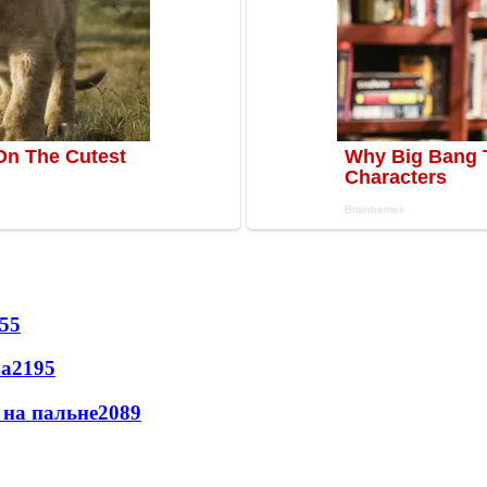
55
ла
2195
и на пальне
2089