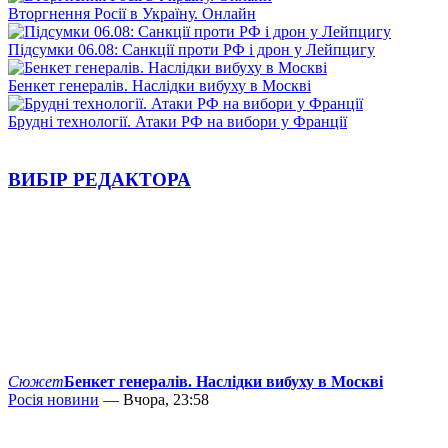
Вторгнення Росії в Україну. Онлайн
Підсумки 06.08: Санкції проти РФ і дрон у Лейпцигу
Бенкет генералів. Наслідки вибуху в Москві
Брудні технології. Атаки РФ на вибори у Франції
ВИБІР РЕДАКТОРА
Сюжет
Бенкет генералів. Наслідки вибуху в Москві
Росія новини
— Вчора, 23:58