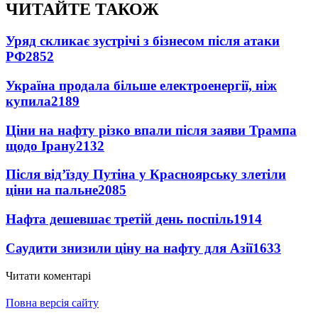
ЧИТАЙТЕ ТАКОЖ
Уряд скликає зустрічі з бізнесом після атаки
РФ
2852
Україна продала більше електроенергії, ніж
купила
2189
Ціни на нафту різко впали після заяви Трампа
щодо Ірану
2132
Після від’їзду Путіна у Красноярську злетіли
ціни на пальне
2085
Нафта дешевшає третій день поспіль
1914
Саудити знизили ціну на нафту для Азії
1633
Читати коментарі
Повна версія сайту