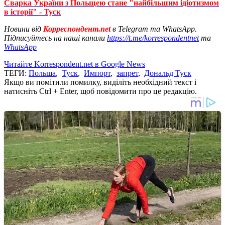
Сварка України з Польщею стане "найбільшим ідіотизмом
в історії" - Туск
Новини від
Корреспондент.net
в Telegram та WhatsApp.
Підписуйтесь на наші канали
https://t.me/korrespondentnet
та
WhatsApp
Читайте Korrespondent.net в Google News
ТЕГИ:
Польша
,
Туск
,
Импорт
,
запрет
,
Дональд Туск
Якщо ви помітили помилку, виділіть необхідний текст і
натисніть Ctrl + Enter, щоб повідомити про це редакцію.