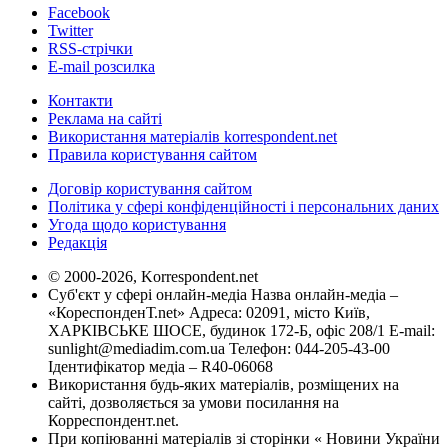
Facebook
Twitter
RSS-стрічки
E-mail розсилка
Контакти
Реклама на сайті
Використання матеріалів korrespondent.net
Правила користування сайтом
Договір користування сайтом
Політика у сфері конфіденційності і персональних даних
Угода щодо користування
Редакція
© 2000-2026, Korrespondent.net
Суб'єкт у сфері онлайн-медіа Назва онлайн-медіа –
«КореспонденТ.net» Адреса: 02091, місто Київ,
ХАРКІВСЬКЕ ШОСЕ, будинок 172-Б, офіс 208/1 E-mail:
sunlight@mediadim.com.ua
Телефон: 044-205-43-00
Ідентифікатор медіа – R40-06068
Використання будь-яких матеріалів, розміщених на
сайті, дозволяється за умови посилання на
Корреспондент.net.
При копіюванні матеріалів зі сторінки « Новини України