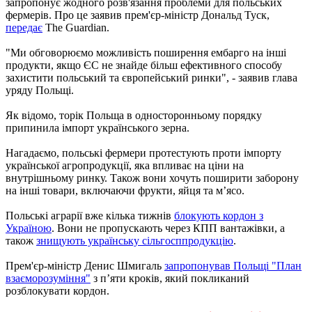
запропонує жодного розв'язання проблеми для польських
фермерів. Про це заявив прем'єр-міністр Дональд Туск,
передає
The Guardian.
"Ми обговорюємо можливість поширення ембарго на інші
продукти, якщо ЄС не знайде більш ефективного способу
захистити польський та європейський ринки", - заявив глава
уряду Польщі.
Як відомо, торік Польща в односторонньому порядку
припинила імпорт українського зерна.
Нагадаємо, польські фермери протестують проти імпорту
української агропродукції, яка впливає на ціни на
внутрішньому ринку. Також вони хочуть поширити заборону
на інші товари, включаючи фрукти, яйця та м’ясо.
Польські аграрії вже кілька тижнів
блокують кордон з
Україною
. Вони не пропускають через КПП вантажівки, а
також
знищують українську сільгосппродукцію
.
Прем'єр-міністр Денис Шмигаль
запропонував Польщі "План
взаєморозуміння"
з п’яти кроків, який покликаний
розблокувати кордон.