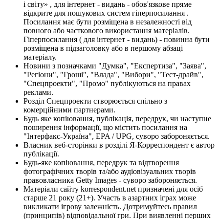
і світу» , для інтернет - видань - обов'язкове пряме
відкрите для пошукових систем гіперпосилання .
Посилання має бути розміщена в незалежності від
повного або часткового використання матеріалів.
Гіперпосилання ( для інтернет - видань) - повинна бути
розміщена в підзаголовку або в першому абзаці
матеріалу.
Новини з позначками "Думка", "Експертиза", "Заява",
"Регіони", "Гроші", "Влада", "Вибори", "Тест-драйв",
"Спецпроекти", "Промо" публікуються на правах
реклами.
Розділ Спецпроекти створюється спільно з
комерційними партнерами.
Будь яке копіювання, публікація, передрук, чи наступне
поширення інформації, що містить посилання на
"Інтерфакс-Україна", EPA / UPG, суворо забороняється.
Власник веб-сторінки в розділі Я-Корреспондент є автор
публікації.
Будь-яке копіювання, передрук та відтворення
фотографічних творів та/або аудіовізуальних творів
правовласника Getty Images - суворо забороняється.
Матеріали сайту korrespondent.net призначені для осіб
старше 21 року (21+). Участь в азартних іграх може
викликати ігрову залежність. Дотримуйтесь правил
(принципів) відповідальної гри. При виявленні перших