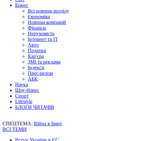
Бізнес
Всі новини розділу
Економіка
Новини компаній
Фінанси
Нерухомість
Інтернет та IT
Авто
Податки
Кар'єра
ЗМІ та реклама
Індекси
Прес-релізи
АБК
Наука
Шоу-бізнес
Спорт
Lifestyle
БЛОГИ ЧИТАЧІВ
СПЕЦТЕМА:
Війна в Ірані
ВСІ ТЕМИ
Вступ України в ЄС