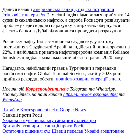
Далися взнаки
американські санкції, під які потрапили
"тіньові" танкери Росії
. У січні Індія відмовилася приймати 14
суден із сахалінською нафтою, а спроба Роснафти розв'язувати
проблему через відкриття рахунку в дирхамах обернулася
фіаско - банки в Дубаї відмовилися проводити розрахунки.
Російську нафту Індія замінює на саудівську: у лютому
постачання з Саудівської Аравії на індійський ринок зросли на
22%, а найбільша приватна нафтопереробна компанія Reliance
Industries придбала максимальний обсяг з травня 2020 року.
Нагадаємо, найбільший гравець Туреччини з перевалки
російської нафти Global Terminal Services, який у 2023 році
прийняв рекордні обсяги,
повністю закрив операції з нею
.
Новини від
Корреспондент.net
в Telegram та WhatsApp.
Підписуйтесь на наші канали
https://t.me/korrespondentnet
та
WhatsApp
Читайте Korrespondent.net в Google News
Санкції проти Росії
Україна готує спеціальну санкційну операцію
Британія розширила санкції проти Росії
Остаточне рішення: суд Швеції передав Україні арештоване