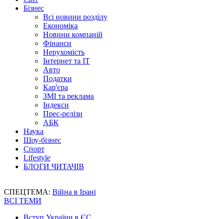
Бізнес
Всі новини розділу
Економіка
Новини компаній
Фінанси
Нерухомість
Інтернет та IT
Авто
Податки
Кар'єра
ЗМІ та реклама
Індекси
Прес-релізи
АБК
Наука
Шоу-бізнес
Спорт
Lifestyle
БЛОГИ ЧИТАЧІВ
СПЕЦТЕМА:
Війна в Ірані
ВСІ ТЕМИ
Вступ України в ЄС