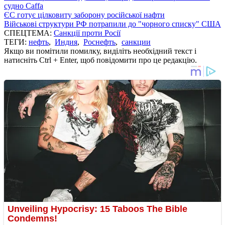
судно Caffa
ЄС готує цілковиту заборону російської нафти
Військові структури РФ потрапили до "чорного списку" США
СПЕЦТЕМА:
Санкції проти Росії
ТЕГИ:
нефть
,
Индия
,
Роснефть
,
санкции
Якщо ви помітили помилку, виділіть необхідний текст і
натисніть Ctrl + Enter, щоб повідомити про це редакцію.