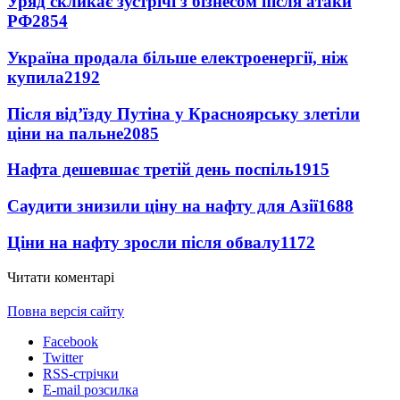
Уряд скликає зустрічі з бізнесом після атаки
РФ
2854
Україна продала більше електроенергії, ніж
купила
2192
Після від’їзду Путіна у Красноярську злетіли
ціни на пальне
2085
Нафта дешевшає третій день поспіль
1915
Саудити знизили ціну на нафту для Азії
1688
Ціни на нафту зросли після обвалу
1172
Читати коментарі
Повна версія сайту
Facebook
Twitter
RSS-стрічки
E-mail розсилка