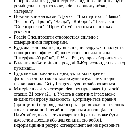
Гіперпосилання ( для інтернет - видань) - повинна бути
розміщена в підзаголовку або в першому абзаці
матеріалу.
Новини з позначками "Думка", "Експертиза", "Заява",
"Регіони", "Гроші", "Влада", "Вибори", "Тест-драйв",
"Спецпроекти", "Промо" публікуються на правах
реклами.
Розділ Спецпроекти створюється спільно з
комерційними партнерами.
Будь яке копіювання, публікація, передрук, чи наступне
поширення інформації, що містить посилання на
"Інтерфакс-Україна", EPA / UPG, суворо забороняється.
Власник веб-сторінки в розділі Я-Корреспондент є автор
публікації.
Будь-яке копіювання, передрук та відтворення
фотографічних творів та/або аудіовізуальних творів
правовласника Getty Images - суворо забороняється.
Матеріали сайту korrespondent.net призначені для осіб
старше 21 року (21+). Участь в азартних іграх може
викликати ігрову залежність. Дотримуйтесь правил
(принципів) відповідальної гри. При виявленні перших
ознак залежності негайно зверніться до спеціаліста.
Пам'ятайте, що участь в азартних іграх не може бути
джерелом доходів або альтернативою роботі.
Інформаційний ресурс korrespondent.net не проводить