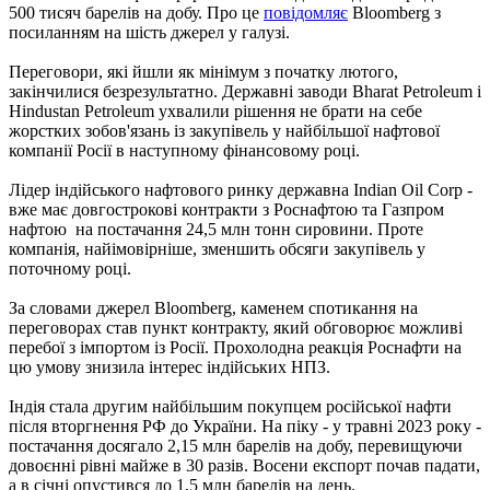
500 тисяч барелів на добу. Про це
повідомляє
Bloomberg з
посиланням на шість джерел у галузі.
Переговори, які йшли як мінімум з початку лютого,
закінчилися безрезультатно. Державні заводи Bharat Petroleum і
Hindustan Petroleum ухвалили рішення не брати на себе
жорстких зобов'язань із закупівель у найбільшої нафтової
компанії Росії в наступному фінансовому році.
Лідер індійського нафтового ринку державна Indian Oil Corp -
вже має довгострокові контракти з Роснафтою та Газпром
нафтою на постачання 24,5 млн тонн сировини. Проте
компанія, найімовірніше, зменшить обсяги закупівель у
поточному році.
За словами джерел Bloomberg, каменем спотикання на
переговорах став пункт контракту, який обговорює можливі
перебої з імпортом із Росії. Прохолодна реакція Роснафти на
цю умову знизила інтерес індійських НПЗ.
Індія стала другим найбільшим покупцем російської нафти
після вторгнення РФ до України. На піку - у травні 2023 року -
постачання досягало 2,15 млн барелів на добу, перевищуючи
довоєнні рівні майже в 30 разів. Восени експорт почав падати,
а в січні опустився до 1,5 млн барелів на день.