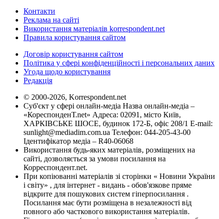
Контакти
Реклама на сайті
Використання матеріалів korrespondent.net
Правила користування сайтом
Договір користування сайтом
Політика у сфері конфіденційності і персональних даних
Угода щодо користування
Редакція
© 2000-2026, Korrespondent.net
Суб'єкт у сфері онлайн-медіа Назва онлайн-медіа –
«КореспонденТ.net» Адреса: 02091, місто Київ,
ХАРКІВСЬКЕ ШОСЕ, будинок 172-Б, офіс 208/1 E-mail:
sunlight@mediadim.com.ua
Телефон: 044-205-43-00
Ідентифікатор медіа – R40-06068
Використання будь-яких матеріалів, розміщених на
сайті, дозволяється за умови посилання на
Корреспондент.net.
При копіюванні матеріалів зі сторінки « Новини України
і світу» , для інтернет - видань - обов'язкове пряме
відкрите для пошукових систем гіперпосилання .
Посилання має бути розміщена в незалежності від
повного або часткового використання матеріалів.