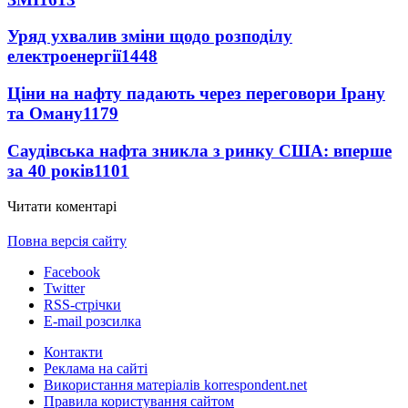
Уряд ухвалив зміни щодо розподілу
електроенергії
1448
Ціни на нафту падають через переговори Ірану
та Оману
1179
Саудівська нафта зникла з ринку США: вперше
за 40 років
1101
Читати коментарі
Повна версія сайту
Facebook
Twitter
RSS-стрічки
E-mail розсилка
Контакти
Реклама на сайті
Використання матеріалів korrespondent.net
Правила користування сайтом