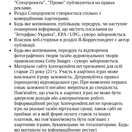
"Спецпроекти", "Промо" публікуються на правах
реклами.
Розділ Спецпроекти створюється спільно з
комерційними партнерами.
Будь яке копіювання, публікація, передрук, чи наступне
поширення інформації, що містить посилання на
"Інтерфакс-Україна", EPA / UPG, суворо забороняється.
Власник веб-сторінки в розділі Я-Корреспондент є автор
публікації.
Будь-яке копіювання, передрук та відтворення
фотографічних творів та/або аудіовізуальних творів
правовласника Getty Images - суворо забороняється.
Матеріали сайту korrespondent.net призначені для осіб
старше 21 року (21+). Участь в азартних іграх може
викликати ігрову залежність. Дотримуйтесь правил
(принципів) відповідальної гри. При виявленні перших
ознак залежності негайно зверніться до спеціаліста.
Пам'ятайте, що участь в азартних іграх не може бути
джерелом доходів або альтернативою роботі.
Інформаційний ресурс korrespondent.net не проводить
ігри на реальні та/або віртуальні гроші, також сайт не
приймає ні в якій формі оплату ставок та інших
платежів, які пов’язані/можуть бути пов’язані з
азартними іграми, букмекерами чи тоталізаторами. Будь-
які матеріали на інформаційному ресурсі