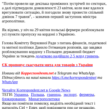
"Потім провели ще декілька проміжних зустрічей по секторах,
а далі підтвердили домовленості 23 квітня, коли вже вдалося
врегулювати ситуацію, й погодили знову провести спільний
дзвінок 7 травня", - зазначив перший заступник міністра
агрополітики.
Як відомо, у ніч на 29 квітня польські фермери розблокували
усі пункти пропуску на кордоні з Україною.
Голова Комітету Верховної Ради з питань фінансів, податкової
та митної політики Данило Гетманцев розповів, що завдяки
розблокуванню кордону з Польщею державний бюджет
України за тиждень
додатково надійшло 2,5 млрд гривень
.
ЄК пропонує скасувати мита для товарів з України
Новини від
Корреспондент.net
в Telegram та WhatsApp.
Підписуйтесь на наші канали
https://t.me/korrespondentnet
та
WhatsApp
Читайте Korrespondent.net в Google News
ТЕГИ:
Украина
,
Польша
,
граница
,
экспорт
,
фермеры
,
блокирование
,
Минагрополитики
Якщо ви помітили помилку, виділіть необхідний текст і
натисніть Ctrl + Enter, щоб повідомити про це редакцію.