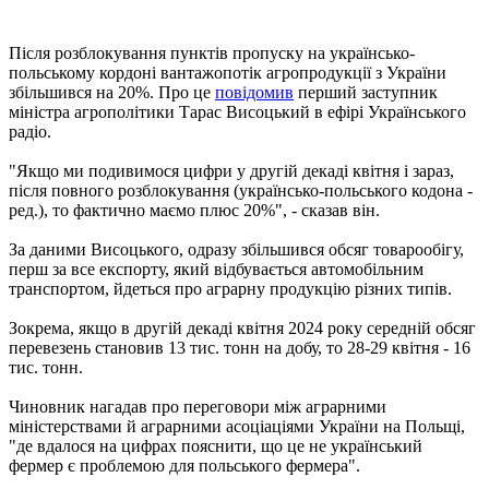
Після розблокування пунктів пропуску на українсько-
польському кордоні вантажопотік агропродукції з України
збільшився на 20%. Про це
повідомив
перший заступник
міністра агрополітики Тарас Висоцький в ефірі Українського
радіо.
"Якщо ми подивимося цифри у другій декаді квітня і зараз,
після повного розблокування (українсько-польського кодона -
ред.), то фактично маємо плюс 20%", - сказав він.
За даними Висоцького, одразу збільшився обсяг товарообігу,
перш за все експорту, який відбувається автомобільним
транспортом, йдеться про аграрну продукцію різних типів.
Зокрема, якщо в другій декаді квітня 2024 року середній обсяг
перевезень становив 13 тис. тонн на добу, то 28-29 квітня - 16
тис. тонн.
Чиновник нагадав про переговори між аграрними
міністерствами й аграрними асоціаціями України на Польщі,
"де вдалося на цифрах пояснити, що це не український
фермер є проблемою для польського фермера".