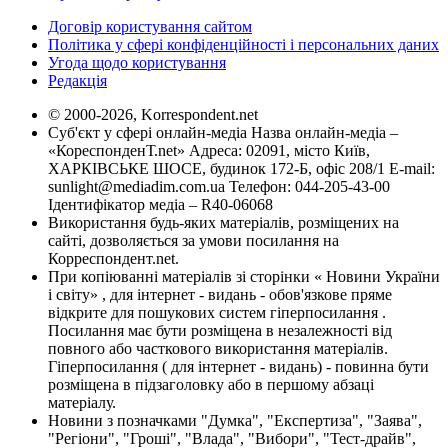
Договір користування сайтом
Політика у сфері конфіденційності і персональних даних
Угода щодо користування
Редакція
© 2000-2026, Korrespondent.net
Суб'єкт у сфері онлайн-медіа Назва онлайн-медіа –
«КореспонденТ.net» Адреса: 02091, місто Київ,
ХАРКІВСЬКЕ ШОСЕ, будинок 172-Б, офіс 208/1 E-mail:
sunlight@mediadim.com.ua
Телефон: 044-205-43-00
Ідентифікатор медіа – R40-06068
Використання будь-яких матеріалів, розміщених на
сайті, дозволяється за умови посилання на
Корреспондент.net.
При копіюванні матеріалів зі сторінки « Новини України
і світу» , для інтернет - видань - обов'язкове пряме
відкрите для пошукових систем гіперпосилання .
Посилання має бути розміщена в незалежності від
повного або часткового використання матеріалів.
Гіперпосилання ( для інтернет - видань) - повинна бути
розміщена в підзаголовку або в першому абзаці
матеріалу.
Новини з позначками "Думка", "Експертиза", "Заява",
"Регіони", "Гроші", "Влада", "Вибори", "Тест-драйв",