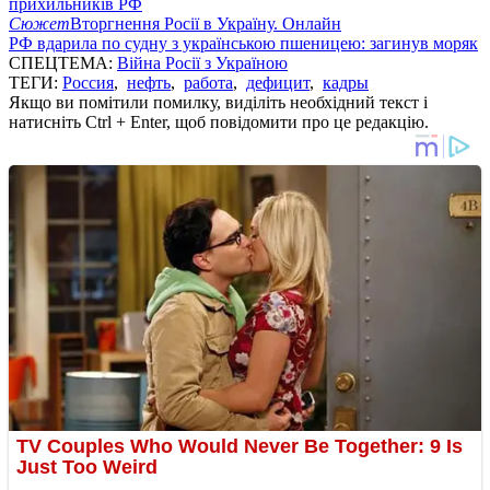
прихильників РФ
Сюжет
Вторгнення Росії в Україну. Онлайн
РФ вдарила по судну з українською пшеницею: загинув моряк
СПЕЦТЕМА:
Війна Росії з Україною
ТЕГИ:
Россия
,
нефть
,
работа
,
дефицит
,
кадры
Якщо ви помітили помилку, виділіть необхідний текст і
натисніть Ctrl + Enter, щоб повідомити про це редакцію.