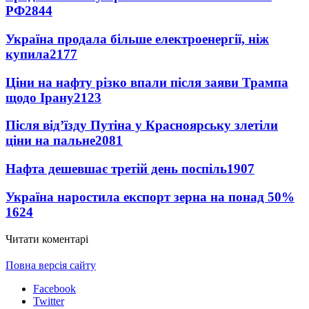
РФ
2844
Україна продала більше електроенергії, ніж
купила
2177
Ціни на нафту різко впали після заяви Трампа
щодо Ірану
2123
Після від’їзду Путіна у Красноярську злетіли
ціни на пальне
2081
Нафта дешевшає третій день поспіль
1907
Україна наростила експорт зерна на понад 50%
1624
Читати коментарі
Повна версія сайту
Facebook
Twitter