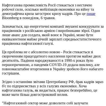
Нафтогазова промисловість Росії стикається з нестачею
робочої сили, оскільки мобілізація економіки на війну та
демографічна криза загострює кризу кадрів. Про це
пише
Bloomberg в понеділок, 6 травня.
Зазначається, що енергетичні компанії змушені конкурувати за
працівників з російською армією і виробниками зброї. Один
лише аванс для солдата, який воює в Україні, може бути
еквівалентним майже річній зарплаті середньостатистичного
працівника нафтогазової галузі.
Ця проблема не є абсолютно новою - Росія стикається зі
скороченням працездатного населення протягом майже двох
десятиліть. Падіння народжуваності в 1990-х роках було
першопричиною, а пандемія COVID-19 додала виклику, але
повномасштабне вторгнення в Україну зробило його набагато
гострішим.
Згідно з останніми звітами Центробанку РФ, брак кадрів зараз
б'є по підприємствах у всіх галузях економіки. Хоча
нафтогазова галузь, як видається, працює безперебійно, це
може мати більш довгостроковий вплив.
"Нафтогазовий сектор може дозволити собі залучати