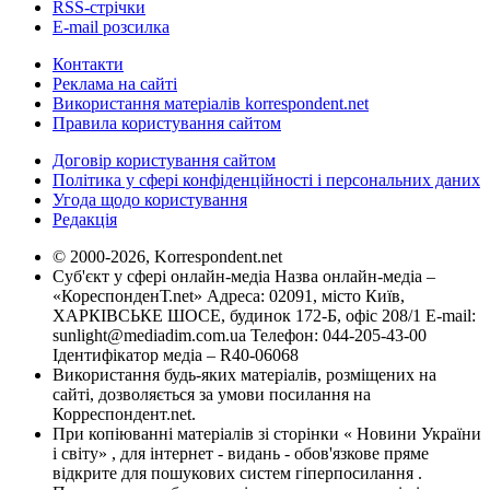
RSS-стрічки
E-mail розсилка
Контакти
Реклама на сайті
Використання матеріалів korrespondent.net
Правила користування сайтом
Договір користування сайтом
Політика у сфері конфіденційності і персональних даних
Угода щодо користування
Редакція
© 2000-2026, Korrespondent.net
Суб'єкт у сфері онлайн-медіа Назва онлайн-медіа –
«КореспонденТ.net» Адреса: 02091, місто Київ,
ХАРКІВСЬКЕ ШОСЕ, будинок 172-Б, офіс 208/1 E-mail:
sunlight@mediadim.com.ua
Телефон: 044-205-43-00
Ідентифікатор медіа – R40-06068
Використання будь-яких матеріалів, розміщених на
сайті, дозволяється за умови посилання на
Корреспондент.net.
При копіюванні матеріалів зі сторінки « Новини України
і світу» , для інтернет - видань - обов'язкове пряме
відкрите для пошукових систем гіперпосилання .