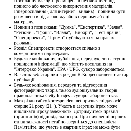
Посилання має бути розміщена в незалежності від
повного або часткового використання матеріалів.
Гіперпосилання ( для інтернет - видань) - повинна бути
розміщена в підзаголовку або в першому абзаці
матеріалу.
Новини з позначками "Думка", "Експертиза", "Заява",
"Регіони", "Гроші", "Влада", "Вибори", "Тест-драйв",
"Спецпроекти", "Промо" публікуються на правах
реклами.
Розділ Спецпроекти створюється спільно з
комерційними партнерами.
Будь яке копіювання, публікація, передрук, чи наступне
поширення інформації, що містить посилання на
"Інтерфакс-Україна", EPA / UPG, суворо забороняється.
Власник веб-сторінки в розділі Я-Корреспондент є автор
публікації.
Будь-яке копіювання, передрук та відтворення
фотографічних творів та/або аудіовізуальних творів
правовласника Getty Images - суворо забороняється.
Матеріали сайту korrespondent.net призначені для осіб
старше 21 року (21+). Участь в азартних іграх може
викликати ігрову залежність. Дотримуйтесь правил
(принципів) відповідальної гри. При виявленні перших
ознак залежності негайно зверніться до спеціаліста.
Пам'ятайте, що участь в азартних іграх не може бути