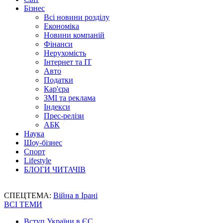
Бізнес
Всі новини розділу
Економіка
Новини компаній
Фінанси
Нерухомість
Інтернет та IT
Авто
Податки
Кар'єра
ЗМІ та реклама
Індекси
Прес-релізи
АБК
Наука
Шоу-бізнес
Спорт
Lifestyle
БЛОГИ ЧИТАЧІВ
СПЕЦТЕМА:
Війна в Ірані
ВСІ ТЕМИ
Вступ України в ЄС