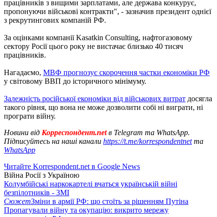
працівників з вищими зарплатами, але держава конкурує,
пропонуючи військові контракти", - зазначив президент однієї
з рекрутингових компаній РФ.
За оцінками компанії Kasatkin Consulting, нафтогазовому
сектору Росії цього року не вистачає близько 40 тисяч
працівників.
Нагадаємо,
МВФ прогнозує скорочення частки економіки РФ
у світовому ВВП до історичного мінімуму.
Залежність російської економіки від військових витрат
досягла
такого рівня, що вона не може дозволити собі ні виграти, ні
програти війну.
Новини від
Корреспондент.net
в Telegram та WhatsApp.
Підписуйтесь на наші канали
https://t.me/korrespondentnet
та
WhatsApp
Читайте Korrespondent.net в Google News
Війна Росії з Україною
Колумбійські наркокартелі вчаться українській війні
безпілотників - ЗМІ
Сюжет
Зміни в армії РФ: що стоїть за рішенням Путіна
Пропагували війну та окупацію: викрито мережу