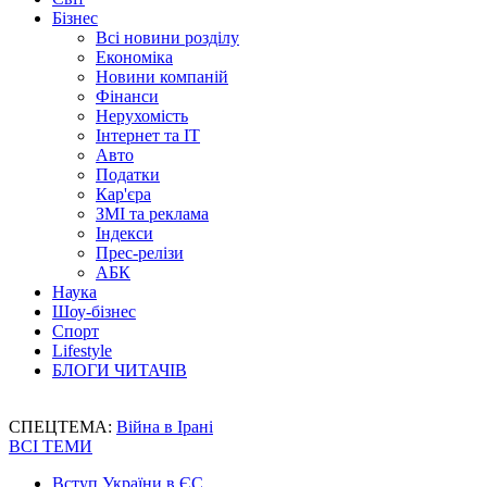
Бізнес
Всі новини розділу
Економіка
Новини компаній
Фінанси
Нерухомість
Інтернет та IT
Авто
Податки
Кар'єра
ЗМІ та реклама
Індекси
Прес-релізи
АБК
Наука
Шоу-бізнес
Спорт
Lifestyle
БЛОГИ ЧИТАЧІВ
СПЕЦТЕМА:
Війна в Ірані
ВСІ ТЕМИ
Вступ України в ЄС