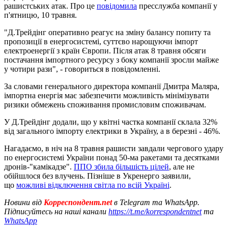
рашистських атак. Про це
повідомила
пресслужба компанії у
п'ятницю, 10 травня.
"Д.Трейдінг оперативно реагує на зміну балансу попиту та
пропозиції в енергосистемі, суттєво нарощуючи імпорт
електроенергії з країн Європи. Після атак 8 травня обсяги
постачання імпортного ресурсу з боку компанії зросли майже
у чотири рази", - говориться в повідомленні.
За словами генерального директора компанії Дмитра Маляра,
імпортна енергія має забезпечити можливість мінімізувати
ризики обмежень споживання промисловим споживачам.
У Д.Трейдінг додали, що у квітні частка компанії склала 32%
від загального імпорту електрики в Україну, а в березні - 46%.
Нагадаємо, в ніч на 8 травня рашисти завдали чергового удару
по енергосистемі України понад 50-ма ракетами та десятками
дронів-"камікадзе".
ППО збила більшість цілей
, але не
обійшлося без влучень. Пізніше в Укренерго заявили,
що
можливі відключення світла по всій Україні
.
Новини від
Корреспондент.net
в Telegram та WhatsApp.
Підписуйтесь на наші канали
https://t.me/korrespondentnet
та
WhatsApp