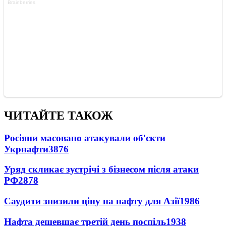
ЧИТАЙТЕ ТАКОЖ
Росіяни масовано атакували об'єкти
Укрнафти
3876
Уряд скликає зустрічі з бізнесом після атаки
РФ
2878
Саудити знизили ціну на нафту для Азії
1986
Нафта дешевшає третій день поспіль
1938