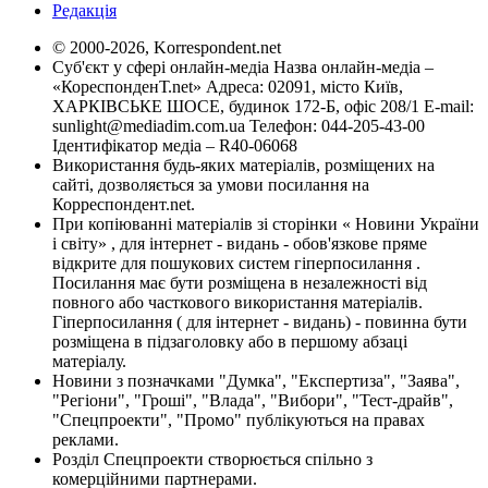
Редакція
© 2000-2026, Korrespondent.net
Суб'єкт у сфері онлайн-медіа Назва онлайн-медіа –
«КореспонденТ.net» Адреса: 02091, місто Київ,
ХАРКІВСЬКЕ ШОСЕ, будинок 172-Б, офіс 208/1 E-mail:
sunlight@mediadim.com.ua
Телефон: 044-205-43-00
Ідентифікатор медіа – R40-06068
Використання будь-яких матеріалів, розміщених на
сайті, дозволяється за умови посилання на
Корреспондент.net.
При копіюванні матеріалів зі сторінки « Новини України
і світу» , для інтернет - видань - обов'язкове пряме
відкрите для пошукових систем гіперпосилання .
Посилання має бути розміщена в незалежності від
повного або часткового використання матеріалів.
Гіперпосилання ( для інтернет - видань) - повинна бути
розміщена в підзаголовку або в першому абзаці
матеріалу.
Новини з позначками "Думка", "Експертиза", "Заява",
"Регіони", "Гроші", "Влада", "Вибори", "Тест-драйв",
"Спецпроекти", "Промо" публікуються на правах
реклами.
Розділ Спецпроекти створюється спільно з
комерційними партнерами.