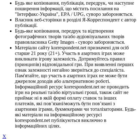
Будь яке копіювання, публікація, передрук, чи наступне
поширення інформації, що містить посилання на
"Інтерфакс-Україна", EPA / UPG, суворо забороняється.
Власник веб-сторінки в розділі Я-Корреспондент є автор
публікації.
Будь-яке копіювання, передрук та відтворення
фотографічних творів та/або аудіовізуальних творів
правовласника Getty Images - суворо забороняється.
Матеріали сайту korrespondent.net призначені для осіб
старше 21 року (21+). Участь в азартних іграх може
викликати ігрову залежність. Дотримуйтесь правил
(принципів) відповідальної гри. При виявленні перших
ознак залежності негайно зверніться до спеціаліста.
Пам'ятайте, що участь в азартних іграх не може бути
джерелом доходів або альтернативою роботі.
Інформаційний ресурс korrespondent.net не проводить
ігри на реальні та/або віртуальні гроші, також сайт не
приймає ні в якій формі оплату ставок та інших
платежів, які пов’язані/можуть бути пов’язані з
азартними іграми, букмекерами чи тоталізаторами. Будь-
які матеріали на інформаційному ресурсі
korrespondent.net публікуються виключно в
інформаційних цілях.
X