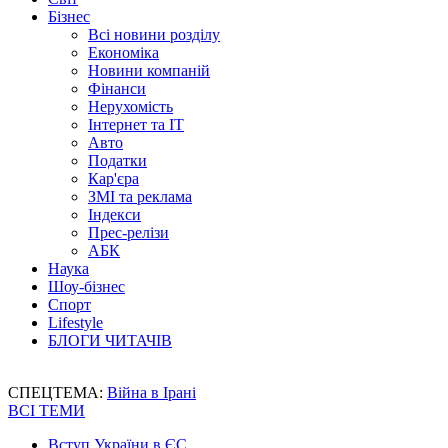
Бізнес
Всі новини розділу
Економіка
Новини компаній
Фінанси
Нерухомість
Інтернет та IT
Авто
Податки
Кар'єра
ЗМІ та реклама
Індекси
Прес-релізи
АБК
Наука
Шоу-бізнес
Спорт
Lifestyle
БЛОГИ ЧИТАЧІВ
СПЕЦТЕМА:
Війна в Ірані
ВСІ ТЕМИ
Вступ України в ЄС