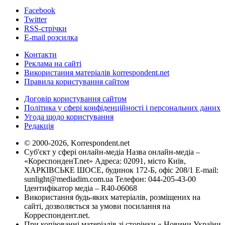
Facebook
Twitter
RSS-стрічки
E-mail розсилка
Контакти
Реклама на сайті
Використання матеріалів korrespondent.net
Правила користування сайтом
Договір користування сайтом
Політика у сфері конфіденційності і персональних даних
Угода щодо користування
Редакція
© 2000-2026, Korrespondent.net
Суб'єкт у сфері онлайн-медіа Назва онлайн-медіа –
«КореспонденТ.net» Адреса: 02091, місто Київ,
ХАРКІВСЬКЕ ШОСЕ, будинок 172-Б, офіс 208/1 E-mail:
sunlight@mediadim.com.ua
Телефон: 044-205-43-00
Ідентифікатор медіа – R40-06068
Використання будь-яких матеріалів, розміщених на
сайті, дозволяється за умови посилання на
Корреспондент.net.
При копіюванні матеріалів зі сторінки « Новини України