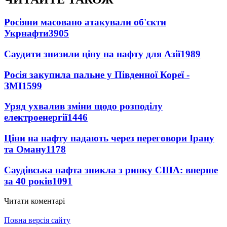
Росіяни масовано атакували об'єкти
Укрнафти
3905
Саудити знизили ціну на нафту для Азії
1989
Росія закупила пальне у Південної Кореї -
ЗМІ
1599
Уряд ухвалив зміни щодо розподілу
електроенергії
1446
Ціни на нафту падають через переговори Ірану
та Оману
1178
Саудівська нафта зникла з ринку США: вперше
за 40 років
1091
Читати коментарі
Повна версія сайту