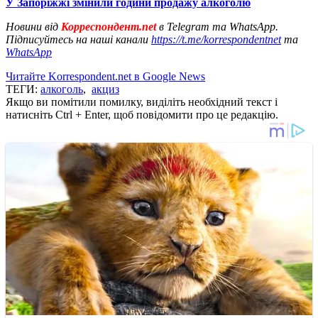
У Запоріжжі змінили години продажу алкоголю
Новини від
Корреспондент.net
в Telegram та WhatsApp.
Підписуйтесь на наші канали
https://t.me/korrespondentnet
та
WhatsApp
Читайте Korrespondent.net в Google News
ТЕГИ:
алкоголь
,
акциз
Якщо ви помітили помилку, виділіть необхідний текст і
натисніть Ctrl + Enter, щоб повідомити про це редакцію.