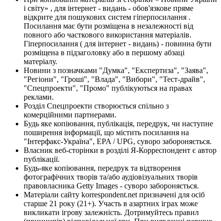
і світу» , для інтернет - видань - обов'язкове пряме
відкрите для пошукових систем гіперпосилання .
Посилання має бути розміщена в незалежності від
повного або часткового використання матеріалів.
Гіперпосилання ( для інтернет - видань) - повинна бути
розміщена в підзаголовку або в першому абзаці
матеріалу.
Новини з позначками "Думка", "Експертиза", "Заява",
"Регіони", "Гроші", "Влада", "Вибори", "Тест-драйв",
"Спецпроекти", "Промо" публікуються на правах
реклами.
Розділ Спецпроекти створюється спільно з
комерційними партнерами.
Будь яке копіювання, публікація, передрук, чи наступне
поширення інформації, що містить посилання на
"Інтерфакс-Україна", EPA / UPG, суворо забороняється.
Власник веб-сторінки в розділі Я-Корреспондент є автор
публікації.
Будь-яке копіювання, передрук та відтворення
фотографічних творів та/або аудіовізуальних творів
правовласника Getty Images - суворо забороняється.
Матеріали сайту korrespondent.net призначені для осіб
старше 21 року (21+). Участь в азартних іграх може
викликати ігрову залежність. Дотримуйтесь правил