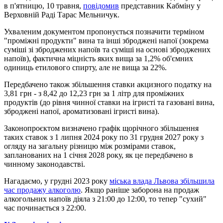
в п'ятницю, 10 травня,
повідомив
представник Кабміну у
Верховній Раді Тарас Мельничук.
Ухваленим документом пропонується позначити терміном
"проміжні продукти" вина та інші зброджені напої (зокрема
суміші зі зброджених напоїв та суміші на основі зброджених
напоїв), фактична міцність яких вища за 1,2% об'ємних
одиниць етилового спирту, але не вища за 22%.
Передбачено також збільшення ставки акцизного податку на
3,81 грн - з 8,42 до 12,23 грн за 1 літр для проміжних
продуктів (до рівня чинної ставки на ігристі та газовані вина,
зброджені напої, ароматизовані ігристі вина).
Законопроєктом визначено графік щорічного збільшення
таких ставок з 1 липня 2024 року по 31 грудня 2027 року з
огляду на загальну різницю між розмірами ставок,
запланованих на 1 січня 2028 року, як це передбачено в
чинному законодавстві.
Нагадаємо, у грудні 2023 року
міська влада Львова збільшила
час продажу алкоголю
. Якщо раніше заборона на продаж
алкогольних напоїв діяла з 21:00 до 12:00, то тепер "сухий"
час починається з 22:00.