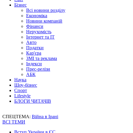
Бізнес
Всі новини розділу
Економіка
Новини компаній
Фінанси
Нерухомість
Інтернет та IT
Авто
Податки
Кар'єра
ЗМІ та реклама
Індекси
Прес-релізи
АБК
Наука
Шоу-бізнес
Спорт
Lifestyle
БЛОГИ ЧИТАЧІВ
СПЕЦТЕМА:
Війна в Ірані
ВСІ ТЕМИ
Вступ України в ЄС