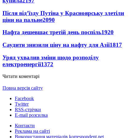
купила
2197
Після від’їзду Путіна у Красноярську злетіли
ціни на пальне
2090
Нафта дешевшає третій день поспіль
1920
Саудити знизили ціну на нафту для Азії
1817
Уряд ухвалив зміни щодо розподілу
електроенергії
1372
Читати коментарі
Повна версія сайту
Facebook
Twitter
RSS-стрічки
E-mail розсилка
Контакти
Реклама на сайті
Використання матеріалів korrespondent.net