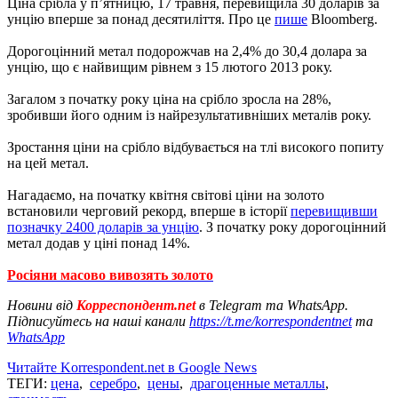
Ціна срібла у п’ятницю, 17 травня, перевищила 30 доларів за
унцію вперше за понад десятиліття. Про це
пише
Bloomberg.
Дорогоцінний метал подорожчав на 2,4% до 30,4 долара за
унцію, що є найвищим рівнем з 15 лютого 2013 року.
Загалом з початку року ціна на срібло зросла на 28%,
зробивши його одним із найрезультативніших металів року.
Зростання ціни на срібло відбувається на тлі високого попиту
на цей метал.
Нагадаємо, на початку квітня світові ціни на золото
встановили черговий рекорд, вперше в історії
перевищивши
позначку 2400 доларів за унцію
. З початку року дорогоцінний
метал додав у ціні понад 14%.
Росіяни масово вивозять золото
Новини від
Корреспондент.net
в Telegram та WhatsApp.
Підписуйтесь на наші канали
https://t.me/korrespondentnet
та
WhatsApp
Читайте Korrespondent.net в Google News
ТЕГИ:
цена
,
серебро
,
цены
,
драгоценные металлы
,