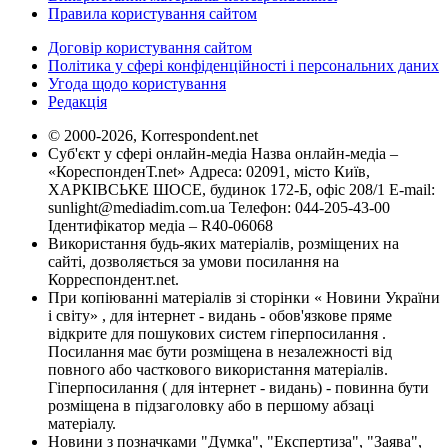
Правила користування сайтом
Договір користування сайтом
Політика у сфері конфіденційності і персональних даних
Угода щодо користування
Редакція
© 2000-2026, Korrespondent.net
Суб'єкт у сфері онлайн-медіа Назва онлайн-медіа –
«КореспонденТ.net» Адреса: 02091, місто Київ,
ХАРКІВСЬКЕ ШОСЕ, будинок 172-Б, офіс 208/1 E-mail:
sunlight@mediadim.com.ua
Телефон: 044-205-43-00
Ідентифікатор медіа – R40-06068
Використання будь-яких матеріалів, розміщених на
сайті, дозволяється за умови посилання на
Корреспондент.net.
При копіюванні матеріалів зі сторінки « Новини України
і світу» , для інтернет - видань - обов'язкове пряме
відкрите для пошукових систем гіперпосилання .
Посилання має бути розміщена в незалежності від
повного або часткового використання матеріалів.
Гіперпосилання ( для інтернет - видань) - повинна бути
розміщена в підзаголовку або в першому абзаці
матеріалу.
Новини з позначками "Думка", "Експертиза", "Заява",