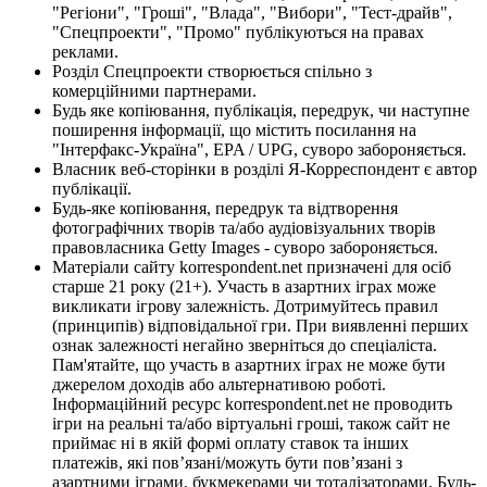
"Регіони", "Гроші", "Влада", "Вибори", "Тест-драйв",
"Спецпроекти", "Промо" публікуються на правах
реклами.
Розділ Спецпроекти створюється спільно з
комерційними партнерами.
Будь яке копіювання, публікація, передрук, чи наступне
поширення інформації, що містить посилання на
"Інтерфакс-Україна", EPA / UPG, суворо забороняється.
Власник веб-сторінки в розділі Я-Корреспондент є автор
публікації.
Будь-яке копіювання, передрук та відтворення
фотографічних творів та/або аудіовізуальних творів
правовласника Getty Images - суворо забороняється.
Матеріали сайту korrespondent.net призначені для осіб
старше 21 року (21+). Участь в азартних іграх може
викликати ігрову залежність. Дотримуйтесь правил
(принципів) відповідальної гри. При виявленні перших
ознак залежності негайно зверніться до спеціаліста.
Пам'ятайте, що участь в азартних іграх не може бути
джерелом доходів або альтернативою роботі.
Інформаційний ресурс korrespondent.net не проводить
ігри на реальні та/або віртуальні гроші, також сайт не
приймає ні в якій формі оплату ставок та інших
платежів, які пов’язані/можуть бути пов’язані з
азартними іграми, букмекерами чи тоталізаторами. Будь-