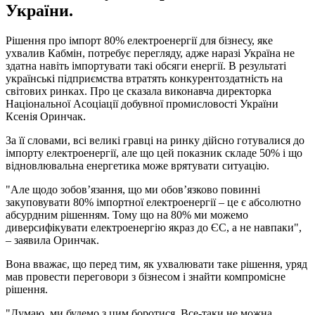
України.
Рішення про імпорт 80% електроенергії для бізнесу, яке
ухвалив Кабмін, потребує перегляду, адже наразі Україна не
здатна навіть імпортувати такі обсяги енергії. В результаті
українські підприємства втратять конкурентоздатність на
світових ринках. Про це сказала виконавча директорка
Національної Асоціації добувної промисловості України
Ксенія Оринчак.
За її словами, всі великі гравці на ринку дійсно готувалися до
імпорту електроенергії, але що цей показник складе 50% і що
відновлювальна енергетика може врятувати ситуацію.
"Але щодо зобов’язання, що ми обов’язково повинні
закуповувати 80% імпортної електроенергії – це є абсолютно
абсурдним рішенням. Тому що на 80% ми можемо
диверсифікувати електроенергію якраз до ЄС, а не навпаки",
– заявила Оринчак.
Вона вважає, що перед тим, як ухвалювати таке рішення, уряд
мав провести переговори з бізнесом і знайти компромісне
рішення.
"Думаю, ми будемо з цим боротися. Все-таки не можна