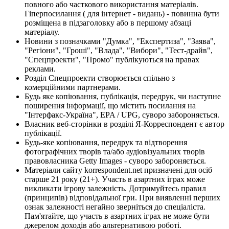
повного або часткового використання матеріалів.
Гіперпосилання ( для інтернет - видань) - повинна бути
розміщена в підзаголовку або в першому абзаці
матеріалу.
Новини з позначками "Думка", "Експертиза", "Заява",
"Регіони", "Гроші", "Влада", "Вибори", "Тест-драйв",
"Спецпроекти", "Промо" публікуються на правах
реклами.
Розділ Спецпроекти створюється спільно з
комерційними партнерами.
Будь яке копіювання, публікація, передрук, чи наступне
поширення інформації, що містить посилання на
"Інтерфакс-Україна", EPA / UPG, суворо забороняється.
Власник веб-сторінки в розділі Я-Корреспондент є автор
публікації.
Будь-яке копіювання, передрук та відтворення
фотографічних творів та/або аудіовізуальних творів
правовласника Getty Images - суворо забороняється.
Матеріали сайту korrespondent.net призначені для осіб
старше 21 року (21+). Участь в азартних іграх може
викликати ігрову залежність. Дотримуйтесь правил
(принципів) відповідальної гри. При виявленні перших
ознак залежності негайно зверніться до спеціаліста.
Пам'ятайте, що участь в азартних іграх не може бути
джерелом доходів або альтернативою роботі.