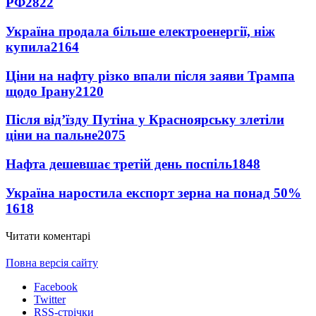
РФ
2822
Україна продала більше електроенергії, ніж
купила
2164
Ціни на нафту різко впали після заяви Трампа
щодо Ірану
2120
Після від’їзду Путіна у Красноярську злетіли
ціни на пальне
2075
Нафта дешевшає третій день поспіль
1848
Україна наростила експорт зерна на понад 50%
1618
Читати коментарі
Повна версія сайту
Facebook
Twitter
RSS-стрічки