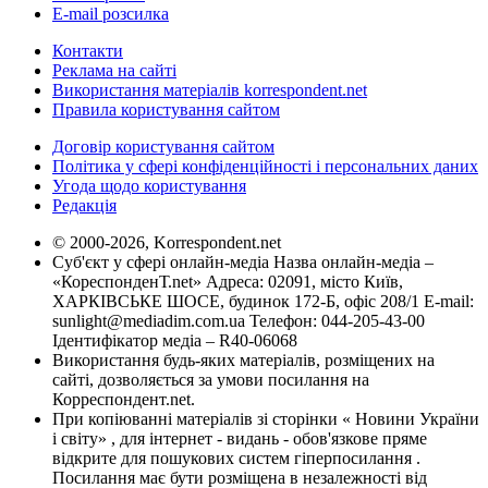
E-mail розсилка
Контакти
Реклама на сайті
Використання матеріалів korrespondent.net
Правила користування сайтом
Договір користування сайтом
Політика у сфері конфіденційності і персональних даних
Угода щодо користування
Редакція
© 2000-2026, Korrespondent.net
Суб'єкт у сфері онлайн-медіа Назва онлайн-медіа –
«КореспонденТ.net» Адреса: 02091, місто Київ,
ХАРКІВСЬКЕ ШОСЕ, будинок 172-Б, офіс 208/1 E-mail:
sunlight@mediadim.com.ua
Телефон: 044-205-43-00
Ідентифікатор медіа – R40-06068
Використання будь-яких матеріалів, розміщених на
сайті, дозволяється за умови посилання на
Корреспондент.net.
При копіюванні матеріалів зі сторінки « Новини України
і світу» , для інтернет - видань - обов'язкове пряме
відкрите для пошукових систем гіперпосилання .
Посилання має бути розміщена в незалежності від