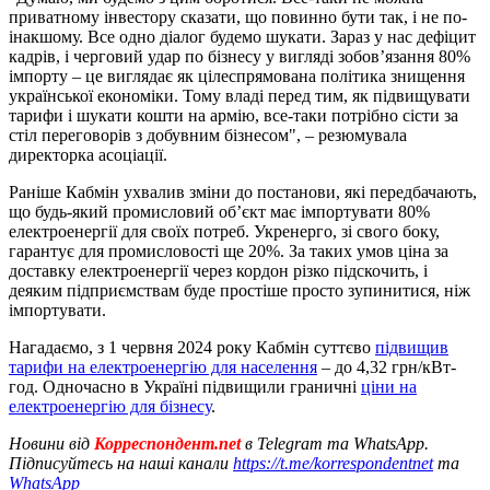
приватному інвестору сказати, що повинно бути так, і не по-
інакшому. Все одно діалог будемо шукати. Зараз у нас дефіцит
кадрів, і черговий удар по бізнесу у вигляді зобов’язання 80%
імпорту – це виглядає як цілеспрямована політика знищення
української економіки. Тому владі перед тим, як підвищувати
тарифи і шукати кошти на армію, все-таки потрібно сісти за
стіл переговорів з добувним бізнесом", – резюмувала
директорка асоціації.
Раніше Кабмін ухвалив зміни до постанови, які передбачають,
що будь-який промисловий об’єкт має імпортувати 80%
електроенергії для своїх потреб. Укренерго, зі свого боку,
гарантує для промисловості ще 20%. За таких умов ціна за
доставку електроенергії через кордон різко підскочить, і
деяким підприємствам буде простіше просто зупинитися, ніж
імпортувати.
Нагадаємо, з 1 червня 2024 року Кабмін суттєво
підвищив
тарифи на електроенергію для населення
– до 4,32 грн/кВт-
год. Одночасно в Україні підвищили граничні
ціни на
електроенергію для бізнесу
.
Новини від
Корреспондент.net
в Telegram та WhatsApp.
Підписуйтесь на наші канали
https://t.me/korrespondentnet
та
WhatsApp