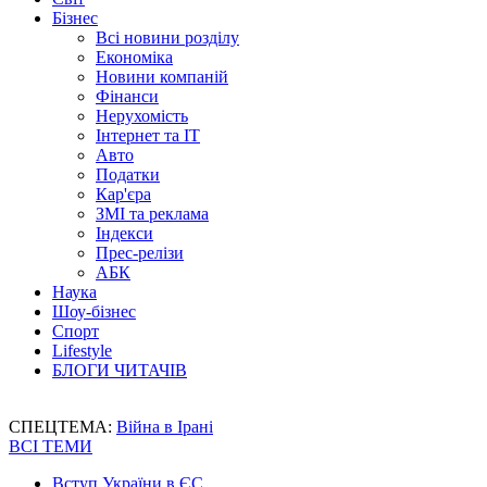
Бізнес
Всі новини розділу
Економіка
Новини компаній
Фінанси
Нерухомість
Інтернет та IT
Авто
Податки
Кар'єра
ЗМІ та реклама
Індекси
Прес-релізи
АБК
Наука
Шоу-бізнес
Спорт
Lifestyle
БЛОГИ ЧИТАЧІВ
СПЕЦТЕМА:
Війна в Ірані
ВСІ ТЕМИ
Вступ України в ЄС