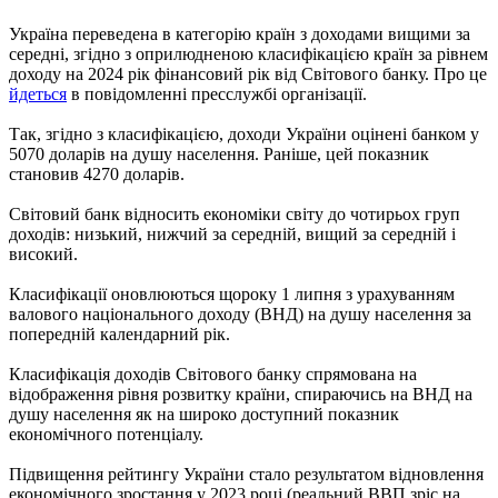
Україна переведена в категорію країн з доходами вищими за
середні, згідно з оприлюдненою класифікацією країн за рівнем
доходу на 2024 рік фінансовий рік від Світового банку. Про це
йдеться
в повідомленні пресслужбі організації.
Так, згідно з класифікацією, доходи України оцінені банком у
5070 доларів на душу населення. Раніше, цей показник
становив 4270 доларів.
Світовий банк відносить економіки світу до чотирьох груп
доходів: низький, нижчий за середній, вищий за середній і
високий.
Класифікації оновлюються щороку 1 липня з урахуванням
валового національного доходу (ВНД) на душу населення за
попередній календарний рік.
Класифікація доходів Світового банку спрямована на
відображення рівня розвитку країни, спираючись на ВНД на
душу населення як на широко доступний показник
економічного потенціалу.
Підвищення рейтингу України стало результатом відновлення
економічного зростання у 2023 році (реальний ВВП зріс на