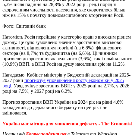
5,3% після падіння на 28,8% у 2022 році - ред.) поряд зі
скороченням чисельності населення, яке скоротилося більш
ніж на 15% з початку повномасштабного вторгнення Росії.
Фото: Світовий банк
Натомість Росія перейшла у категорію країн з високим рівнем
доходу. Це було зумовлено ​​значним зростанням військової
активності, відновленням торгівлі (на 6,8%), фінансового
сектора (на 8,7%) та будівництва (на 6,6%). Ці чинники
призвели до зростання як реального (3,6%), так і номінального
(10,9%) ВВП, а ВНД Росії на душу населення зріс на 11,2%.
Нагадаємо, Кабінет міністрів у Бюджетній декларації на 2025-
2027 роки
прогнозує уповільнення росту економіки у 2025
році
. Уряд очікує зростання ВВП: у 2025 році на 2,7%, у 2026
році на 7,5%, у 2027 році на 6,2%.
Прогноз зростання ВВП України на 2024 рік на рівні 4,6%
закладений до державного бюджету на цей рік і не
змінювався.
Україна має місяць для уникнення дефолту - The Economist
Новини від
Корреспондент.net
в Telegram та WhatsApp.