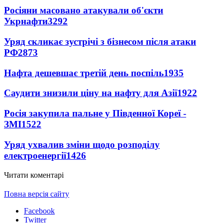
Росіяни масовано атакували об'єкти
Укрнафти
3292
Уряд скликає зустрічі з бізнесом після атаки
РФ
2873
Нафта дешевшає третій день поспіль
1935
Саудити знизили ціну на нафту для Азії
1922
Росія закупила пальне у Південної Кореї -
ЗМІ
1522
Уряд ухвалив зміни щодо розподілу
електроенергії
1426
Читати коментарі
Повна версія сайту
Facebook
Twitter