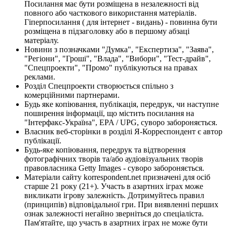
Посилання має бути розміщена в незалежності від
повного або часткового використання матеріалів.
Гіперпосилання ( для інтернет - видань) - повинна бути
розміщена в підзаголовку або в першому абзаці
матеріалу.
Новини з позначками "Думка", "Експертиза", "Заява",
"Регіони", "Гроші", "Влада", "Вибори", "Тест-драйв",
"Спецпроекти", "Промо" публікуються на правах
реклами.
Розділ Спецпроекти створюється спільно з
комерційними партнерами.
Будь яке копіювання, публікація, передрук, чи наступне
поширення інформації, що містить посилання на
"Інтерфакс-Україна", EPA / UPG, суворо забороняється.
Власник веб-сторінки в розділі Я-Корреспондент є автор
публікації.
Будь-яке копіювання, передрук та відтворення
фотографічних творів та/або аудіовізуальних творів
правовласника Getty Images - суворо забороняється.
Матеріали сайту korrespondent.net призначені для осіб
старше 21 року (21+). Участь в азартних іграх може
викликати ігрову залежність. Дотримуйтесь правил
(принципів) відповідальної гри. При виявленні перших
ознак залежності негайно зверніться до спеціаліста.
Пам'ятайте, що участь в азартних іграх не може бути