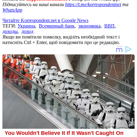
Підписуйтесь на наші канали
https://t.me/korrespondentnet
та
WhatsApp
Читайте Korrespondent.net в Google News
ТЕГИ:
Украина
,
Всемирный банк
,
экономика
,
ВВП
,
доходы
,
доход
Якщо ви помітили помилку, виділіть необхідний текст і
натисніть Ctrl + Enter, щоб повідомити про це редакцію.