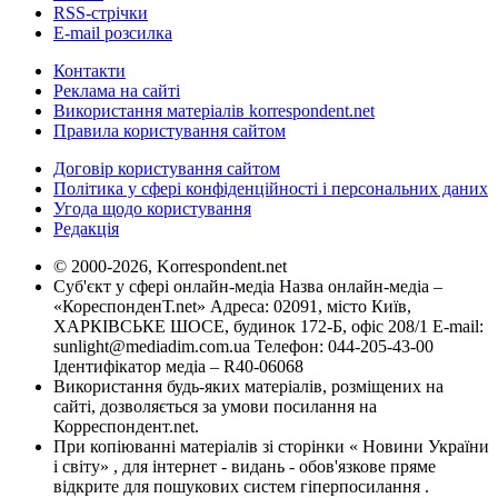
RSS-стрічки
E-mail розсилка
Контакти
Реклама на сайті
Використання матеріалів korrespondent.net
Правила користування сайтом
Договір користування сайтом
Політика у сфері конфіденційності і персональних даних
Угода щодо користування
Редакція
© 2000-2026, Korrespondent.net
Суб'єкт у сфері онлайн-медіа Назва онлайн-медіа –
«КореспонденТ.net» Адреса: 02091, місто Київ,
ХАРКІВСЬКЕ ШОСЕ, будинок 172-Б, офіс 208/1 E-mail:
sunlight@mediadim.com.ua
Телефон: 044-205-43-00
Ідентифікатор медіа – R40-06068
Використання будь-яких матеріалів, розміщених на
сайті, дозволяється за умови посилання на
Корреспондент.net.
При копіюванні матеріалів зі сторінки « Новини України
і світу» , для інтернет - видань - обов'язкове пряме
відкрите для пошукових систем гіперпосилання .