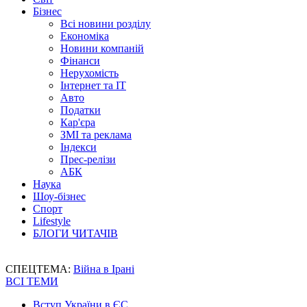
Бізнес
Всі новини розділу
Економіка
Новини компаній
Фінанси
Нерухомість
Інтернет та IT
Авто
Податки
Кар'єра
ЗМІ та реклама
Індекси
Прес-релізи
АБК
Наука
Шоу-бізнес
Спорт
Lifestyle
БЛОГИ ЧИТАЧІВ
СПЕЦТЕМА:
Війна в Ірані
ВСІ ТЕМИ
Вступ України в ЄС