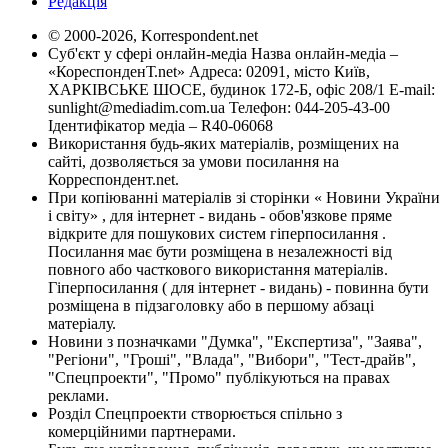
Редакція
© 2000-2026, Korrespondent.net
Суб'єкт у сфері онлайн-медіа Назва онлайн-медіа –
«КореспонденТ.net» Адреса: 02091, місто Київ,
ХАРКІВСЬКЕ ШОСЕ, будинок 172-Б, офіс 208/1 E-mail:
sunlight@mediadim.com.ua
Телефон: 044-205-43-00
Ідентифікатор медіа – R40-06068
Використання будь-яких матеріалів, розміщених на
сайті, дозволяється за умови посилання на
Корреспондент.net.
При копіюванні матеріалів зі сторінки « Новини України
і світу» , для інтернет - видань - обов'язкове пряме
відкрите для пошукових систем гіперпосилання .
Посилання має бути розміщена в незалежності від
повного або часткового використання матеріалів.
Гіперпосилання ( для інтернет - видань) - повинна бути
розміщена в підзаголовку або в першому абзаці
матеріалу.
Новини з позначками "Думка", "Експертиза", "Заява",
"Регіони", "Гроші", "Влада", "Вибори", "Тест-драйв",
"Спецпроекти", "Промо" публікуються на правах
реклами.
Розділ Спецпроекти створюється спільно з
комерційними партнерами.