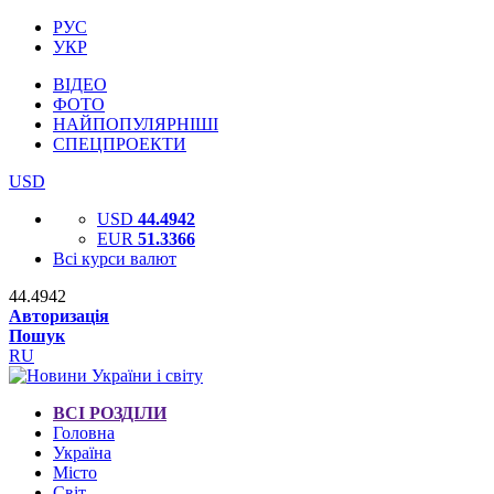
РУС
УКР
ВІДЕО
ФОТО
НАЙПОПУЛЯРНІШІ
СПЕЦПРОЕКТИ
USD
USD
44.4942
EUR
51.3366
Всі курси валют
44.4942
Авторизація
Пошук
RU
ВСІ РОЗДІЛИ
Головна
Україна
Місто
Світ