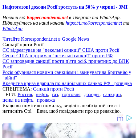
Нафтогазові доходи Росії зростуть на 50% у червні - ЗМІ
Новини від
Корреспондент.net
в Telegram та WhatsApp.
Підписуйтесь на наші канали
https://t.me/korrespondentnet
та
WhatsApp
Читайте Korrespondent.net в Google News
Санкції проти Росії
ЄС відреагував на "пекельні санкції" США проти Росії
Сенат США підтримав "пекельні санкції" проти РФ
ЄС запровадив санкції проти п'яти осіб, причетних до ВПК
Росії
Росія обурилася новими санкціями і звинуватила Британію у
"війні"
Кредитна криза вдарила по найбільших банках РФ - розвідка
СПЕЦТЕМА:
Санкції проти Росії
ТЕГИ:
Россия
,
нефть
,
газ
,
торговля
,
доходы
,
санкции
,
цены на нефть
,
продажа
Якщо ви помітили помилку, виділіть необхідний текст і
натисніть Ctrl + Enter, щоб повідомити про це редакцію.