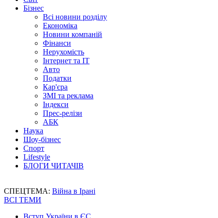
Бізнес
Всі новини розділу
Економіка
Новини компаній
Фінанси
Нерухомість
Інтернет та IT
Авто
Податки
Кар'єра
ЗМІ та реклама
Індекси
Прес-релізи
АБК
Наука
Шоу-бізнес
Спорт
Lifestyle
БЛОГИ ЧИТАЧІВ
СПЕЦТЕМА:
Війна в Ірані
ВСІ ТЕМИ
Вступ України в ЄС