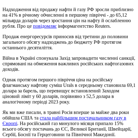
Надходження від продажу нафти й газу РФ зросли приблизно
на 41% в річному обчисленні в першому півріччі - до 65,12
мільярда доларів через зростання цін на нафту й ослабленню
рубля. Про це
повідомляє
інформагентство Reuters.
Продаж енергоресурсів приносив від третини до половини
загального обсягу надходжень до бюджету РФ протягом
останнього десятиліття.
Війна в Україні спонукала Захід запровадити численні санкції,
спрямовані на обмеження важливих російських нафтогазових
доходів.
Однак протягом першого півріччя ціна на російську
флагманську нафтову суміш Urals в середньому становила 69,1
долара за барель, що перевищує встановлений Заходом
ціновий ліміт у 60 доларів, порівняно з 52,5 долара в
аналогічному періоді 2023 року.
Як ми вже писали, в травні Росія вперше за майже два роки
обійшла США та
стала найбільшим постачальником газу в
Європі
. На російський газ минулого місяця припало 15%
всього обсягу постачань до ЄС, Великої Британії, Швейцарії,
Сербії, Боснії та Герцеговини та Північної Македонії.