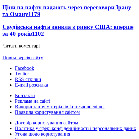
Ціни на нафту падають через переговори Ірану
та Оману
1179
Саудівська нафта зникла з ринку США: вперше
за 40 років
1102
Читати коментарі
Повна версія сайту
Facebook
Twitter
RSS-стрічки
E-mail розсилка
Контакти
Реклама на сайті
Використання матеріалів korrespondent.net
Правила користування сайтом
Договір користування сайтом
Політика у сфері конфіденційності і персональних даних
Угода щодо користування