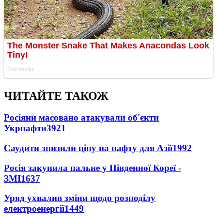
ЧИТАЙТЕ ТАКОЖ
Росіяни масовано атакували об'єкти
Укрнафти
3921
Саудити знизили ціну на нафту для Азії
1992
Росія закупила пальне у Південної Кореї -
ЗМІ
1637
Уряд ухвалив зміни щодо розподілу
електроенергії
1449