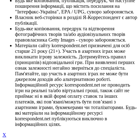
Будь яке копіювання, публікація, передрук, чи наступне
поширення інформації, що містить посилання на
"Інтерфакс-Україна", EPA / UPG, суворо забороняється.
Власник веб-сторінки в розділі Я-Корреспондент є автор
публікації.
Будь-яке копіювання, передрук та відтворення
фотографічних творів та/або аудіовізуальних творів
правовласника Getty Images - суворо забороняється.
Матеріали сайту korrespondent.net призначені для осіб
старше 21 року (21+). Участь в азартних іграх може
викликати ігрову залежність. Дотримуйтесь правил
(принципів) відповідальної гри. При виявленні перших
ознак залежності негайно зверніться до спеціаліста.
Пам'ятайте, що участь в азартних іграх не може бути
джерелом доходів або альтернативою роботі.
Інформаційний ресурс korrespondent.net не проводить
ігри на реальні та/або віртуальні гроші, також сайт не
приймає ні в якій формі оплату ставок та інших
платежів, які пов’язані/можуть бути пов’язані з
азартними іграми, букмекерами чи тоталізаторами. Будь-
які матеріали на інформаційному ресурсі
korrespondent.net публікуються виключно в
інформаційних цілях.
X