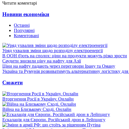
Читати коментарі
Новини економіки
Останні
Популярні
Коментовані
Уряд ухвалив зміни щодо розподілу електроенергії
В ООН б'ють на сполох: ціни на продукти можуть різко зрости
Саудити знизили ціну на нафту для Азії
Ціни на нафту падають через переговори Ірану та Оману
Україна та Румунія розвиватимуть альтернативну логістику для
Сюжети
Вторгнення Росії в Україну. Онлайн
Війна на Близькому Сході. Онлайн
Ескалація для Європи. Російський дрон в Лейпцигу