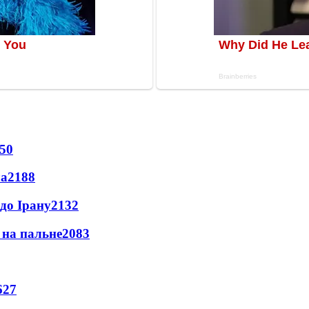
50
ла
2188
до Ірану
2132
и на пальне
2083
627