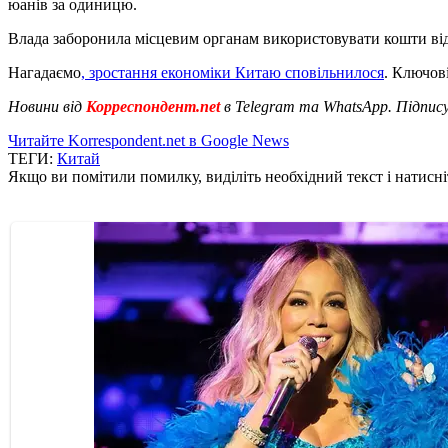
юанів за одиницю.
Влада заборонила місцевим органам використовувати кошти від
Нагадаємо
, зростання економіки Китаю сповільнилося
. Ключов
Новини від
Корреспондент.net
в Telegram та WhatsApp. Підпис
Читайте Korrespondent.net в Google News
ТЕГИ:
Китай
Якщо ви помітили помилку, виділіть необхідний текст і натисніт