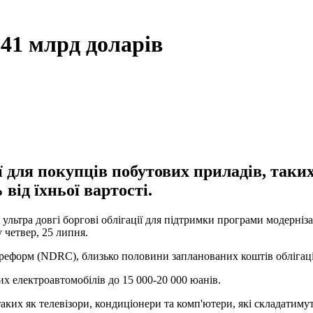
 41 млрд доларів
ї для покупців побутових приладів, таких
ід їхньої вартості.
 в ультра довгі боргові облігації для підтримки програми модерн
 четвер, 25 липня.
та реформ (NDRC), близько половини запланованих коштів обліга
их електроавтомобілів до 15 000-20 000 юанів.
аких як телевізори, кондиціонери та комп'ютери, які складатимут