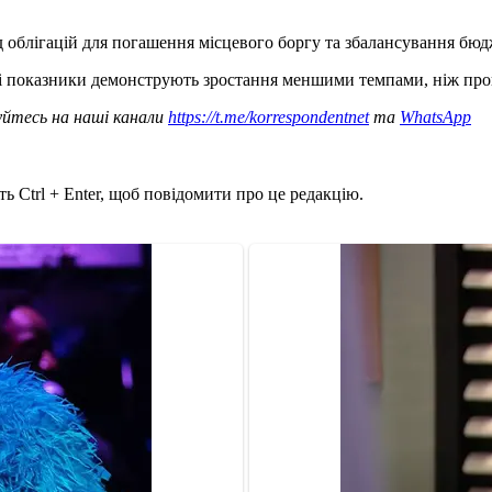
 облігацій для погашення місцевого боргу та збалансування бюд
і показники демонструють зростання меншими темпами, ніж про
уйтесь на наші канали
https://t.me/korrespondentnet
та
WhatsApp
ь Ctrl + Enter, щоб повідомити про це редакцію.