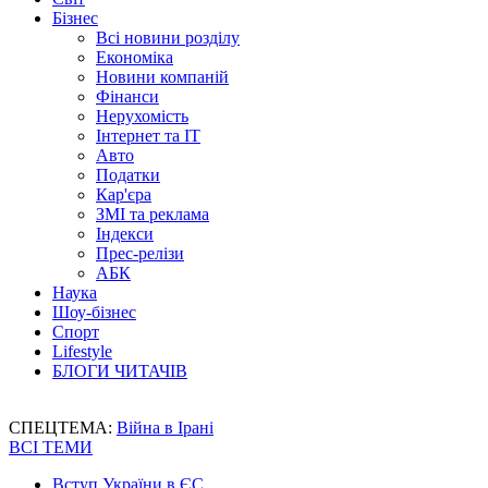
Бізнес
Всі новини розділу
Економіка
Новини компаній
Фінанси
Нерухомість
Інтернет та IT
Авто
Податки
Кар'єра
ЗМІ та реклама
Індекси
Прес-релізи
АБК
Наука
Шоу-бізнес
Спорт
Lifestyle
БЛОГИ ЧИТАЧІВ
СПЕЦТЕМА:
Війна в Ірані
ВСІ ТЕМИ
Вступ України в ЄС