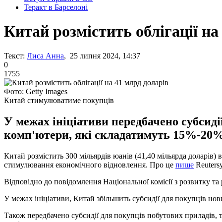
Теракт в Барселоні
Китай розмістить облігації на
Текст:
Лиса Анна
, 25 липня 2024, 14:37
0
1755
Фото: Getty Images
Китай стимулюватиме покупців
У межах ініціативи передбачено субсиді
комп'ютери, які складатимуть 15%-20% в
Китай розмістить 300 мільярдів юанів (41,40 мільярда доларів)
стимулювання економічного відновлення. Про це
пише
Reutersу
Відповідно до повідомлення Національної комісії з розвитку 
У межах ініціативи, Китай збільшить субсидії для покупців нов
Також передбачено субсидії для покупців побутових приладів, т