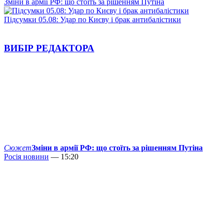
Зміни в армії РФ: що стоїть за рішенням Путіна
Підсумки 05.08: Удар по Києву і брак антибалістики
ВИБІР РЕДАКТОРА
Сюжет
Зміни в армії РФ: що стоїть за рішенням Путіна
Росія новини
— 15:20