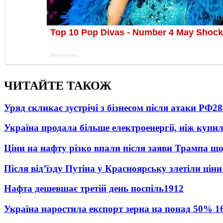
ЧИТАЙТЕ ТАКОЖ
Уряд скликає зустрічі з бізнесом після атаки РФ
28
Україна продала більше електроенергії, ніж купи
Ціни на нафту різко впали після заяви Трампа що
Після від’їзду Путіна у Красноярську злетіли цін
Нафта дешевшає третій день поспіль
1912
Україна наростила експорт зерна на понад 50%
1