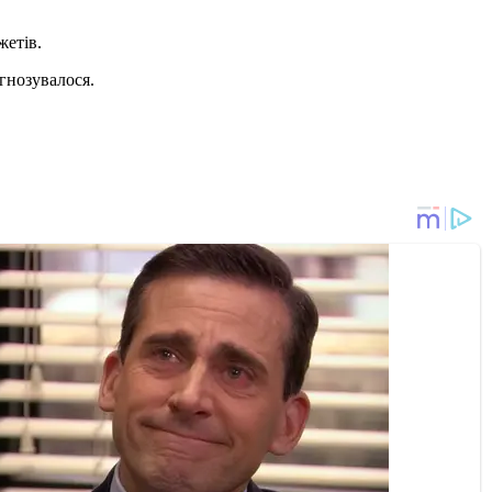
жетів.
гнозувалося.