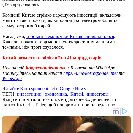
(39 млрд доларів).
Компанії Китаю стрімко нарощують інвестиції, вкладаючи
кошти в такі проєкти, як виробництво електромобілів та
акумуляторних батарей.
Нагадаємо,
зростання економіки Китаю сповільнилося
.
Ключові показники демонструють зростання меншими
темпами, ніж прогнозувалося.
Китай розмістить облігації на 41 млрд доларів
Новини від
Корреспондент.net
в Telegram та WhatsApp.
Підписуйтесь на наші канали
https://t.me/korrespondentnet
та
WhatsApp
Читайте Korrespondent.net в Google News
ТЕГИ:
инвестиции
,
экономика
,
Китай
,
инвесторы
Якщо ви помітили помилку, виділіть необхідний текст і
натисніть Ctrl + Enter, щоб повідомити про це редакцію.