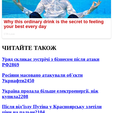
ЧИТАЙТЕ ТАКОЖ
Уряд скликає зустрічі з бізнесом після атаки
РФ
2869
Росіяни масовано атакували об'єкти
Укрнафти
2450
Україна продала більше електроенергії, ніж
купила
2208
Після від’їзду Путіна у Красноярську злетіли
ціни на пальне
2104