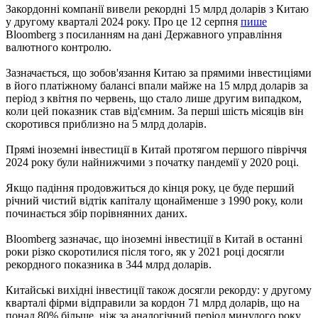
Закордонні компанії вивели рекордні 15 млрд доларів з Китаю
у другому кварталі 2024 року. Про це 12 серпня
пише
Bloomberg з посиланням на дані Державного управління
валютного контролю.
Зазначається, що зобов'язання Китаю за прямими інвестиціями
в його платіжному балансі впали майже на 15 млрд доларів за
період з квітня по червень, що стало лише другим випадком,
коли цей показник став від'ємним. За перші шість місяців він
скоротився приблизно на 5 млрд доларів.
Прямі іноземні інвестиції в Китай протягом першого півріччя
2024 року були найнижчими з початку пандемії у 2020 році.
Якщо падіння продовжиться до кінця року, це буде перший
річний чистий відтік капіталу щонайменше з 1990 року, коли
починається збір порівнянних даних.
Bloomberg зазначає, що іноземні інвестиції в Китай в останні
роки різко скоротилися після того, як у 2021 році досягли
рекордного показника в 344 млрд доларів.
Китайські вихідні інвестиції також досягли рекорду: у другому
кварталі фірми відправили за кордон 71 млрд доларів, що на
понад 80% більше, ніж за аналогічний період минулого року