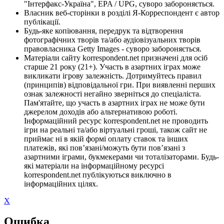
"Інтерфакс-Україна", EPA / UPG, суворо забороняється.
Власник веб-сторінки в розділі Я-Корреспондент є автор
публікації.
Будь-яке копіювання, передрук та відтворення
фотографічних творів та/або аудіовізуальних творів
правовласника Getty Images - суворо забороняється.
Матеріали сайту korrespondent.net призначені для осіб
старше 21 року (21+). Участь в азартних іграх може
викликати ігрову залежність. Дотримуйтесь правил
(принципів) відповідальної гри. При виявленні перших
ознак залежності негайно зверніться до спеціаліста.
Пам'ятайте, що участь в азартних іграх не може бути
джерелом доходів або альтернативою роботі.
Інформаційний ресурс korrespondent.net не проводить
ігри на реальні та/або віртуальні гроші, також сайт не
приймає ні в якій формі оплату ставок та інших
платежів, які пов’язані/можуть бути пов’язані з
азартними іграми, букмекерами чи тоталізаторами. Будь-
які матеріали на інформаційному ресурсі
korrespondent.net публікуються виключно в
інформаційних цілях.
X
Ошибка