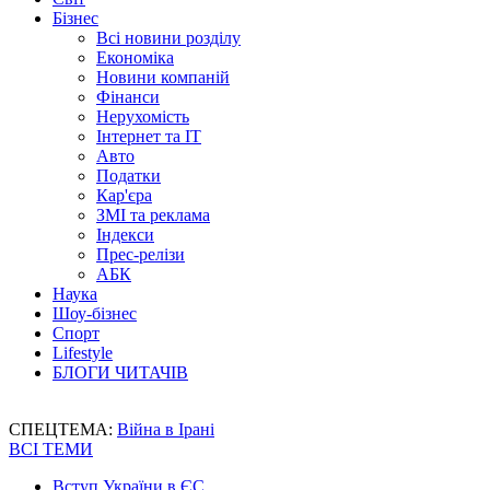
Бізнес
Всі новини розділу
Економіка
Новини компаній
Фінанси
Нерухомість
Інтернет та IT
Авто
Податки
Кар'єра
ЗМІ та реклама
Індекси
Прес-релізи
АБК
Наука
Шоу-бізнес
Спорт
Lifestyle
БЛОГИ ЧИТАЧІВ
СПЕЦТЕМА:
Війна в Ірані
ВСІ ТЕМИ
Вступ України в ЄС