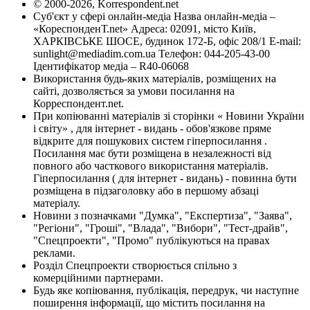
© 2000-2026, Korrespondent.net
Суб'єкт у сфері онлайн-медіа Назва онлайн-медіа –
«КореспонденТ.net» Адреса: 02091, місто Київ,
ХАРКІВСЬКЕ ШОСЕ, будинок 172-Б, офіс 208/1 E-mail:
sunlight@mediadim.com.ua
Телефон: 044-205-43-00
Ідентифікатор медіа – R40-06068
Використання будь-яких матеріалів, розміщених на
сайті, дозволяється за умови посилання на
Корреспондент.net.
При копіюванні матеріалів зі сторінки « Новини України
і світу» , для інтернет - видань - обов'язкове пряме
відкрите для пошукових систем гіперпосилання .
Посилання має бути розміщена в незалежності від
повного або часткового використання матеріалів.
Гіперпосилання ( для інтернет - видань) - повинна бути
розміщена в підзаголовку або в першому абзаці
матеріалу.
Новини з позначками "Думка", "Експертиза", "Заява",
"Регіони", "Гроші", "Влада", "Вибори", "Тест-драйв",
"Спецпроекти", "Промо" публікуються на правах
реклами.
Розділ Спецпроекти створюється спільно з
комерційними партнерами.
Будь яке копіювання, публікація, передрук, чи наступне
поширення інформації, що містить посилання на