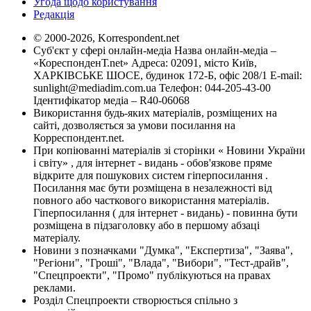
Угода щодо користування
Редакція
© 2000-2026, Korrespondent.net
Суб'єкт у сфері онлайн-медіа Назва онлайн-медіа –
«КореспонденТ.net» Адреса: 02091, місто Київ,
ХАРКІВСЬКЕ ШОСЕ, будинок 172-Б, офіс 208/1 E-mail:
sunlight@mediadim.com.ua
Телефон: 044-205-43-00
Ідентифікатор медіа – R40-06068
Використання будь-яких матеріалів, розміщених на
сайті, дозволяється за умови посилання на
Корреспондент.net.
При копіюванні матеріалів зі сторінки « Новини України
і світу» , для інтернет - видань - обов'язкове пряме
відкрите для пошукових систем гіперпосилання .
Посилання має бути розміщена в незалежності від
повного або часткового використання матеріалів.
Гіперпосилання ( для інтернет - видань) - повинна бути
розміщена в підзаголовку або в першому абзаці
матеріалу.
Новини з позначками "Думка", "Експертиза", "Заява",
"Регіони", "Гроші", "Влада", "Вибори", "Тест-драйв",
"Спецпроекти", "Промо" публікуються на правах
реклами.
Розділ Спецпроекти створюється спільно з