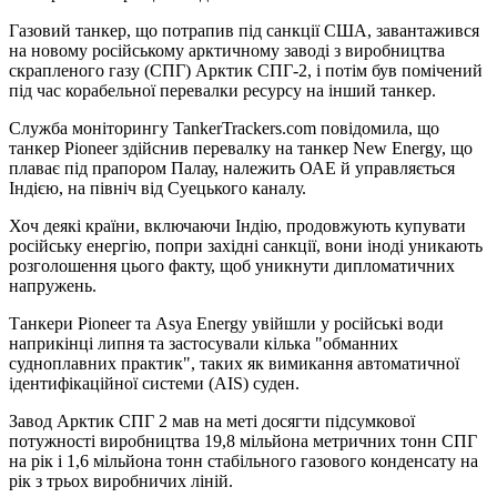
Газовий танкер, що потрапив під санкції США, завантажився
на новому російському арктичному заводі з виробництва
скрапленого газу (СПГ) Арктик СПГ-2, і потім був помічений
під час корабельної перевалки ресурсу на інший танкер.
Служба моніторингу TankerTrackers.com повідомила, що
танкер Pioneer здійснив перевалку на танкер New Energy, що
плаває під прапором Палау, належить ОАЕ й управляється
Індією, на північ від Суецького каналу.
Хоч деякі країни, включаючи Індію, продовжують купувати
російську енергію, попри західні санкції, вони іноді уникають
розголошення цього факту, щоб уникнути дипломатичних
напружень.
Танкери Pioneer та Asya Energy увійшли у російські води
наприкінці липня та застосували кілька "обманних
судноплавних практик", таких як вимикання автоматичної
ідентифікаційної системи (AIS) суден.
Завод Арктик СПГ 2 мав на меті досягти підсумкової
потужності виробництва 19,8 мільйона метричних тонн СПГ
на рік і 1,6 мільйона тонн стабільного газового конденсату на
рік з трьох виробничих ліній.