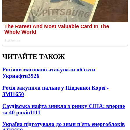
ЧИТАЙТЕ ТАКОЖ
Росіяни масовано атакували об'єкти
Укрнафти
3926
Росія закупила пальне у Південної Кореї -
ЗМІ
1650
Саудівська нафта зникла з ринку США: вперше
за 40 років
1111
Україна підготувала до зими п'ять енергоблоків