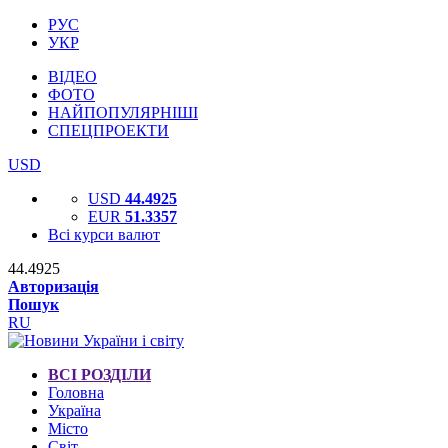
РУС
УКР
ВІДЕО
ФОТО
НАЙПОПУЛЯРНІШІ
СПЕЦПРОЕКТИ
USD
USD
44.4925
EUR
51.3357
Всі курси валют
44.4925
Авторизація
Пошук
RU
ВСІ РОЗДІЛИ
Головна
Україна
Місто
Світ