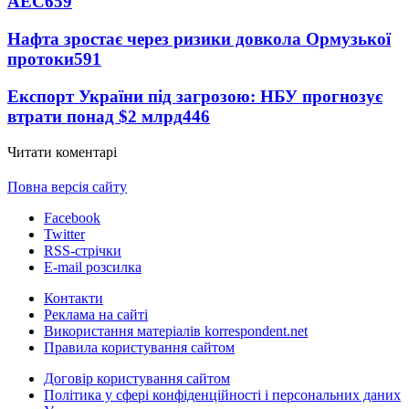
АЕС
659
Нафта зростає через ризики довкола Ормузької
протоки
591
Експорт України під загрозою: НБУ прогнозує
втрати понад $2 млрд
446
Читати коментарі
Повна версія сайту
Facebook
Twitter
RSS-стрічки
E-mail розсилка
Контакти
Реклама на сайті
Використання матеріалів korrespondent.net
Правила користування сайтом
Договір користування сайтом
Політика у сфері конфіденційності і персональних даних