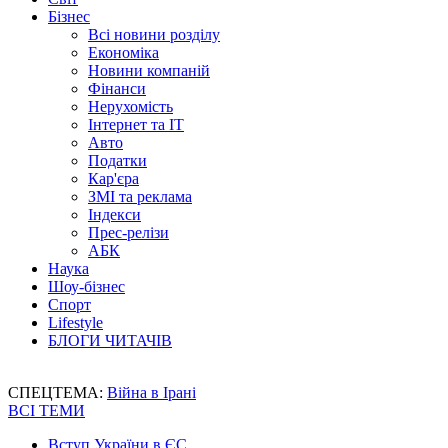
Бізнес
Всі новини розділу
Економіка
Новини компаній
Фінанси
Нерухомість
Інтернет та IT
Авто
Податки
Кар'єра
ЗМІ та реклама
Індекси
Прес-релізи
АБК
Наука
Шоу-бізнес
Спорт
Lifestyle
БЛОГИ ЧИТАЧІВ
СПЕЦТЕМА:
Війна в Ірані
ВСІ ТЕМИ
Вступ України в ЄС