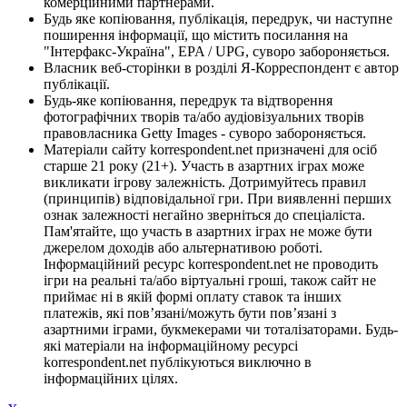
комерційними партнерами.
Будь яке копіювання, публікація, передрук, чи наступне
поширення інформації, що містить посилання на
"Інтерфакс-Україна", EPA / UPG, суворо забороняється.
Власник веб-сторінки в розділі Я-Корреспондент є автор
публікації.
Будь-яке копіювання, передрук та відтворення
фотографічних творів та/або аудіовізуальних творів
правовласника Getty Images - суворо забороняється.
Матеріали сайту korrespondent.net призначені для осіб
старше 21 року (21+). Участь в азартних іграх може
викликати ігрову залежність. Дотримуйтесь правил
(принципів) відповідальної гри. При виявленні перших
ознак залежності негайно зверніться до спеціаліста.
Пам'ятайте, що участь в азартних іграх не може бути
джерелом доходів або альтернативою роботі.
Інформаційний ресурс korrespondent.net не проводить
ігри на реальні та/або віртуальні гроші, також сайт не
приймає ні в якій формі оплату ставок та інших
платежів, які пов’язані/можуть бути пов’язані з
азартними іграми, букмекерами чи тоталізаторами. Будь-
які матеріали на інформаційному ресурсі
korrespondent.net публікуються виключно в
інформаційних цілях.