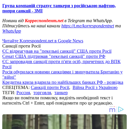
Група компаній страхує танкери з російською нафтою,
попри санкції - ЗМІ
Новини від
Корреспондент.net
в Telegram та WhatsApp.
Підписуйтесь на наші канали
https://t.me/korrespondentnet
та
WhatsApp
Читайте Korrespondent.net в Google News
Санкції проти Росії
ЄС відреагував на "пекельні санкції" США проти Росії
Сенат США підтримав "пекельні санкції" проти РФ
ЄС запровадив санкції проти п'яти осіб, причетних до ВПК
Росії
Росія обурилася новими санкціями і звинуватила Британію у
"війні"
Кредитна криза вдарила по найбільших банках РФ - розвідка
СПЕЦТЕМА:
Санкції проти Росії
,
Війна Росії з Україною
ТЕГИ:
Россия
,
торговля
,
танкер
Якщо ви помітили помилку, виділіть необхідний текст і
натисніть Ctrl + Enter, щоб повідомити про це редакцію.