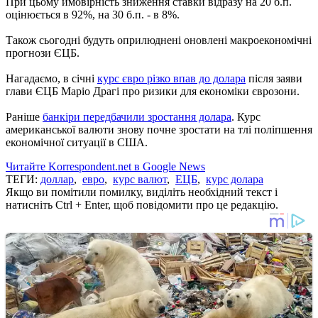
При цьому ймовірність зниження ставки відразу на 20 б.п.
оцінюється в 92%, на 30 б.п. - в 8%.
Також сьогодні будуть оприлюднені оновлені макроекономічні
прогнози ЄЦБ.
Нагадаємо, в січні
курс євро різко впав до долара
після заяви
глави ЄЦБ Маріо Драгі про ризики для економіки єврозони.
Раніше
банкіри передбачили зростання долара
. Курс
американської валюти знову почне зростати на тлі поліпшення
економічної ситуації в США.
Читайте Korrespondent.net в Google News
ТЕГИ:
доллар
,
евро
,
курс валют
,
ЕЦБ
,
курс долара
Якщо ви помітили помилку, виділіть необхідний текст і
натисніть Ctrl + Enter, щоб повідомити про це редакцію.