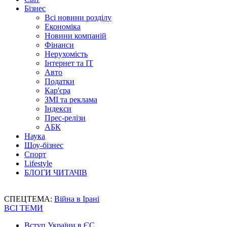
Бізнес
Всі новини розділу
Економіка
Новини компаній
Фінанси
Нерухомість
Інтернет та IT
Авто
Податки
Кар'єра
ЗМІ та реклама
Індекси
Прес-релізи
АБК
Наука
Шоу-бізнес
Спорт
Lifestyle
БЛОГИ ЧИТАЧІВ
СПЕЦТЕМА:
Війна в Ірані
ВСІ ТЕМИ
Вступ України в ЄС