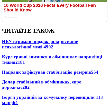
ЧИТАЙТЕ ТАКОЖ
НБУ втримав продаж доларів вище
психологічної межі
4902
Курс гривні знизився в обмінниках наприкінці
тижня
2181
Нацбанк зафіксував стабілізацію резервів
564
Долар стабільний в обмінниках, євро
дорожчає
202
Борги українців за комуналку перевищили 113
млрд
64