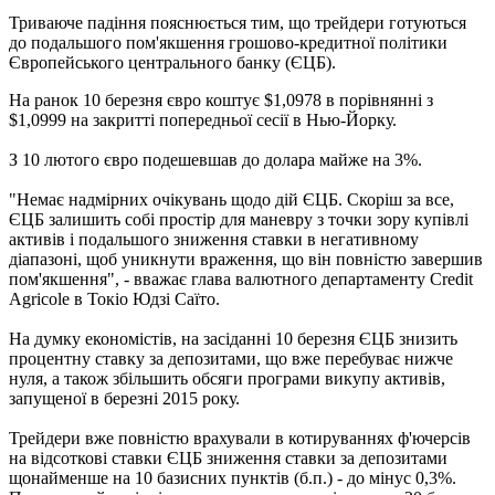
Триваюче падіння пояснюється тим, що трейдери готуються
до подальшого пом'якшення грошово-кредитної політики
Європейського центрального банку (ЄЦБ).
На ранок 10 березня євро коштує $1,0978 в порівнянні з
$1,0999 на закритті попередньої сесії в Нью-Йорку.
З 10 лютого євро подешевшав до долара майже на 3%.
"Немає надмірних очікувань щодо дій ЄЦБ. Скоріш за все,
ЄЦБ залишить собі простір для маневру з точки зору купівлі
активів і подальшого зниження ставки в негативному
діапазоні, щоб уникнути враження, що він повністю завершив
пом'якшення", - вважає глава валютного департаменту Credit
Agricole в Токіо Юдзі Саїто.
На думку економістів, на засіданні 10 березня ЄЦБ знизить
процентну ставку за депозитами, що вже перебуває нижче
нуля, а також збільшить обсяги програми викупу активів,
запущеної в березні 2015 року.
Трейдери вже повністю врахували в котируваннях ф'ючерсів
на відсоткові ставки ЄЦБ зниження ставки за депозитами
щонайменше на 10 базисних пунктів (б.п.) - до мінус 0,3%.