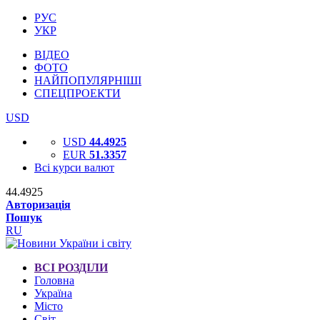
РУС
УКР
ВІДЕО
ФОТО
НАЙПОПУЛЯРНІШІ
СПЕЦПРОЕКТИ
USD
USD
44.4925
EUR
51.3357
Всі курси валют
44.4925
Авторизація
Пошук
RU
ВСІ РОЗДІЛИ
Головна
Україна
Місто
Світ