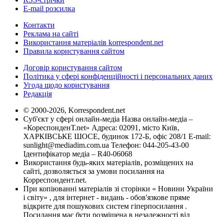
E-mail розсилка
Контакти
Реклама на сайті
Використання матеріалів korrespondent.net
Правила користування сайтом
Договір користування сайтом
Політика у сфері конфіденційності і персональних даних
Угода щодо користування
Редакція
© 2000-2026, Korrespondent.net
Суб'єкт у сфері онлайн-медіа Назва онлайн-медіа –
«КореспонденТ.net» Адреса: 02091, місто Київ,
ХАРКІВСЬКЕ ШОСЕ, будинок 172-Б, офіс 208/1 E-mail:
sunlight@mediadim.com.ua
Телефон: 044-205-43-00
Ідентифікатор медіа – R40-06068
Використання будь-яких матеріалів, розміщених на
сайті, дозволяється за умови посилання на
Корреспондент.net.
При копіюванні матеріалів зі сторінки « Новини України
і світу» , для інтернет - видань - обов'язкове пряме
відкрите для пошукових систем гіперпосилання .
Посилання має бути розміщена в незалежності від