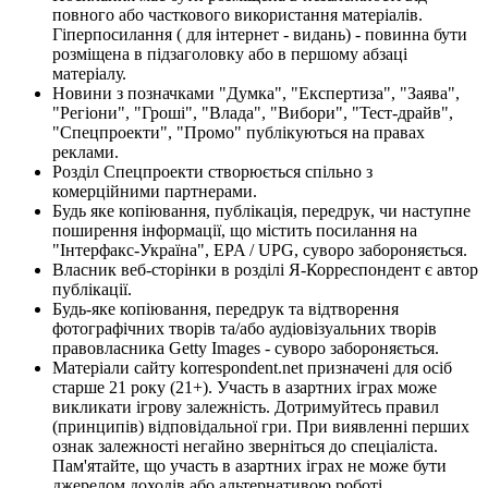
повного або часткового використання матеріалів.
Гіперпосилання ( для інтернет - видань) - повинна бути
розміщена в підзаголовку або в першому абзаці
матеріалу.
Новини з позначками "Думка", "Експертиза", "Заява",
"Регіони", "Гроші", "Влада", "Вибори", "Тест-драйв",
"Спецпроекти", "Промо" публікуються на правах
реклами.
Розділ Спецпроекти створюється спільно з
комерційними партнерами.
Будь яке копіювання, публікація, передрук, чи наступне
поширення інформації, що містить посилання на
"Інтерфакс-Україна", EPA / UPG, суворо забороняється.
Власник веб-сторінки в розділі Я-Корреспондент є автор
публікації.
Будь-яке копіювання, передрук та відтворення
фотографічних творів та/або аудіовізуальних творів
правовласника Getty Images - суворо забороняється.
Матеріали сайту korrespondent.net призначені для осіб
старше 21 року (21+). Участь в азартних іграх може
викликати ігрову залежність. Дотримуйтесь правил
(принципів) відповідальної гри. При виявленні перших
ознак залежності негайно зверніться до спеціаліста.
Пам'ятайте, що участь в азартних іграх не може бути
джерелом доходів або альтернативою роботі.