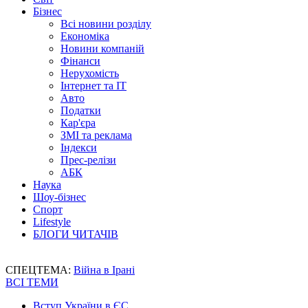
Бізнес
Всі новини розділу
Економіка
Новини компаній
Фінанси
Нерухомість
Інтернет та IT
Авто
Податки
Кар'єра
ЗМІ та реклама
Індекси
Прес-релізи
АБК
Наука
Шоу-бізнес
Спорт
Lifestyle
БЛОГИ ЧИТАЧІВ
СПЕЦТЕМА:
Війна в Ірані
ВСІ ТЕМИ
Вступ України в ЄС