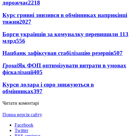
дорожчає
2218
Курс гривні знизився в обмінниках наприкінці
тижня
2027
Борги українців за комуналку перевищили 113
млрд
556
Нацбанк зафіксував стабілізацію резервів
507
Гроші
Як ФОП оптимізувати витрати в умовах
фіскалізації
405
Курси долара і євро знижуються в
обмінниках
397
Читати коментарі
Повна версія сайту
Facebook
Twitter
RSS-стрічки