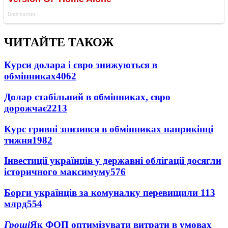
ЧИТАЙТЕ ТАКОЖ
Курси долара і євро знижуються в
обмінниках
4062
Долар стабільний в обмінниках, євро
дорожчає
2213
Курс гривні знизився в обмінниках наприкінці
тижня
1982
Інвестиції українців у державні облігації досягли
історичного максимуму
576
Борги українців за комуналку перевищили 113
млрд
554
Гроші
Як ФОП оптимізувати витрати в умовах