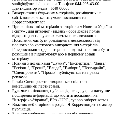
sunlight@mediadim.com.ua
Телефон: 044-205-43-00
Ідентифікатор медіа – R40-06068
Використання будь-яких матеріалів, розміщених на
сайті, дозволяється за умови посилання на
Корреспондент.net.
При копіюванні матеріалів зі сторінки « Новини України
і світу» , для інтернет - видань - обов'язкове пряме
відкрите для пошукових систем гіперпосилання .
Посилання має бути розміщена в незалежності від
повного або часткового використання матеріалів.
Гіперпосилання ( для інтернет - видань) - повинна бути
розміщена в підзаголовку або в першому абзаці
матеріалу.
Новини з позначками "Думка", "Експертиза", "Заява",
"Регіони", "Гроші", "Влада", "Вибори", "Тест-драйв",
"Спецпроекти", "Промо" публікуються на правах
реклами.
Розділ Спецпроекти створюється спільно з
комерційними партнерами.
Будь яке копіювання, публікація, передрук, чи наступне
поширення інформації, що містить посилання на
"Інтерфакс-Україна", EPA / UPG, суворо забороняється.
Власник веб-сторінки в розділі Я-Корреспондент є автор
публікації.
Будь-яке копіювання, передрук та відтворення