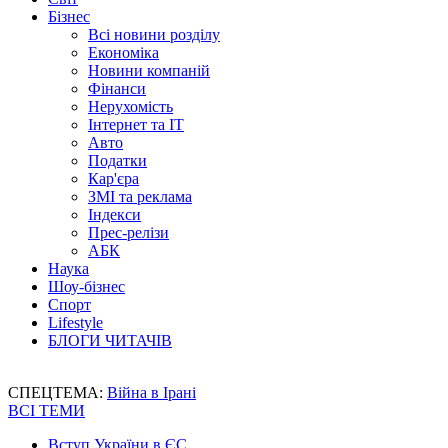
Бізнес
Всі новини розділу
Економіка
Новини компаній
Фінанси
Нерухомість
Інтернет та IT
Авто
Податки
Кар'єра
ЗМІ та реклама
Індекси
Прес-релізи
АБК
Наука
Шоу-бізнес
Спорт
Lifestyle
БЛОГИ ЧИТАЧІВ
СПЕЦТЕМА:
Війна в Ірані
ВСІ ТЕМИ
Вступ України в ЄС