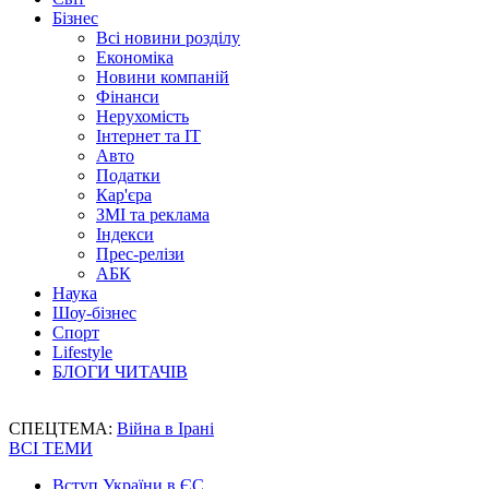
Бізнес
Всі новини розділу
Економіка
Новини компаній
Фінанси
Нерухомість
Інтернет та IT
Авто
Податки
Кар'єра
ЗМІ та реклама
Індекси
Прес-релізи
АБК
Наука
Шоу-бізнес
Спорт
Lifestyle
БЛОГИ ЧИТАЧІВ
СПЕЦТЕМА:
Війна в Ірані
ВСІ ТЕМИ
Вступ України в ЄС