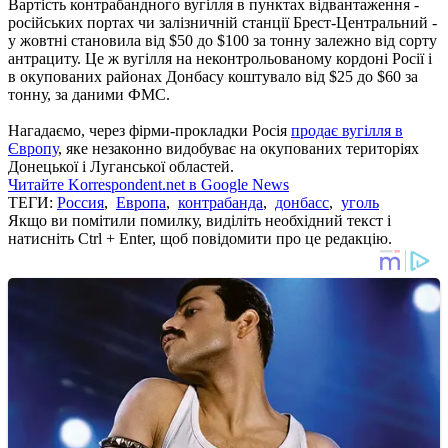
Вартість контрабандного вугілля в пунктах відвантаження -
російських портах чи залізничній станції Брест-Центральний -
у жовтні становила від $50 до $100 за тонну залежно від сорту
антрациту. Це ж вугілля на неконтрольованому кордоні Росії і
в окупованих районах Донбасу коштувало від $25 до $60 за
тонну, за даними ФМС.
Нагадаємо, через фірми-прокладки Росія
продає вугілля в
Європу
, яке незаконно видобуває на окупованих територіях
Донецької і Луганської областей.
Читайте Korrespondent.net в Google News
ТЕГИ:
Россия
,
Европа
,
контрабанда
,
донбасс
,
уголь
Якщо ви помітили помилку, виділіть необхідний текст і
натисніть Ctrl + Enter, щоб повідомити про це редакцію.