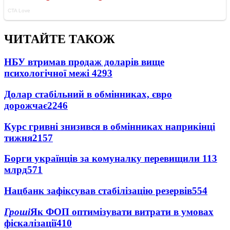
ЧИТАЙТЕ ТАКОЖ
НБУ втримав продаж доларів вище
психологічної межі
4293
Долар стабільний в обмінниках, євро
дорожчає
2246
Курс гривні знизився в обмінниках наприкінці
тижня
2157
Борги українців за комуналку перевищили 113
млрд
571
Нацбанк зафіксував стабілізацію резервів
554
Гроші
Як ФОП оптимізувати витрати в умовах
фіскалізації
410