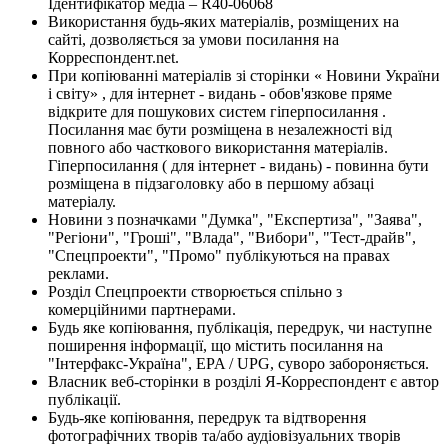
Ідентифікатор медіа – R40-06068
Використання будь-яких матеріалів, розміщених на
сайті, дозволяється за умови посилання на
Корреспондент.net.
При копіюванні матеріалів зі сторінки « Новини України
і світу» , для інтернет - видань - обов'язкове пряме
відкрите для пошукових систем гіперпосилання .
Посилання має бути розміщена в незалежності від
повного або часткового використання матеріалів.
Гіперпосилання ( для інтернет - видань) - повинна бути
розміщена в підзаголовку або в першому абзаці
матеріалу.
Новини з позначками "Думка", "Експертиза", "Заява",
"Регіони", "Гроші", "Влада", "Вибори", "Тест-драйв",
"Спецпроекти", "Промо" публікуються на правах
реклами.
Розділ Спецпроекти створюється спільно з
комерційними партнерами.
Будь яке копіювання, публікація, передрук, чи наступне
поширення інформації, що містить посилання на
"Інтерфакс-Україна", EPA / UPG, суворо забороняється.
Власник веб-сторінки в розділі Я-Корреспондент є автор
публікації.
Будь-яке копіювання, передрук та відтворення
фотографічних творів та/або аудіовізуальних творів