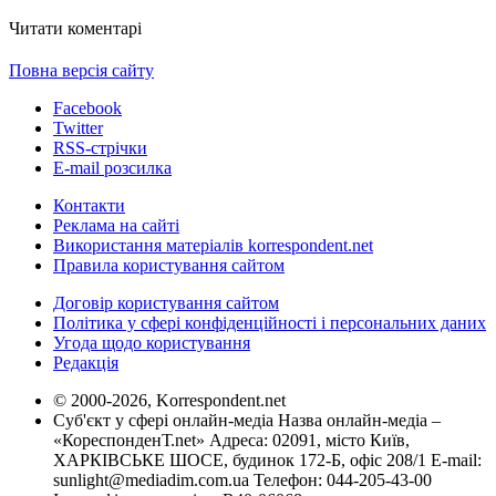
Читати коментарі
Повна версія сайту
Facebook
Twitter
RSS-стрічки
E-mail розсилка
Контакти
Реклама на сайті
Використання матеріалів korrespondent.net
Правила користування сайтом
Договір користування сайтом
Політика у сфері конфіденційності і персональних даних
Угода щодо користування
Редакція
© 2000-2026, Korrespondent.net
Суб'єкт у сфері онлайн-медіа Назва онлайн-медіа –
«КореспонденТ.net» Адреса: 02091, місто Київ,
ХАРКІВСЬКЕ ШОСЕ, будинок 172-Б, офіс 208/1 E-mail:
sunlight@mediadim.com.ua
Телефон: 044-205-43-00