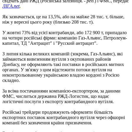
свідчать дані РЖД (Російська залізниця. -
ред.
) і ФМС, передає
ЛIГA.net
.
Як зазначається, це на 13,5%, або на майже 28 тис. т, більше,
ніж у вересні цього року (близько 208 тис. т).
У жовтні 73% від усієї контрабанди, або 172 900 т, припадало
на чотири російські фірми: компанію Газ-Альянс, Петролеум-
капитал, ТД "Антрацит" і "Русский антрацит".
З липня кілька великих компаній (зокрема, Газ-Альянс), які
займаються вивезенням вугілля з окупованих районів
Донбасу, не оформляють такі поставки в російських митних
органах. У зв'язку з цим відстежити потоки вугілля на
неконтрольованому українською владою кордоні з Росією
складно.
За всіма постачаннями компанією-експортером, за даними
ФМС, числиться державна РЖД-Логистик, що надає
логістичні послуги з експорту контрабандного вугілля.
Російські трейдери продовжують оформляти більшість
експортних поставок контрабандного вугілля через офшорні
компанії без зазначення країни призначення.