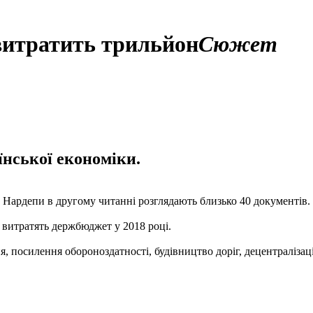
витратить трильйон
Сюжет
їнської економіки.
 Нардепи в другому читанні розглядають близько 40 документів.
о витратять держбюджет у 2018 році.
, посилення обороноздатності, будівництво доріг, децентралізаці