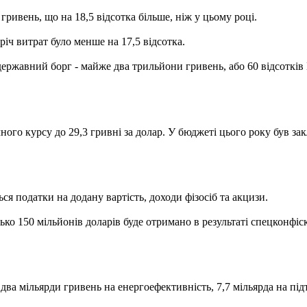
ривень, що на 18,5 відсотка більше, ніж у цьому році.
іч витрат було менше на 17,5 відсотка.
державний борг - майже два трильйони гривень, або 60 відсотків
го курсу до 29,3 гривні за долар. У бюджеті цього року був закл
податки на додану вартість, доходи фізосіб та акцизи.
ько 150 мільйонів доларів буде отримано в результаті спецконфі
два мільярди гривень на енергоефективність, 7,7 мільярда на пі