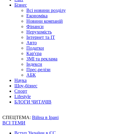
Бізнес
Всі новини розділу
Економіка
Новини компаній
Фінанси
Нерухомість
Інтернет та IT
Авто
Податки
Кар'єра
ЗМІ та реклама
Індекси
Прес-релізи
АБК
Наука
Шоу-бізнес
Спорт
Lifestyle
БЛОГИ ЧИТАЧІВ
СПЕЦТЕМА:
Війна в Ірані
ВСІ ТЕМИ
Вступ України в ЄС