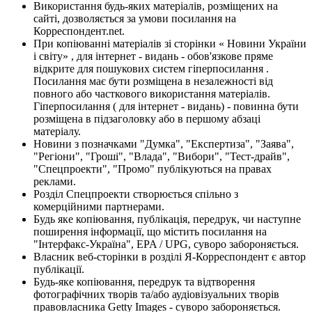
Використання будь-яких матеріалів, розміщених на
сайті, дозволяється за умови посилання на
Корреспондент.net.
При копіюванні матеріалів зі сторінки « Новини України
і світу» , для інтернет - видань - обов'язкове пряме
відкрите для пошукових систем гіперпосилання .
Посилання має бути розміщена в незалежності від
повного або часткового використання матеріалів.
Гіперпосилання ( для інтернет - видань) - повинна бути
розміщена в підзаголовку або в першому абзаці
матеріалу.
Новини з позначками "Думка", "Експертиза", "Заява",
"Регіони", "Гроші", "Влада", "Вибори", "Тест-драйв",
"Спецпроекти", "Промо" публікуються на правах
реклами.
Розділ Спецпроекти створюється спільно з
комерційними партнерами.
Будь яке копіювання, публікація, передрук, чи наступне
поширення інформації, що містить посилання на
"Інтерфакс-Україна", EPA / UPG, суворо забороняється.
Власник веб-сторінки в розділі Я-Корреспондент є автор
публікації.
Будь-яке копіювання, передрук та відтворення
фотографічних творів та/або аудіовізуальних творів
правовласника Getty Images - суворо забороняється.