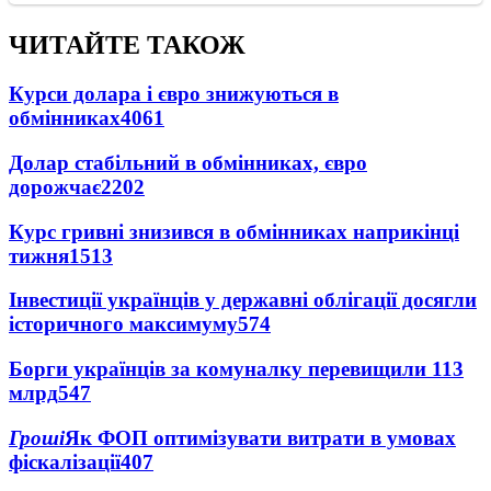
ЧИТАЙТЕ ТАКОЖ
Курси долара і євро знижуються в
обмінниках
4061
Долар стабільний в обмінниках, євро
дорожчає
2202
Курс гривні знизився в обмінниках наприкінці
тижня
1513
Інвестиції українців у державні облігації досягли
історичного максимуму
574
Борги українців за комуналку перевищили 113
млрд
547
Гроші
Як ФОП оптимізувати витрати в умовах
фіскалізації
407