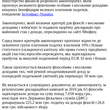
Міністерство фінансів розробило законопроект, яким
пропонує визначити фізичними особами з високими доходами
кінцевих бенефіціарів великих платників податків,
повідомляє
Інтерфакс-Україна
.
Законопроект, який визначає критерії для фізосіб з високими
доходами і зобов'язує їх подавати щорічну декларацію про
майновий стан і доходи, оприлюднено на сайті Мінфіну.
Серед інших критеріїв законопроект пропонує віднести до
зазначеної групи платників податку власників 10% і більше
статутного (складеного) капіталу або права голосу придбаних
акцій (часток) юрособи-нерезидента, яка задекларувала
прибуток за минулий податковий період EUR 10 млн і більше.
Також пропонується вважати фізособами з високими
доходами тих, чий річний оподатковуваний дохід за
попередній податковий (звітний) рік перевищує 50 млн грн.
Як вказується в супровідних документах до законопроекту, за
результатами деклараційної кампанії за 2016 рік 63 фізособи
задекларували доходи на суму понад 7,658 млрд грн.,
внаслідок чого Державна фіскальна служба (ДФС)
донарахувала 225,2 млн грн. податку на доходи фізосіб і 26,6
млн грн. військового збору.