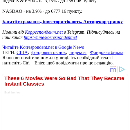
Індекс S & P 500 - на 3,75% - до 2581,08 пункту.
NASDAQ - на 3,9% - до 6777,16 пункту.
Багатії втрачають, інвестори тікають. Антирекорд ринку
Новини від
Корреспондент.net
в Telegram. Підписуйтесь на
наш канал
https://t.me/korrespondentnet
Читайте Korrespondent.net в Google News
ТЕГИ:
США
,
фондовый рынок
,
индексы
,
Фондовая биржа
Якщо ви помітили помилку, виділіть необхідний текст і
натисніть Ctrl + Enter, щоб повідомити про це редакцію.