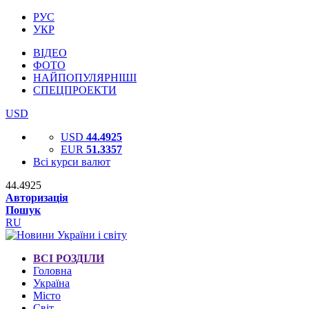
РУС
УКР
ВІДЕО
ФОТО
НАЙПОПУЛЯРНІШІ
СПЕЦПРОЕКТИ
USD
USD
44.4925
EUR
51.3357
Всі курси валют
44.4925
Авторизація
Пошук
RU
ВСІ РОЗДІЛИ
Головна
Україна
Місто
Світ