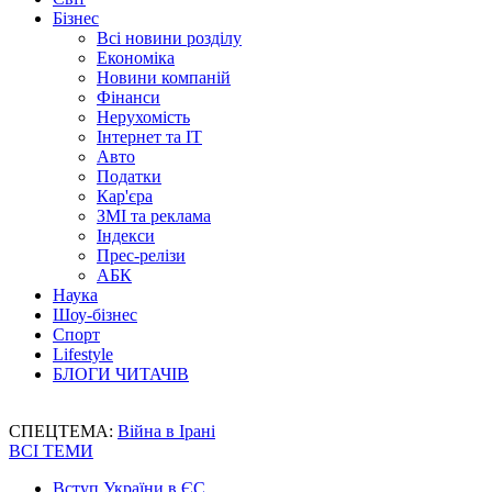
Бізнес
Всі новини розділу
Економіка
Новини компаній
Фінанси
Нерухомість
Інтернет та IT
Авто
Податки
Кар'єра
ЗМІ та реклама
Індекси
Прес-релізи
АБК
Наука
Шоу-бізнес
Спорт
Lifestyle
БЛОГИ ЧИТАЧІВ
СПЕЦТЕМА:
Війна в Ірані
ВСІ ТЕМИ
Вступ України в ЄС