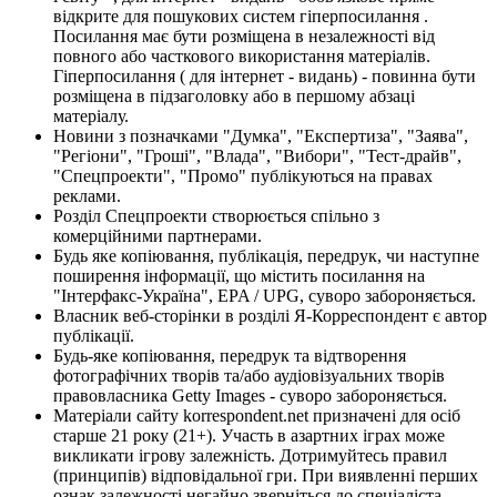
відкрите для пошукових систем гіперпосилання .
Посилання має бути розміщена в незалежності від
повного або часткового використання матеріалів.
Гіперпосилання ( для інтернет - видань) - повинна бути
розміщена в підзаголовку або в першому абзаці
матеріалу.
Новини з позначками "Думка", "Експертиза", "Заява",
"Регіони", "Гроші", "Влада", "Вибори", "Тест-драйв",
"Спецпроекти", "Промо" публікуються на правах
реклами.
Розділ Спецпроекти створюється спільно з
комерційними партнерами.
Будь яке копіювання, публікація, передрук, чи наступне
поширення інформації, що містить посилання на
"Інтерфакс-Україна", EPA / UPG, суворо забороняється.
Власник веб-сторінки в розділі Я-Корреспондент є автор
публікації.
Будь-яке копіювання, передрук та відтворення
фотографічних творів та/або аудіовізуальних творів
правовласника Getty Images - суворо забороняється.
Матеріали сайту korrespondent.net призначені для осіб
старше 21 року (21+). Участь в азартних іграх може
викликати ігрову залежність. Дотримуйтесь правил
(принципів) відповідальної гри. При виявленні перших
ознак залежності негайно зверніться до спеціаліста.