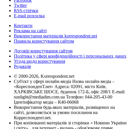
Facebook
Twitter
RSS-стрічки
E-mail розсилка
Контакти
Реклама на сайті
Використання матеріалів korrespondent.net
Правила користування сайтом
Договір користування сайтом
Політика у сфері конфіденційності і персональних даних
Угода щодо користування
Редакція
© 2000-2026, Korrespondent.net
Суб'єкт у сфері онлайн-медіа Назва онлайн-медіа –
«КореспонденТ.net» Адреса: 02091, місто Київ,
ХАРКІВСЬКЕ ШОСЕ, будинок 172-Б, офіс 208/1 E-mail:
sunlight@mediadim.com.ua
Телефон: 044-205-43-00
Ідентифікатор медіа – R40-06068
Використання будь-яких матеріалів, розміщених на
сайті, дозволяється за умови посилання на
Корреспондент.net.
При копіюванні матеріалів зі сторінки « Новини України
і світу» , для інтернет - видань - обов'язкове пряме