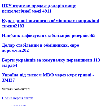
НБУ втримав продаж доларів вище
психологічної межі
4911
Курс гривні знизився в обмінниках наприкінці
тижня
2183
Нацбанк зафіксував стабілізацію резервів
565
Долар стабільний в обмінниках, євро
дорожчає
202
Борги українців за комуналку перевищили 113
млрд
64
Україна під тиском МВФ через курс гривні -
ЗМІ
37
Читати коментарі
Повна версія сайту