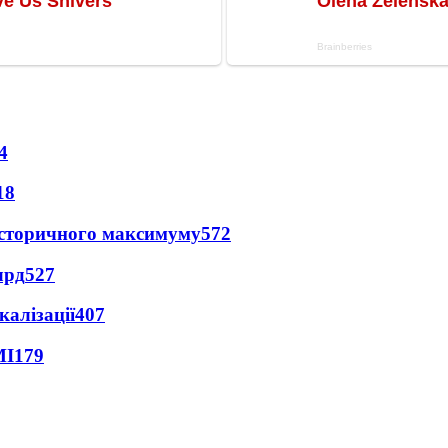
4
18
и історичного максимуму
572
лрд
527
алізації
407
МІ
179