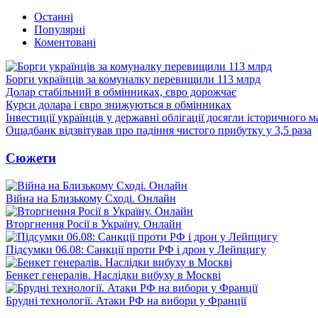
Останні
Популярні
Коментовані
Борги українців за комуналку перевищили 113 млрд
Долар стабільний в обмінниках, євро дорожчає
Курси долара і євро знижуються в обмінниках
Інвестиції українців у державні облігації досягли історичного
Ощадбанк відзвітував про падіння чистого прибутку у 3,5 раза
Сюжети
Війна на Близькому Сході. Онлайн
Вторгнення Росії в Україну. Онлайн
Підсумки 06.08: Санкції проти РФ і дрон у Лейпцигу
Бенкет генералів. Наслідки вибуху в Москві
Брудні технології. Атаки РФ на вибори у Франції