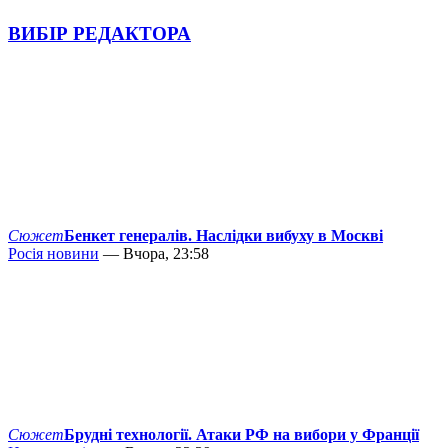
ВИБІР РЕДАКТОРА
Сюжет
Бенкет генералів. Наслідки вибуху в Москві
Росія новини
— Вчора, 23:58
Сюжет
Брудні технології. Атаки РФ на вибори у Франції