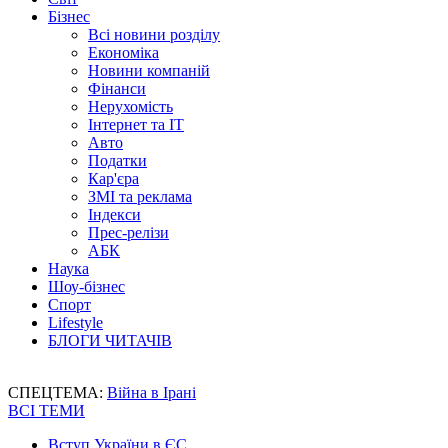
Бізнес
Всі новини розділу
Економіка
Новини компаній
Фінанси
Нерухомість
Інтернет та IT
Авто
Податки
Кар'єра
ЗМІ та реклама
Індекси
Прес-релізи
АБК
Наука
Шоу-бізнес
Спорт
Lifestyle
БЛОГИ ЧИТАЧІВ
СПЕЦТЕМА:
Війна в Ірані
ВСІ ТЕМИ
Вступ України в ЄС