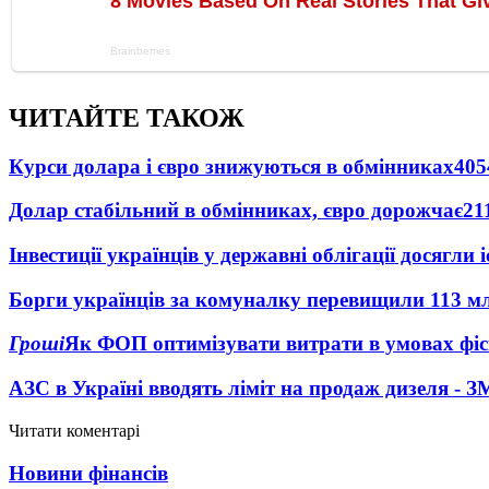
ЧИТАЙТЕ ТАКОЖ
Курси долара і євро знижуються в обмінниках
405
Долар стабільний в обмінниках, євро дорожчає
21
Інвестиції українців у державні облігації досягл
Борги українців за комуналку перевищили 113 м
Гроші
Як ФОП оптимізувати витрати в умовах фіск
АЗС в Україні вводять ліміт на продаж дизеля - З
Читати коментарі
Новини фінансів