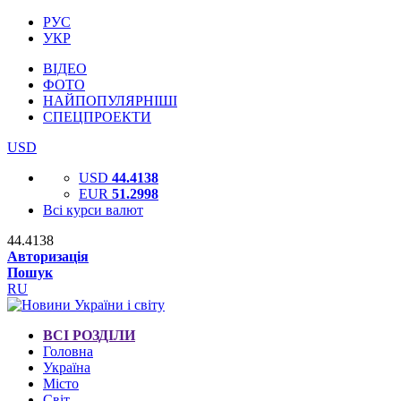
РУС
УКР
ВІДЕО
ФОТО
НАЙПОПУЛЯРНІШІ
СПЕЦПРОЕКТИ
USD
USD
44.4138
EUR
51.2998
Всі курси валют
44.4138
Авторизація
Пошук
RU
ВСІ РОЗДІЛИ
Головна
Україна
Місто
Світ