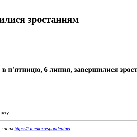
илися зростанням
 в п'ятницю, 6 липня, завершилися зрост
нкту.
ш канал
https://t.me/korrespondentnet
.