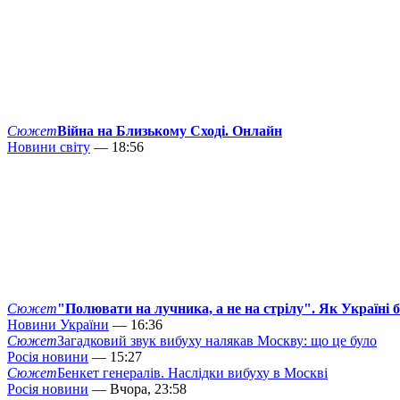
Сюжет
Війна на Близькому Сході. Онлайн
Новини світу
— 18:56
Сюжет
"Полювати на лучника, а не на стрілу". Як Україні 
Новини України
— 16:36
Сюжет
Загадковий звук вибуху налякав Москву: що це було
Росія новини
— 15:27
Сюжет
Бенкет генералів. Наслідки вибуху в Москві
Росія новини
— Вчора, 23:58