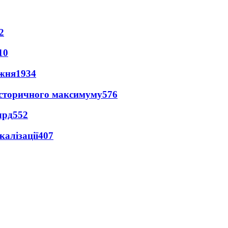
2
10
ижня
1934
и історичного максимуму
576
лрд
552
алізації
407