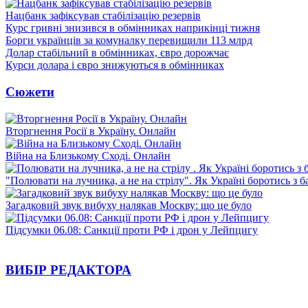
Нацбанк зафіксував стабілізацію резервів
Курс гривні знизився в обмінниках наприкінці тижня
Борги українців за комуналку перевищили 113 млрд
Долар стабільний в обмінниках, євро дорожчає
Курси долара і євро знижуються в обмінниках
Сюжети
Вторгнення Росії в Україну. Онлайн
Війна на Близькому Сході. Онлайн
"Полювати на лучника, а не на стрілу". Як Україні боротись з 
Загадковий звук вибуху налякав Москву: що це було
Підсумки 06.08: Санкції проти РФ і дрон у Лейпцигу
ВИБІР РЕДАКТОРА