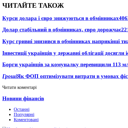
ЧИТАЙТЕ ТАКОЖ
Курси долара і євро знижуються в обмінниках
406
Долар стабільний в обмінниках, євро дорожчає
22
Курс гривні знизився в обмінниках наприкінці т
Інвестиції українців у державні облігації досягл
Борги українців за комуналку перевищили 113 м
Гроші
Як ФОП оптимізувати витрати в умовах фіск
Читати коментарі
Новини фінансів
Останні
Популярні
Коментовані