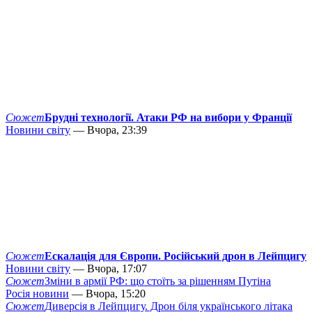
Сюжет
Брудні технології. Атаки РФ на вибори у Франції
Новини світу
— Вчора, 23:39
Сюжет
Ескалація для Європи. Російський дрон в Лейпцигу
Новини світу
— Вчора, 17:07
Сюжет
Зміни в армії РФ: що стоїть за рішенням Путіна
Росія новини
— Вчора, 15:20
Сюжет
Диверсія в Лейпцигу. Дрон біля українського літака