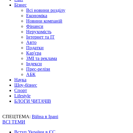
Бізнес
Всі новини розділу
Економіка
Новини компаній
Фінанси
Нерухомість
Інтернет та IT
Авто
Податки
Кар'єра
ЗМІ та реклама
Індекси
Прес-релізи
АБК
Наука
Шоу-бізнес
Спорт
Lifestyle
БЛОГИ ЧИТАЧІВ
СПЕЦТЕМА:
Війна в Ірані
ВСІ ТЕМИ
Вступ України в ЄС