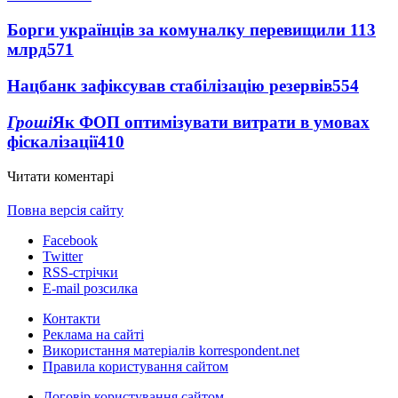
Борги українців за комуналку перевищили 113
млрд
571
Нацбанк зафіксував стабілізацію резервів
554
Гроші
Як ФОП оптимізувати витрати в умовах
фіскалізації
410
Читати коментарі
Повна версія сайту
Facebook
Twitter
RSS-стрічки
E-mail розсилка
Контакти
Реклама на сайті
Використання матеріалів korrespondent.net
Правила користування сайтом
Договір користування сайтом