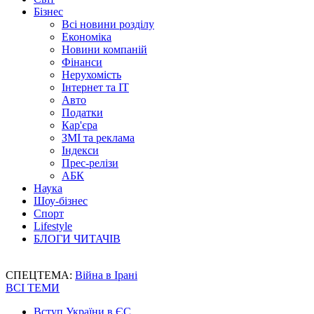
Бізнес
Всі новини розділу
Економіка
Новини компаній
Фінанси
Нерухомість
Інтернет та IT
Авто
Податки
Кар'єра
ЗМІ та реклама
Індекси
Прес-релізи
АБК
Наука
Шоу-бізнес
Спорт
Lifestyle
БЛОГИ ЧИТАЧІВ
СПЕЦТЕМА:
Війна в Ірані
ВСІ ТЕМИ
Вступ України в ЄС