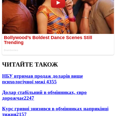
ЧИТАЙТЕ ТАКОЖ
НБУ втримав продаж доларів вище
психологічної межі
4355
Долар стабільний в обмінниках, євро
дорожчає
2247
Курс гривні знизився в обмінниках наприкінці
тижня
2157