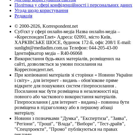
Політика у сфері конфіденційності і персональних даних
Угода щодо користування
Редакція
© 2000-2026, Korrespondent.net
Суб'єкт у сфері онлайн-медіа Назва онлайн-медіа –
«КореспонденТ.net» Адреса: 02091, місто Київ,
ХАРКІВСЬКЕ ШОСЕ, будинок 172-Б, офіс 208/1 E-mail:
sunlight@mediadim.com.ua
Телефон: 044-205-43-00
Ідентифікатор медіа – R40-06068
Використання будь-яких матеріалів, розміщених на
сайті, дозволяється за умови посилання на
Корреспондент.net.
При копіюванні матеріалів зі сторінки « Новини України
і світу» , для інтернет - видань - обов'язкове пряме
відкрите для пошукових систем гіперпосилання .
Посилання має бути розміщена в незалежності від
повного або часткового використання матеріалів.
Гіперпосилання ( для інтернет - видань) - повинна бути
розміщена в підзаголовку або в першому абзаці
матеріалу.
Новини з позначками "Думка", "Експертиза", "Заява",
"Регіони", "Гроші", "Влада", "Вибори", "Тест-драйв",
"Спецпроекти", "Промо" публікуються на правах
реклами.