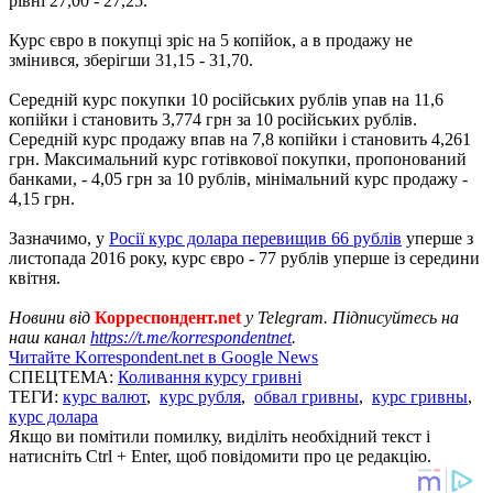
рівні 27,00 - 27,25.
Курс євро в покупці зріс на 5 копійок, а в продажу не
змінився, зберігши 31,15 - 31,70.
Середній курс покупки 10 російських рублів упав на 11,6
копійки і становить 3,774 грн за 10 російських рублів.
Середній курс продажу впав на 7,8 копійки і становить 4,261
грн. Максимальний курс готівкової покупки, пропонований
банками, - 4,05 грн за 10 рублів, мінімальний курс продажу -
4,15 грн.
Зазначимо, у
Росії курс долара перевищив 66 рублів
уперше з
листопада 2016 року, курс євро - 77 рублів уперше із середини
квітня.
Новини від
Корреспондент.net
у Telegram. Підписуйтесь на
наш канал
https://t.me/korrespondentnet
.
Читайте Korrespondent.net в Google News
СПЕЦТЕМА:
Коливання курсу гривні
ТЕГИ:
курс валют
,
курс рубля
,
обвал гривны
,
курс гривны
,
курс долара
Якщо ви помітили помилку, виділіть необхідний текст і
натисніть Ctrl + Enter, щоб повідомити про це редакцію.