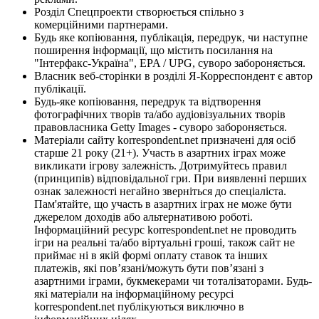
Розділ Спецпроекти створюється спільно з
комерційними партнерами.
Будь яке копіювання, публікація, передрук, чи наступне
поширення інформації, що містить посилання на
"Інтерфакс-Україна", EPA / UPG, суворо забороняється.
Власник веб-сторінки в розділі Я-Корреспондент є автор
публікації.
Будь-яке копіювання, передрук та відтворення
фотографічних творів та/або аудіовізуальних творів
правовласника Getty Images - суворо забороняється.
Матеріали сайту korrespondent.net призначені для осіб
старше 21 року (21+). Участь в азартних іграх може
викликати ігрову залежність. Дотримуйтесь правил
(принципів) відповідальної гри. При виявленні перших
ознак залежності негайно зверніться до спеціаліста.
Пам'ятайте, що участь в азартних іграх не може бути
джерелом доходів або альтернативою роботі.
Інформаційний ресурс korrespondent.net не проводить
ігри на реальні та/або віртуальні гроші, також сайт не
приймає ні в якій формі оплату ставок та інших
платежів, які пов’язані/можуть бути пов’язані з
азартними іграми, букмекерами чи тоталізаторами. Будь-
які матеріали на інформаційному ресурсі
korrespondent.net публікуються виключно в