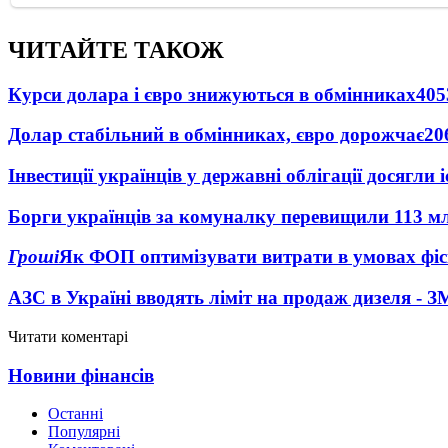
ЧИТАЙТЕ ТАКОЖ
Курси долара і євро знижуються в обмінниках
405
Долар стабільний в обмінниках, євро дорожчає
20
Інвестиції українців у державні облігації досягл
Борги українців за комуналку перевищили 113 м
Гроші
Як ФОП оптимізувати витрати в умовах фіск
АЗС в Україні вводять ліміт на продаж дизеля - З
Читати коментарі
Новини фінансів
Останні
Популярні