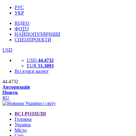
РУС
УКР
ВІДЕО
ФОТО
НАЙПОПУЛЯРНІШІ
СПЕЦПРОЕКТИ
USD
USD
44.4732
EUR
51.3093
Всі курси валют
44.4732
Авторизація
Пошук
RU
ВСІ РОЗДІЛИ
Головна
Україна
Місто
Світ