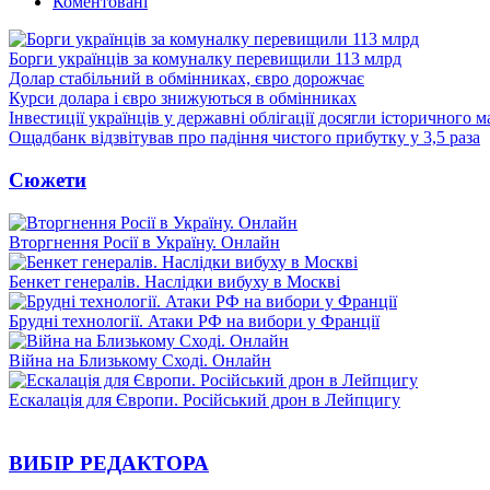
Коментовані
Борги українців за комуналку перевищили 113 млрд
Долар стабільний в обмінниках, євро дорожчає
Курси долара і євро знижуються в обмінниках
Інвестиції українців у державні облігації досягли історичного
Ощадбанк відзвітував про падіння чистого прибутку у 3,5 раза
Сюжети
Вторгнення Росії в Україну. Онлайн
Бенкет генералів. Наслідки вибуху в Москві
Брудні технології. Атаки РФ на вибори у Франції
Війна на Близькому Сході. Онлайн
Ескалація для Європи. Російський дрон в Лейпцигу
ВИБІР РЕДАКТОРА