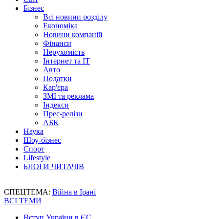
Бізнес
Всі новини розділу
Економіка
Новини компаній
Фінанси
Нерухомість
Інтернет та IT
Авто
Податки
Кар'єра
ЗМІ та реклама
Індекси
Прес-релізи
АБК
Наука
Шоу-бізнес
Спорт
Lifestyle
БЛОГИ ЧИТАЧІВ
СПЕЦТЕМА:
Війна в Ірані
ВСІ ТЕМИ
Вступ України в ЄС