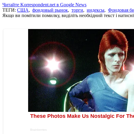
Читайте Korrespondent.net в Google News
ТЕГИ:
США
,
фондовый рынок
,
торги
,
индексы
,
Фондовая б
Якщо ви помітили помилку, виділіть необхідний текст і натисніт