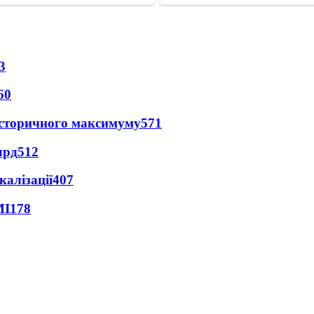
3
60
и історичного максимуму
571
лрд
512
алізації
407
МІ
178