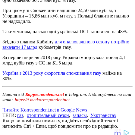
було закачано 56,73 млн куб. м газу.
При цьому зі Словаччини надійшло 24,50 млн куб. м, з
Угорщини – 15,86 млн куб. м газу, з Польщі блакитне паливо
не надходило.
Таким чином, на сьогодні українські ПCГ заповнені на 48%.
Згідно з планом Кабміну
для опалювального сезону потрібно
закачати 17 млрд
кубометрів газу.
За перше півріччя 2018 року Україна імпортувала понад 4,1
млрд кубів газу з ЄС на $1,5 млрд.
Україна з 2013 року скоротила споживання газу
майже на
30%.
Новини від
Корреспондент.net
в Telegram. Підписуйтесь на наш
канал
https://t.me/korrespondentnet
Читайте Korrespondent.net в Google News
ТЕГИ:
газ
,
отопительный сезон
,
запасы
,
Укртрансгаз
Якщо ви помітили помилку, виділіть необхідний текст і
натисніть Ctrl + Enter, щоб повідомити про це редакцію.