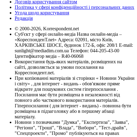
Договір користування сайтом
Політика у сфері конфіденційності і персональних даних
Угода щодо користування
Редакція
© 2000-2026, Korrespondent.net
Суб'єкт у сфері онлайн-медіа Назва онлайн-медіа –
«КореспонденТ.net» Адреса: 02091, місто Київ,
ХАРКІВСЬКЕ ШОСЕ, будинок 172-Б, офіс 208/1 E-mail:
sunlight@mediadim.com.ua
Телефон: 044-205-43-00
Ідентифікатор медіа – R40-06068
Використання будь-яких матеріалів, розміщених на
сайті, дозволяється за умови посилання на
Корреспондент.net.
При копіюванні матеріалів зі сторінки « Новини України
і світу» , для інтернет - видань - обов'язкове пряме
відкрите для пошукових систем гіперпосилання .
Посилання має бути розміщена в незалежності від
повного або часткового використання матеріалів.
Гіперпосилання ( для інтернет - видань) - повинна бути
розміщена в підзаголовку або в першому абзаці
матеріалу.
Новини з позначками "Думка", "Експертиза", "Заява",
"Регіони", "Гроші", "Влада", "Вибори", "Тест-драйв",
"Спецпроекти", "Промо" публікуються на правах