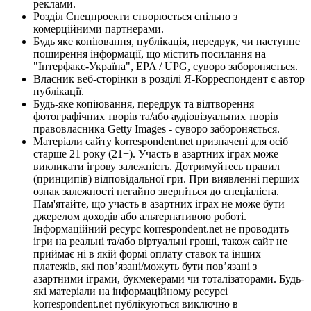
реклами.
Розділ Спецпроекти створюється спільно з
комерційними партнерами.
Будь яке копіювання, публікація, передрук, чи наступне
поширення інформації, що містить посилання на
"Інтерфакс-Україна", EPA / UPG, суворо забороняється.
Власник веб-сторінки в розділі Я-Корреспондент є автор
публікації.
Будь-яке копіювання, передрук та відтворення
фотографічних творів та/або аудіовізуальних творів
правовласника Getty Images - суворо забороняється.
Матеріали сайту korrespondent.net призначені для осіб
старше 21 року (21+). Участь в азартних іграх може
викликати ігрову залежність. Дотримуйтесь правил
(принципів) відповідальної гри. При виявленні перших
ознак залежності негайно зверніться до спеціаліста.
Пам'ятайте, що участь в азартних іграх не може бути
джерелом доходів або альтернативою роботі.
Інформаційний ресурс korrespondent.net не проводить
ігри на реальні та/або віртуальні гроші, також сайт не
приймає ні в якій формі оплату ставок та інших
платежів, які пов’язані/можуть бути пов’язані з
азартними іграми, букмекерами чи тоталізаторами. Будь-
які матеріали на інформаційному ресурсі
korrespondent.net публікуються виключно в