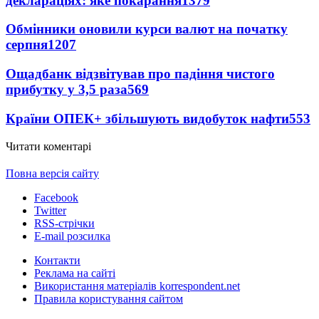
деклараціях: яке покарання
1379
Обмінники оновили курси валют на початку
серпня
1207
Ощадбанк відзвітував про падіння чистого
прибутку у 3,5 раза
569
Країни ОПЕК+ збільшують видобуток нафти
553
Читати коментарі
Повна версія сайту
Facebook
Twitter
RSS-стрічки
E-mail розсилка
Контакти
Реклама на сайті
Використання матеріалів korrespondent.net
Правила користування сайтом