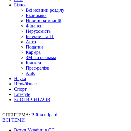
Бізнес
Всі новини розділу
Економіка
Новини компаній
Фінанси
Нерухомість
Інтернет та IT
Авто
Податки
Кар'єра
ЗМІ та реклама
Індекси
Прес-релізи
АБК
Наука
Шоу-бізнес
Спорт
Lifestyle
БЛОГИ ЧИТАЧІВ
СПЕЦТЕМА:
Війна в Ірані
ВСІ ТЕМИ
Вступ України в ЄС