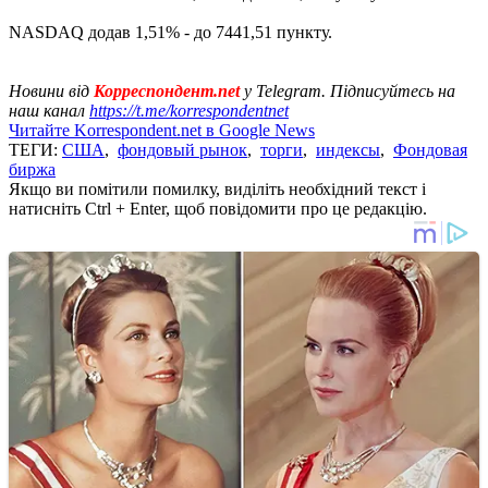
NASDAQ додав 1,51% - до 7441,51 пункту.
Новини від
Корреспондент.net
у Telegram. Підписуйтесь на
наш канал
https://t.me/korrespondentnet
Читайте Korrespondent.net в Google News
ТЕГИ:
США
,
фондовый рынок
,
торги
,
индексы
,
Фондовая
биржа
Якщо ви помітили помилку, виділіть необхідний текст і
натисніть Ctrl + Enter, щоб повідомити про це редакцію.