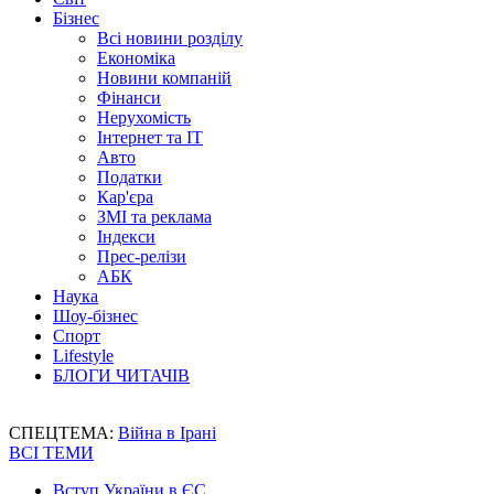
Бізнес
Всі новини розділу
Економіка
Новини компаній
Фінанси
Нерухомість
Інтернет та IT
Авто
Податки
Кар'єра
ЗМІ та реклама
Індекси
Прес-релізи
АБК
Наука
Шоу-бізнес
Спорт
Lifestyle
БЛОГИ ЧИТАЧІВ
СПЕЦТЕМА:
Війна в Ірані
ВСІ ТЕМИ
Вступ України в ЄС