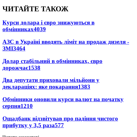
ЧИТАЙТЕ ТАКОЖ
Курси долара і євро знижуються в
обмінниках
4039
АЗС в Україні вводять ліміт на продаж дизеля -
ЗМІ
3464
Долар стабільний в обмінниках, євро
дорожчає
1538
Два депутати приховали мільйони у
деклараціях: яке покарання
1383
Обмінники оновили курси валют на початку
серпня
1210
Ощадбанк відзвітував про падіння чистого
прибутку у 3,5 раза
577