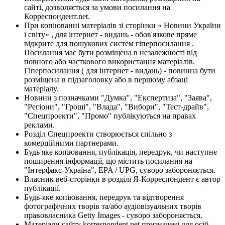
сайті, дозволяється за умови посилання на
Корреспондент.net.
При копіюванні матеріалів зі сторінки « Новини України
і світу» , для інтернет - видань - обов'язкове пряме
відкрите для пошукових систем гіперпосилання .
Посилання має бути розміщена в незалежності від
повного або часткового використання матеріалів.
Гіперпосилання ( для інтернет - видань) - повинна бути
розміщена в підзаголовку або в першому абзаці
матеріалу.
Новини з позначками "Думка", "Експертиза", "Заява",
"Регіони", "Гроші", "Влада", "Вибори", "Тест-драйв",
"Спецпроекти", "Промо" публікуються на правах
реклами.
Розділ Спецпроекти створюється спільно з
комерційними партнерами.
Будь яке копіювання, публікація, передрук, чи наступне
поширення інформації, що містить посилання на
"Інтерфакс-Україна", EPA / UPG, суворо забороняється.
Власник веб-сторінки в розділі Я-Корреспондент є автор
публікації.
Будь-яке копіювання, передрук та відтворення
фотографічних творів та/або аудіовізуальних творів
правовласника Getty Images - суворо забороняється.
Матеріали сайту korrespondent.net призначені для осіб