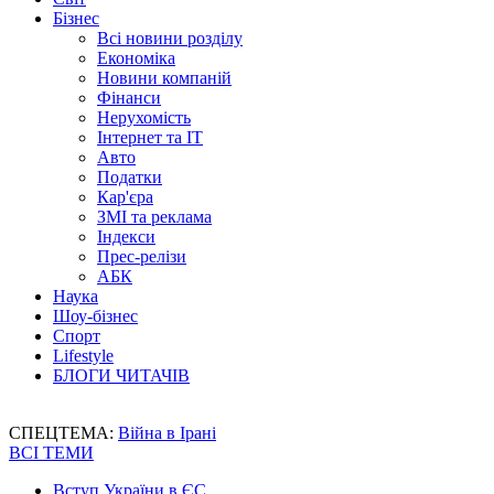
Бізнес
Всі новини розділу
Економіка
Новини компаній
Фінанси
Нерухомість
Інтернет та IT
Авто
Податки
Кар'єра
ЗМІ та реклама
Індекси
Прес-релізи
АБК
Наука
Шоу-бізнес
Спорт
Lifestyle
БЛОГИ ЧИТАЧІВ
СПЕЦТЕМА:
Війна в Ірані
ВСІ ТЕМИ
Вступ України в ЄС