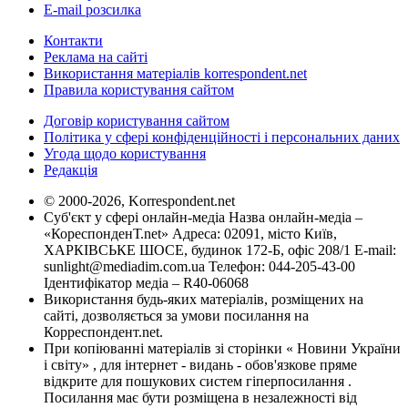
E-mail розсилка
Контакти
Реклама на сайті
Використання матеріалів korrespondent.net
Правила користування сайтом
Договір користування сайтом
Політика у сфері конфіденційності і персональних даних
Угода щодо користування
Редакція
© 2000-2026, Korrespondent.net
Суб'єкт у сфері онлайн-медіа Назва онлайн-медіа –
«КореспонденТ.net» Адреса: 02091, місто Київ,
ХАРКІВСЬКЕ ШОСЕ, будинок 172-Б, офіс 208/1 E-mail:
sunlight@mediadim.com.ua
Телефон: 044-205-43-00
Ідентифікатор медіа – R40-06068
Використання будь-яких матеріалів, розміщених на
сайті, дозволяється за умови посилання на
Корреспондент.net.
При копіюванні матеріалів зі сторінки « Новини України
і світу» , для інтернет - видань - обов'язкове пряме
відкрите для пошукових систем гіперпосилання .
Посилання має бути розміщена в незалежності від