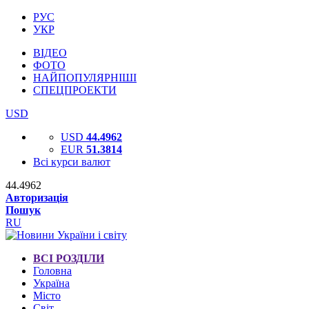
РУС
УКР
ВІДЕО
ФОТО
НАЙПОПУЛЯРНІШІ
СПЕЦПРОЕКТИ
USD
USD
44.4962
EUR
51.3814
Всі курси валют
44.4962
Авторизація
Пошук
RU
ВСІ РОЗДІЛИ
Головна
Україна
Місто
Світ