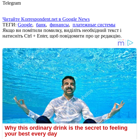
Telegram
Читайте Korrespondent.net в Google News
ТЕГИ:
Google
,
банк
,
финансы
,
платежные системы
Якщо ви помітили помилку, виділіть необхідний текст і
натисніть Ctrl + Enter, щоб повідомити про це редакцію.