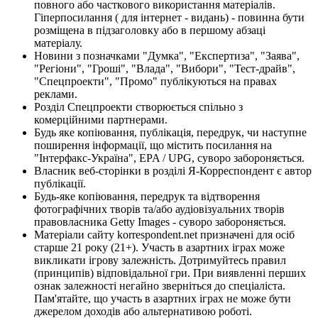
повного або часткового використання матеріалів.
Гіперпосилання ( для інтернет - видань) - повинна бути
розміщена в підзаголовку або в першому абзаці
матеріалу.
Новини з позначками "Думка", "Експертиза", "Заява",
"Регіони", "Гроші", "Влада", "Вибори", "Тест-драйв",
"Спецпроекти", "Промо" публікуються на правах
реклами.
Розділ Спецпроекти створюється спільно з
комерційними партнерами.
Будь яке копіювання, публікація, передрук, чи наступне
поширення інформації, що містить посилання на
"Інтерфакс-Україна", EPA / UPG, суворо забороняється.
Власник веб-сторінки в розділі Я-Корреспондент є автор
публікації.
Будь-яке копіювання, передрук та відтворення
фотографічних творів та/або аудіовізуальних творів
правовласника Getty Images - суворо забороняється.
Матеріали сайту korrespondent.net призначені для осіб
старше 21 року (21+). Участь в азартних іграх може
викликати ігрову залежність. Дотримуйтесь правил
(принципів) відповідальної гри. При виявленні перших
ознак залежності негайно зверніться до спеціаліста.
Пам'ятайте, що участь в азартних іграх не може бути
джерелом доходів або альтернативою роботі.