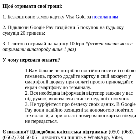
Щоб отримати свої гроші:
1. Безкоштовно замов картку Visa Gold за
посиланням
2. Підключи Google Pay таздійсни 5 покупок на будь-яку
сумувід 20 гривень;
3. 1 лютого отримай на картку 100грн.
*(кожен клієнт може
отримати винагороду лише 1 раз)
У чому переваги оплати?
1.Вам більше не потрібно постійно носити із собою
гаманець, просто додайте картку в свій аккаунт у
смартфоніі щоразу при оплаті просто прикладайте
екран смартфону до терміналу.
2. Вся необхідна інформація відтепер завжди у вас
під рукою, включаючи списки недавніх покупок.
3. Не турбуйтеся про безпеку своїх даних. В Google
Pay вони надійно захищені за допомогою новітніх
технологій, а при оплаті номер вашої картки нікуди
не передається.
Є питання? Цілодобова клієнтська підтримка:
(050), (068),
(0562) 734 50 05 – дзвоніть чи пишіть у WhatsApp, Viber,