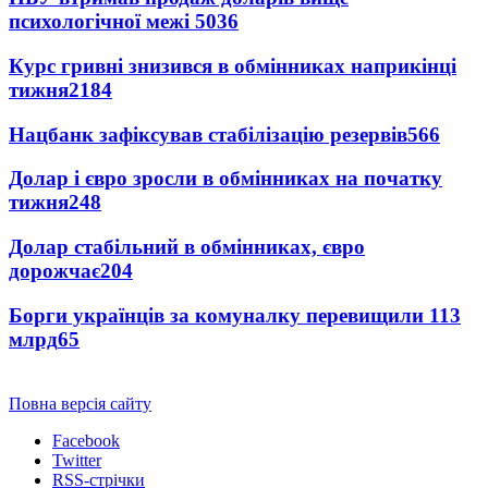
психологічної межі
5036
Курс гривні знизився в обмінниках наприкінці
тижня
2184
Нацбанк зафіксував стабілізацію резервів
566
Долар і євро зросли в обмінниках на початку
тижня
248
Долар стабільний в обмінниках, євро
дорожчає
204
Борги українців за комуналку перевищили 113
млрд
65
Повна версія сайту
Facebook
Twitter
RSS-стрічки