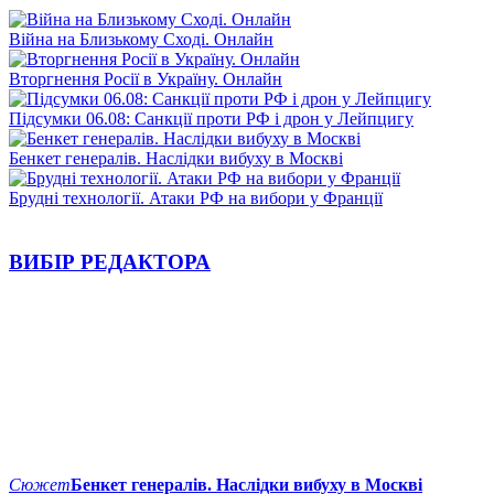
Війна на Близькому Сході. Онлайн
Вторгнення Росії в Україну. Онлайн
Підсумки 06.08: Санкції проти РФ і дрон у Лейпцигу
Бенкет генералів. Наслідки вибуху в Москві
Брудні технології. Атаки РФ на вибори у Франції
ВИБІР РЕДАКТОРА
Сюжет
Бенкет генералів. Наслідки вибуху в Москві