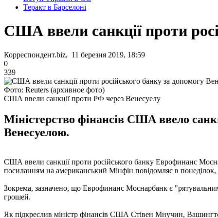
Теракт в Барселоні
США ввели санкції проти росі
Корреспондент.biz, 11 березня 2019, 18:59
0
339
Фото: Reuters (архивное фото)
США ввели санкції проти РФ через Венесуелу
Міністерство фінансів США ввело санкц
Венесуелою.
США ввели санкції проти російського банку Еврофинанс Моснар
посиланням на американський Мінфін повідомляє в понеділок, 
Зокрема, зазначено, що Еврофинанс Моснарбанк є "рятувальни
грошей.
Як підкреслив міністр фінансів США Стівен Мнучин, Вашингтон