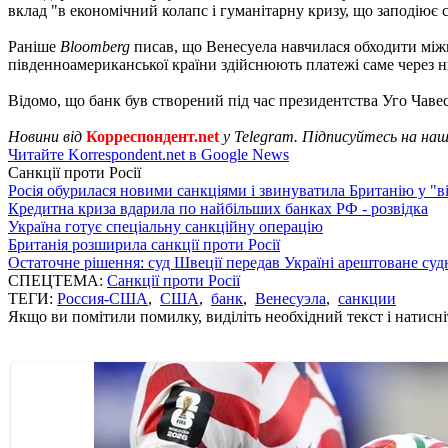
вклад "в економічний колапс і гуманітарну кризу, що заподіює
Раніше
Bloomberg
писав, що Венесуела навчилася обходити міжн
південноамериканської країни здійснюють платежі саме через н
Відомо, що банк був створений під час президентства Уго Чавеса
Новини від
Корреспондент.net
у Telegram. Підписуйтесь на на
Читайте Korrespondent.net в Google News
Санкції проти Росії
Росія обурилася новими санкціями і звинуватила Британію у "в
Кредитна криза вдарила по найбільших банках РФ - розвідка
Україна готує спеціальну санкційну операцію
Британія розширила санкції проти Росії
Остаточне рішення: суд Швеції передав Україні арештоване суд
СПЕЦТЕМА:
Санкції проти Росії
ТЕГИ:
Россия-США
,
США
,
банк
,
Венесуэла
,
санкции
Якщо ви помітили помилку, виділіть необхідний текст і натисніт