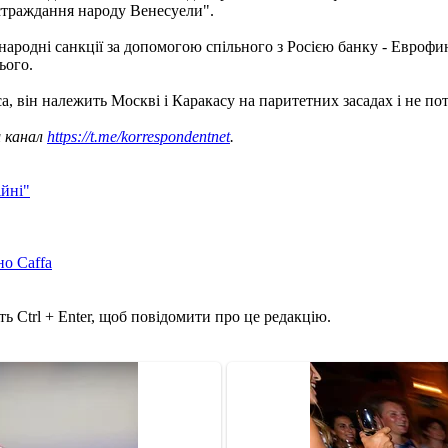
 страждання народу Венесуели".
ародні санкції за допомогою спільного з Росією банку - Еврофин
ього.
, він належить Москві і Каракасу на паритетних засадах і не потр
ш канал
https://t.me/korrespondentnet
.
ійні"
но Caffa
ь Ctrl + Enter, щоб повідомити про це редакцію.