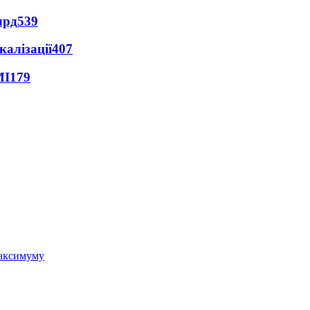
лрд
539
алізації
407
МІ
179
 максимуму