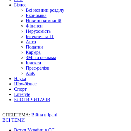
Бізнес
Всі новини розділу
Економіка
Новини компаній
Фінанси
Нерухомість
Інтернет та IT
Авто
Податки
Кар'єра
ЗМІ та реклама
Індекси
Прес-релізи
АБК
Наука
Шоу-бізнес
Спорт
Lifestyle
БЛОГИ ЧИТАЧІВ
СПЕЦТЕМА:
Війна в Ірані
ВСІ ТЕМИ
Вступ України в ЄС