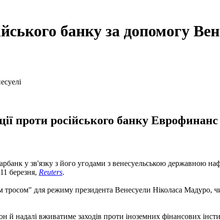
йського банку за допомогу Вен
ії проти російського банку Еврофинанс 
банк у зв'язку з його угодами з венесуельською державною наф
11 березня,
Reuters
.
м тросом" для режиму президента Венесуели Ніколаса Мадуро, 
 й надалі вживатиме заходів проти іноземних фінансових інсти