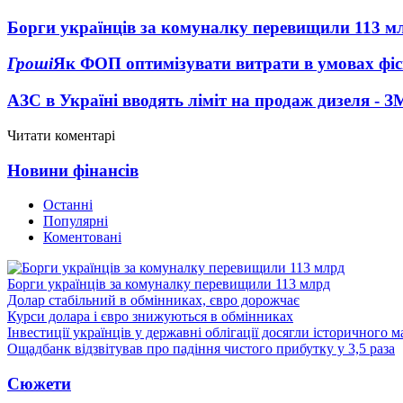
Борги українців за комуналку перевищили 113 м
Гроші
Як ФОП оптимізувати витрати в умовах фіск
АЗС в Україні вводять ліміт на продаж дизеля - З
Читати коментарі
Новини фінансів
Останні
Популярні
Коментовані
Борги українців за комуналку перевищили 113 млрд
Долар стабільний в обмінниках, євро дорожчає
Курси долара і євро знижуються в обмінниках
Інвестиції українців у державні облігації досягли історичного
Ощадбанк відзвітував про падіння чистого прибутку у 3,5 раза
Сюжети