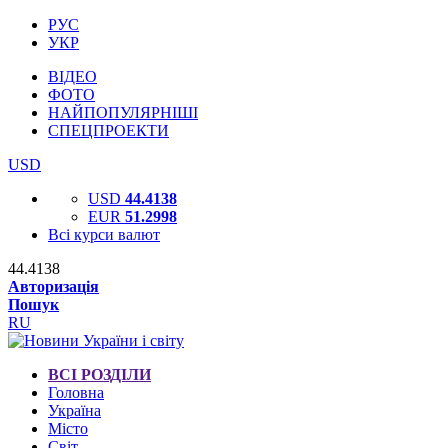
РУС
УКР
ВІДЕО
ФОТО
НАЙПОПУЛЯРНІШІ
СПЕЦПРОЕКТИ
USD
USD
44.4138
EUR
51.2998
Всі курси валют
44.4138
Авторизація
Пошук
RU
ВСІ РОЗДІЛИ
Головна
Україна
Місто
Світ