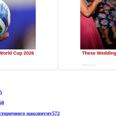
5
60
и історичного максимуму
572