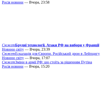
Росія новини
— Вчора, 23:58
Сюжет
Брудні технології. Атаки РФ на вибори у Франції
Новини світу
— Вчора, 23:39
Сюжет
Ескалація для Європи. Російський дрон в Лейпцигу
Новини світу
— Вчора, 17:07
Сюжет
Зміни в армії РФ: що стоїть за рішенням Путіна
Росія новини
— Вчора, 15:20