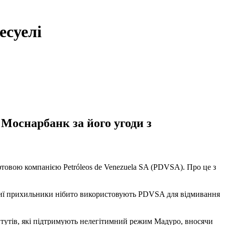
есуелі
Моснарбанк за його угоди з
товою компанією Petróleos de Venezuela SA (PDVSA). Про це з
чиї прихильники нібито використовують PDVSA для відмивання
тутів, які підтримують нелегітимний режим Мадуро, вносячи