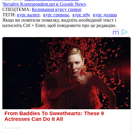
Читайте Korrespondent.net в Google News
СПЕЦТЕМА:
Коливання курсу гривні
ТЕГИ:
курс валют
,
курс гривны
,
курс нбу
,
курс долара
Якщо ви помітили помилку, виділіть необхідний текст і
натисніть Ctrl + Enter, щоб повідомити про це редакцію.