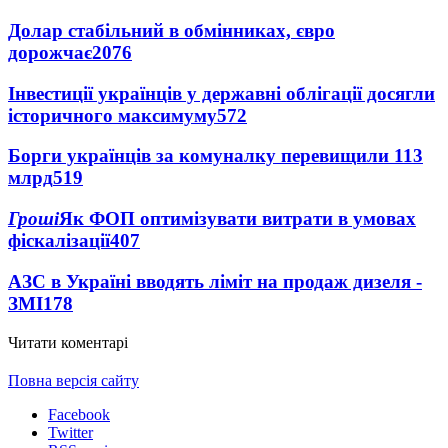
Долар стабільний в обмінниках, євро
дорожчає
2076
Інвестиції українців у державні облігації досягли
історичного максимуму
572
Борги українців за комуналку перевищили 113
млрд
519
Гроші
Як ФОП оптимізувати витрати в умовах
фіскалізації
407
АЗС в Україні вводять ліміт на продаж дизеля -
ЗМІ
178
Читати коментарі
Повна версія сайту
Facebook
Twitter