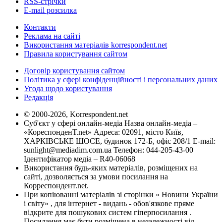
RSS-стрічки
E-mail розсилка
Контакти
Реклама на сайті
Використання матеріалів korrespondent.net
Правила користування сайтом
Договір користування сайтом
Політика у сфері конфіденційності і персональних даних
Угода щодо користування
Редакція
© 2000-2026, Korrespondent.net
Суб'єкт у сфері онлайн-медіа Назва онлайн-медіа –
«КореспонденТ.net» Адреса: 02091, місто Київ,
ХАРКІВСЬКЕ ШОСЕ, будинок 172-Б, офіс 208/1 E-mail:
sunlight@mediadim.com.ua
Телефон: 044-205-43-00
Ідентифікатор медіа – R40-06068
Використання будь-яких матеріалів, розміщених на
сайті, дозволяється за умови посилання на
Корреспондент.net.
При копіюванні матеріалів зі сторінки « Новини України
і світу» , для інтернет - видань - обов'язкове пряме
відкрите для пошукових систем гіперпосилання .
Посилання має бути розміщена в незалежності від