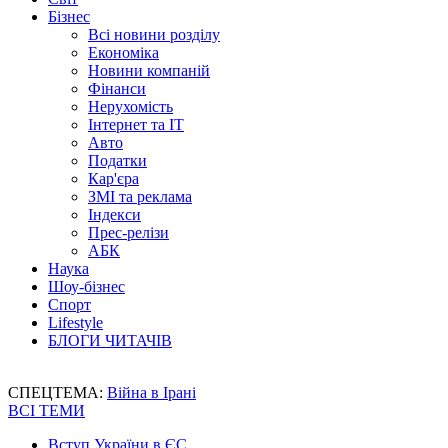
Бізнес
Всі новини розділу
Економіка
Новини компаній
Фінанси
Нерухомість
Інтернет та IT
Авто
Податки
Кар'єра
ЗМІ та реклама
Індекси
Прес-релізи
АБК
Наука
Шоу-бізнес
Спорт
Lifestyle
БЛОГИ ЧИТАЧІВ
СПЕЦТЕМА:
Війна в Ірані
ВСІ ТЕМИ
Вступ України в ЄС