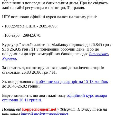
порівнянні з попереднім банківським днем. Про це свідчать
дані на сайті регулятора в п'ятницю, 31 травня.
НБУ встановив офіційні курси валют на такому рівні:
- 100 доларів США - 2685,4695;
- 100 євро - 2994,5670.
Курс української валюти на міжбанку піднявся до 26,845 грн /
$1 з 26,935 грн / $1 у попередній робочий день. Про це
повідомили дилери комерційних банків, передає
Інтерфакс-
Україна
.
Зазначається, що котирування гривні до закінчення торгів
становили 26,83-26,86 грн / $1.
Як повідомлялося,
в обмінниках долар зріс на 15-18 копійок
-
до 26,46-26,82 гривні.
Варто зазначити, що два тижні тому
офіційний курс долара
становив 26,11 гривні
.
Новини від
Корреспондент.net
у Telegram. Підписуйтесь на
наш канал
https://t.me/korrespondentnet
.