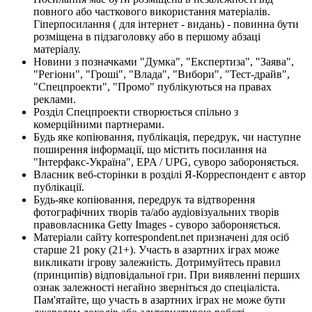
повного або часткового використання матеріалів.
Гіперпосилання ( для інтернет - видань) - повинна бути
розміщена в підзаголовку або в першому абзаці
матеріалу.
Новини з позначками "Думка", "Експертиза", "Заява",
"Регіони", "Гроші", "Влада", "Вибори", "Тест-драйв",
"Спецпроекти", "Промо" публікуються на правах
реклами.
Розділ Спецпроекти створюється спільно з
комерційними партнерами.
Будь яке копіювання, публікація, передрук, чи наступне
поширення інформації, що містить посилання на
"Інтерфакс-Україна", EPA / UPG, суворо забороняється.
Власник веб-сторінки в розділі Я-Корреспондент є автор
публікації.
Будь-яке копіювання, передрук та відтворення
фотографічних творів та/або аудіовізуальних творів
правовласника Getty Images - суворо забороняється.
Матеріали сайту korrespondent.net призначені для осіб
старше 21 року (21+). Участь в азартних іграх може
викликати ігрову залежність. Дотримуйтесь правил
(принципів) відповідальної гри. При виявленні перших
ознак залежності негайно зверніться до спеціаліста.
Пам'ятайте, що участь в азартних іграх не може бути