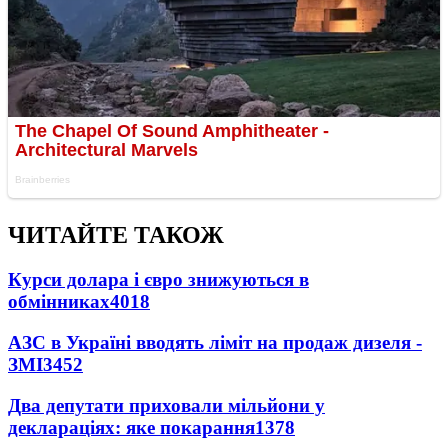
ЧИТАЙТЕ ТАКОЖ
Курси долара і євро знижуються в
обмінниках
4018
АЗС в Україні вводять ліміт на продаж дизеля -
ЗМІ
3452
Два депутати приховали мільйони у
деклараціях: яке покарання
1378