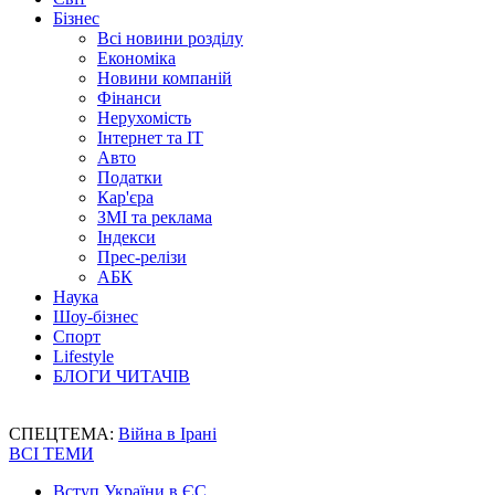
Бізнес
Всі новини розділу
Економіка
Новини компаній
Фінанси
Нерухомість
Інтернет та IT
Авто
Податки
Кар'єра
ЗМІ та реклама
Індекси
Прес-релізи
АБК
Наука
Шоу-бізнес
Спорт
Lifestyle
БЛОГИ ЧИТАЧІВ
СПЕЦТЕМА:
Війна в Ірані
ВСІ ТЕМИ
Вступ України в ЄС