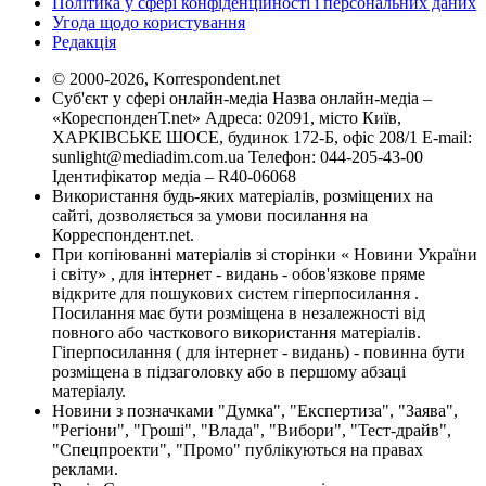
Політика у сфері конфіденційності і персональних даних
Угода щодо користування
Редакція
© 2000-2026, Korrespondent.net
Суб'єкт у сфері онлайн-медіа Назва онлайн-медіа –
«КореспонденТ.net» Адреса: 02091, місто Київ,
ХАРКІВСЬКЕ ШОСЕ, будинок 172-Б, офіс 208/1 E-mail:
sunlight@mediadim.com.ua
Телефон: 044-205-43-00
Ідентифікатор медіа – R40-06068
Використання будь-яких матеріалів, розміщених на
сайті, дозволяється за умови посилання на
Корреспондент.net.
При копіюванні матеріалів зі сторінки « Новини України
і світу» , для інтернет - видань - обов'язкове пряме
відкрите для пошукових систем гіперпосилання .
Посилання має бути розміщена в незалежності від
повного або часткового використання матеріалів.
Гіперпосилання ( для інтернет - видань) - повинна бути
розміщена в підзаголовку або в першому абзаці
матеріалу.
Новини з позначками "Думка", "Експертиза", "Заява",
"Регіони", "Гроші", "Влада", "Вибори", "Тест-драйв",
"Спецпроекти", "Промо" публікуються на правах
реклами.