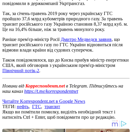
повідомили в держкомпанії Укртрансгаз.
Так, за січень-травень 2019 року через українську ГТС
пройшло 37,6 млрд кубометрів природного газу. За травень
транзит російського газу Україною становив 8,37 млрд куб. м.
Це на 16,4% більше, ніж за травень минулого року.
Раніше прем'єр-міністр Росії
Дмитро Медведєв заявив
, що
транзит російського газу по ГТС України відновиться після
відмови влади країни від судових суперечок.
Також повідомлялося, що до Києва прибув міністр енергетики
США, який обговорив з українським прем'єр-міністром
Північний потік-2
.
Новини від
Корреспондент.net
в Telegram. Підписуйтесь на
наш канал
https://t.me/korrespondentnet
Читайте Korrespondent.net в Google News
ТЕГИ:
нефть
,
ГТС
,
транзит
Якщо ви помітили помилку, виділіть необхідний текст і
натисніть Ctrl + Enter, щоб повідомити про це редакцію.