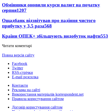
Обмінники оновили курси валют на початку
серпня
1207
Ощадбанк відзвітував про падіння чистого
прибутку у 3,5 раза
568
Країни ОПЕК+ збільшують видобуток нафти
553
Читати коментарі
Повна версія сайту
Facebook
Twitter
RSS-стрічки
E-mail розсилка
Контакти
Реклама на сайті
Використання матеріалів korrespondent.net
Правила користування сайтом
Договір користування сайтом