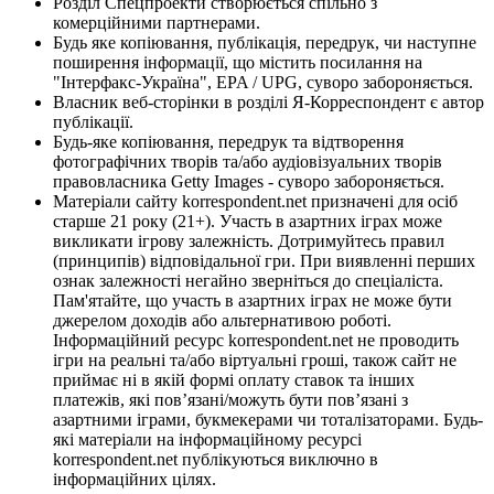
Розділ Спецпроекти створюється спільно з
комерційними партнерами.
Будь яке копіювання, публікація, передрук, чи наступне
поширення інформації, що містить посилання на
"Інтерфакс-Україна", EPA / UPG, суворо забороняється.
Власник веб-сторінки в розділі Я-Корреспондент є автор
публікації.
Будь-яке копіювання, передрук та відтворення
фотографічних творів та/або аудіовізуальних творів
правовласника Getty Images - суворо забороняється.
Матеріали сайту korrespondent.net призначені для осіб
старше 21 року (21+). Участь в азартних іграх може
викликати ігрову залежність. Дотримуйтесь правил
(принципів) відповідальної гри. При виявленні перших
ознак залежності негайно зверніться до спеціаліста.
Пам'ятайте, що участь в азартних іграх не може бути
джерелом доходів або альтернативою роботі.
Інформаційний ресурс korrespondent.net не проводить
ігри на реальні та/або віртуальні гроші, також сайт не
приймає ні в якій формі оплату ставок та інших
платежів, які пов’язані/можуть бути пов’язані з
азартними іграми, букмекерами чи тоталізаторами. Будь-
які матеріали на інформаційному ресурсі
korrespondent.net публікуються виключно в
інформаційних цілях.