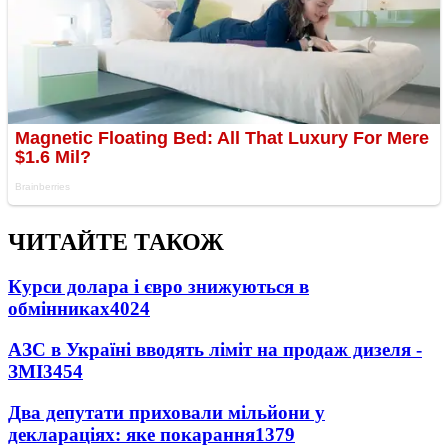
ЧИТАЙТЕ ТАКОЖ
Курси долара і євро знижуються в
обмінниках
4024
АЗС в Україні вводять ліміт на продаж дизеля -
ЗМІ
3454
Два депутати приховали мільйони у
деклараціях: яке покарання
1379