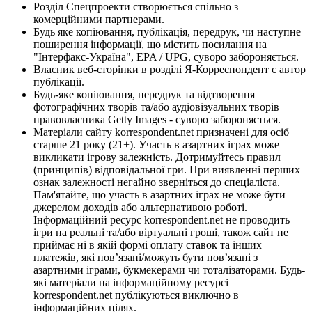
Розділ Спецпроекти створюється спільно з
комерційними партнерами.
Будь яке копіювання, публікація, передрук, чи наступне
поширення інформації, що містить посилання на
"Інтерфакс-Україна", EPA / UPG, суворо забороняється.
Власник веб-сторінки в розділі Я-Корреспондент є автор
публікації.
Будь-яке копіювання, передрук та відтворення
фотографічних творів та/або аудіовізуальних творів
правовласника Getty Images - суворо забороняється.
Матеріали сайту korrespondent.net призначені для осіб
старше 21 року (21+). Участь в азартних іграх може
викликати ігрову залежність. Дотримуйтесь правил
(принципів) відповідальної гри. При виявленні перших
ознак залежності негайно зверніться до спеціаліста.
Пам'ятайте, що участь в азартних іграх не може бути
джерелом доходів або альтернативою роботі.
Інформаційний ресурс korrespondent.net не проводить
ігри на реальні та/або віртуальні гроші, також сайт не
приймає ні в якій формі оплату ставок та інших
платежів, які пов’язані/можуть бути пов’язані з
азартними іграми, букмекерами чи тоталізаторами. Будь-
які матеріали на інформаційному ресурсі
korrespondent.net публікуються виключно в
інформаційних цілях.