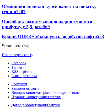
Обмінники оновили курси валют на початку
серпня
1207
Ощадбанк відзвітував про падіння чистого
прибутку у 3,5 раза
569
Країни ОПЕК+ збільшують видобуток нафти
553
Читати коментарі
Повна версія сайту
Facebook
Twitter
RSS-стрічки
E-mail розсилка
Контакти
Реклама на сайті
Використання матеріалів korrespondent.net
Правила користування сайтом
Договір користування сайтом