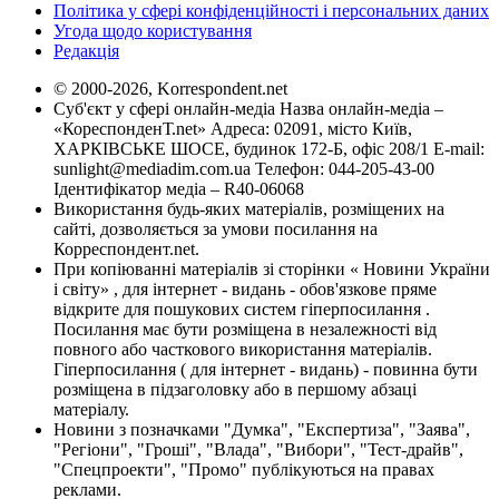
Політика у сфері конфіденційності і персональних даних
Угода щодо користування
Редакція
© 2000-2026, Korrespondent.net
Суб'єкт у сфері онлайн-медіа Назва онлайн-медіа –
«КореспонденТ.net» Адреса: 02091, місто Київ,
ХАРКІВСЬКЕ ШОСЕ, будинок 172-Б, офіс 208/1 E-mail:
sunlight@mediadim.com.ua
Телефон: 044-205-43-00
Ідентифікатор медіа – R40-06068
Використання будь-яких матеріалів, розміщених на
сайті, дозволяється за умови посилання на
Корреспондент.net.
При копіюванні матеріалів зі сторінки « Новини України
і світу» , для інтернет - видань - обов'язкове пряме
відкрите для пошукових систем гіперпосилання .
Посилання має бути розміщена в незалежності від
повного або часткового використання матеріалів.
Гіперпосилання ( для інтернет - видань) - повинна бути
розміщена в підзаголовку або в першому абзаці
матеріалу.
Новини з позначками "Думка", "Експертиза", "Заява",
"Регіони", "Гроші", "Влада", "Вибори", "Тест-драйв",
"Спецпроекти", "Промо" публікуються на правах
реклами.