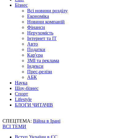
Бізнес
Всі новини розділу
Економіка
Новини компаній
Фінанси
Нерухомість
Інтернет та IT
Авто
Податки
Кар'єра
ЗМІ та реклама
Індекси
Прес-релізи
АБК
Наука
Шоу-бізнес
Спорт
Lifestyle
БЛОГИ ЧИТАЧІВ
СПЕЦТЕМА:
Війна в Ірані
ВСІ ТЕМИ
Вступ України в ЄС