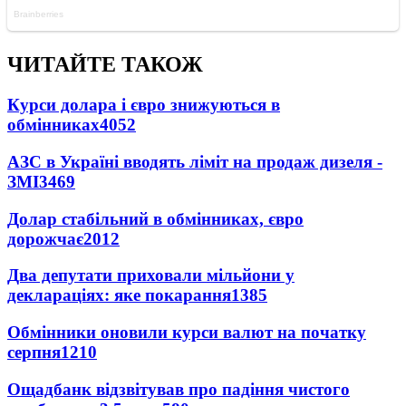
ЧИТАЙТЕ ТАКОЖ
Курси долара і євро знижуються в
обмінниках
4052
АЗС в Україні вводять ліміт на продаж дизеля -
ЗМІ
3469
Долар стабільний в обмінниках, євро
дорожчає
2012
Два депутати приховали мільйони у
деклараціях: яке покарання
1385
Обмінники оновили курси валют на початку
серпня
1210
Ощадбанк відзвітував про падіння чистого