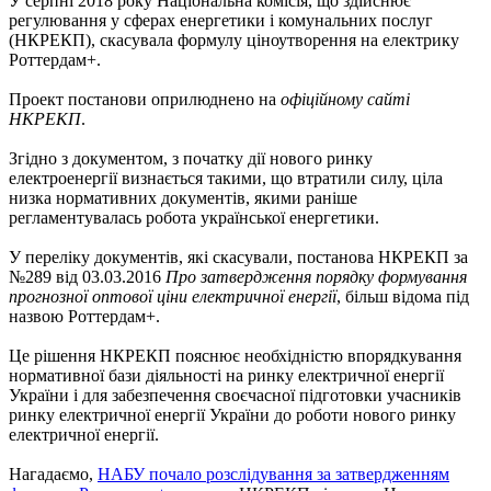
У серпні 2018 року Національна комісія, що здійснює
регулювання у сферах енергетики і комунальних послуг
(НКРЕКП), скасувала формулу ціноутворення на електрику
Роттердам+.
Проект постанови оприлюднено на
офіційному сайті
НКРЕКП
.
Згідно з документом, з початку дії нового ринку
електроенергії визнається такими, що втратили силу, ціла
низка нормативних документів, якими раніше
регламентувалась робота української енергетики.
У переліку документів, які скасували, постанова НКРЕКП за
№289 від 03.03.2016
Про затвердження порядку формування
прогнозної оптової ціни електричної енергії
, більш відома під
назвою Роттердам+.
Це рішення НКРЕКП пояснює необхідністю впорядкування
нормативної бази діяльності на ринку електричної енергії
України і для забезпечення своєчасної підготовки учасників
ринку електричної енергії України до роботи нового ринку
електричної енергії.
Нагадаємо,
НАБУ почало розслідування за затвердженням