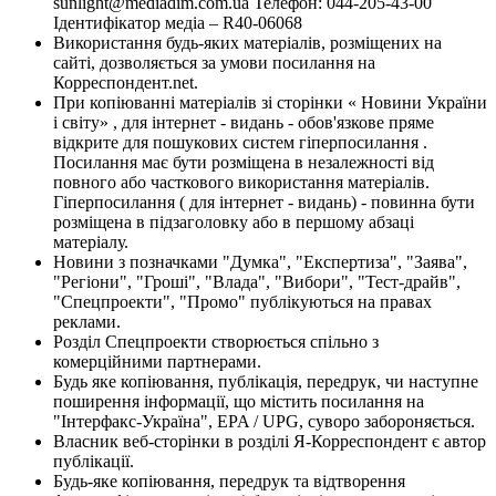
sunlight@mediadim.com.ua
Телефон: 044-205-43-00
Ідентифікатор медіа – R40-06068
Використання будь-яких матеріалів, розміщених на
сайті, дозволяється за умови посилання на
Корреспондент.net.
При копіюванні матеріалів зі сторінки « Новини України
і світу» , для інтернет - видань - обов'язкове пряме
відкрите для пошукових систем гіперпосилання .
Посилання має бути розміщена в незалежності від
повного або часткового використання матеріалів.
Гіперпосилання ( для інтернет - видань) - повинна бути
розміщена в підзаголовку або в першому абзаці
матеріалу.
Новини з позначками "Думка", "Експертиза", "Заява",
"Регіони", "Гроші", "Влада", "Вибори", "Тест-драйв",
"Спецпроекти", "Промо" публікуються на правах
реклами.
Розділ Спецпроекти створюється спільно з
комерційними партнерами.
Будь яке копіювання, публікація, передрук, чи наступне
поширення інформації, що містить посилання на
"Інтерфакс-Україна", EPA / UPG, суворо забороняється.
Власник веб-сторінки в розділі Я-Корреспондент є автор
публікації.
Будь-яке копіювання, передрук та відтворення