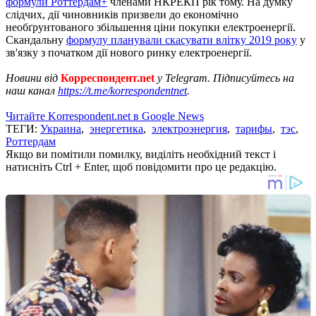
формули Роттердам+
членами НКРЕКП рік тому. На думку
слідчих, дії чиновників призвели до економічно
необґрунтованого збільшення ціни покупки електроенергії.
Скандальну
формулу планували скасувати влітку 2019 року
у
зв'язку з початком дії нового ринку електроенергії.
Новини від
Корреспондент.net
у Telegram. Підписуйтесь на
наш канал
https://t.me/korrespondentnet
.
Читайте Korrespondent.net в Google News
ТЕГИ:
Украина
,
энергетика
,
электроэнергия
,
тарифы
,
тэс
,
Роттердам
Якщо ви помітили помилку, виділіть необхідний текст і
натисніть Ctrl + Enter, щоб повідомити про це редакцію.