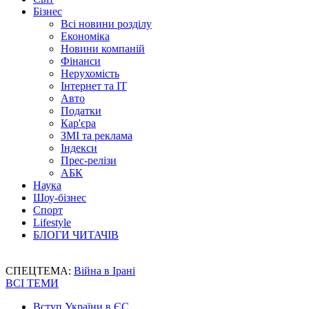
Бізнес
Всі новини розділу
Економіка
Новини компаній
Фінанси
Нерухомість
Інтернет та IT
Авто
Податки
Кар'єра
ЗМІ та реклама
Індекси
Прес-релізи
АБК
Наука
Шоу-бізнес
Спорт
Lifestyle
БЛОГИ ЧИТАЧІВ
СПЕЦТЕМА:
Війна в Ірані
ВСІ ТЕМИ
Вступ України в ЄС