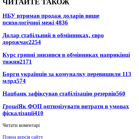
ЧИТАЙТЕ ТАКОЖ
НБУ втримав продаж доларів вище
психологічної межі
4836
Долар стабільний в обмінниках, євро
дорожчає
2254
Курс гривні знизився в обмінниках наприкінці
тижня
2171
Борги українців за комуналку перевищили 113
млрд
574
Нацбанк зафіксував стабілізацію резервів
560
Гроші
Як ФОП оптимізувати витрати в умовах
фіскалізації
410
Читати коментарі
Повна версія сайту