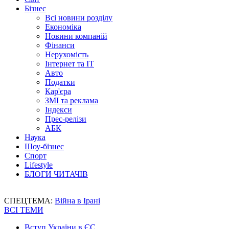
Бізнес
Всі новини розділу
Економіка
Новини компаній
Фінанси
Нерухомість
Інтернет та IT
Авто
Податки
Кар'єра
ЗМІ та реклама
Індекси
Прес-релізи
АБК
Наука
Шоу-бізнес
Спорт
Lifestyle
БЛОГИ ЧИТАЧІВ
СПЕЦТЕМА:
Війна в Ірані
ВСІ ТЕМИ
Вступ України в ЄС