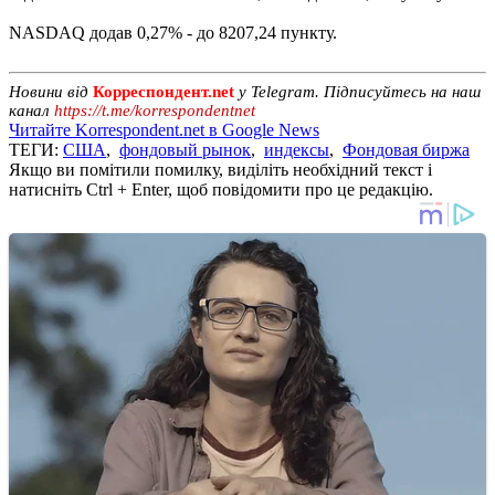
NASDAQ додав 0,27% - до 8207,24 пункту.
Новини від
Корреспондент.net
у Telegram. Підписуйтесь на наш
канал
https://t.me/korrespondentnet
Читайте Korrespondent.net в Google News
ТЕГИ:
США
,
фондовый рынок
,
индексы
,
Фондовая биржа
Якщо ви помітили помилку, виділіть необхідний текст і
натисніть Ctrl + Enter, щоб повідомити про це редакцію.