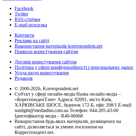
Facebook
Twitter
RSS-стрічки
E-mail розсилка
Контакти
Реклама на сайті
Використання матеріалів korrespondent.net
Правила користування сайтом
Договір користування сайтом
Політика у сфері конфіденційності і персональних даних
Угода щодо користування
Редакція
© 2000-2026, Korrespondent.net
Суб'єкт у сфері онлайн-медіа Назва онлайн-медіа –
«КореспонденТ.net» Адреса: 02091, місто Київ,
ХАРКІВСЬКЕ ШОСЕ, будинок 172-Б, офіс 208/1 E-mail:
sunlight@mediadim.com.ua
Телефон: 044-205-43-00
Ідентифікатор медіа – R40-06068
Використання будь-яких матеріалів, розміщених на
сайті, дозволяється за умови посилання на
Корреспондент.net.