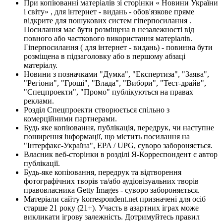
При копіюванні матеріалів зі сторінки « Новини України
і світу» , для інтернет - видань - обов'язкове пряме
відкрите для пошукових систем гіперпосилання .
Посилання має бути розміщена в незалежності від
повного або часткового використання матеріалів.
Гіперпосилання ( для інтернет - видань) - повинна бути
розміщена в підзаголовку або в першому абзаці
матеріалу.
Новини з позначками "Думка", "Експертиза", "Заява",
"Регіони", "Гроші", "Влада", "Вибори", "Тест-драйв",
"Спецпроекти", "Промо" публікуються на правах
реклами.
Розділ Спецпроекти створюється спільно з
комерційними партнерами.
Будь яке копіювання, публікація, передрук, чи наступне
поширення інформації, що містить посилання на
"Інтерфакс-Україна", EPA / UPG, суворо забороняється.
Власник веб-сторінки в розділі Я-Корреспондент є автор
публікації.
Будь-яке копіювання, передрук та відтворення
фотографічних творів та/або аудіовізуальних творів
правовласника Getty Images - суворо забороняється.
Матеріали сайту korrespondent.net призначені для осіб
старше 21 року (21+). Участь в азартних іграх може
викликати ігрову залежність. Дотримуйтесь правил