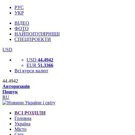
РУС
УКР
ВІДЕО
ФОТО
НАЙПОПУЛЯРНІШІ
СПЕЦПРОЕКТИ
USD
USD
44.4942
EUR
51.3366
Всі курси валют
44.4942
Авторизація
Пошук
RU
ВСІ РОЗДІЛИ
Головна
Україна
Місто
Світ