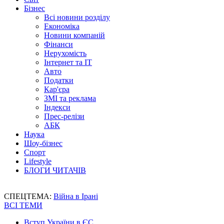
Бізнес
Всі новини розділу
Економіка
Новини компаній
Фінанси
Нерухомість
Інтернет та IT
Авто
Податки
Кар'єра
ЗМІ та реклама
Індекси
Прес-релізи
АБК
Наука
Шоу-бізнес
Спорт
Lifestyle
БЛОГИ ЧИТАЧІВ
СПЕЦТЕМА:
Війна в Ірані
ВСІ ТЕМИ
Вступ України в ЄС