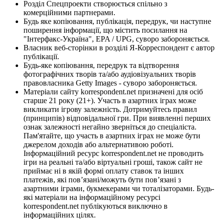
Розділ Спецпроекти створюється спільно з
комерційними партнерами.
Будь яке копіювання, публікація, передрук, чи наступне
поширення інформації, що містить посилання на
"Інтерфакс-Україна", EPA / UPG, суворо забороняється.
Власник веб-сторінки в розділі Я-Корреспондент є автор
публікації.
Будь-яке копіювання, передрук та відтворення
фотографічних творів та/або аудіовізуальних творів
правовласника Getty Images - суворо забороняється.
Матеріали сайту korrespondent.net призначені для осіб
старше 21 року (21+). Участь в азартних іграх може
викликати ігрову залежність. Дотримуйтесь правил
(принципів) відповідальної гри. При виявленні перших
ознак залежності негайно зверніться до спеціаліста.
Пам'ятайте, що участь в азартних іграх не може бути
джерелом доходів або альтернативою роботі.
Інформаційний ресурс korrespondent.net не проводить
ігри на реальні та/або віртуальні гроші, також сайт не
приймає ні в якій формі оплату ставок та інших
платежів, які пов’язані/можуть бути пов’язані з
азартними іграми, букмекерами чи тоталізаторами. Будь-
які матеріали на інформаційному ресурсі
korrespondent.net публікуються виключно в
інформаційних цілях.