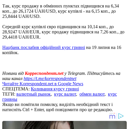
Так, курс продажу в обмінних пунктах підвищився на 6,34
коп., до 26,1724 UAH/USD, курс купівлі - на 6,15 коп., до
25,8444 UAH/USD.
Середній курс купівлі євро підвищився на 10,14 коп., до
28,9247 UAH/EUR, курс продажу підвищився на 7,26 коп., до
29,4418 UAH/EUR.
Нацбанк послабив офіційний курс гривні
на 19 липня на 16
копійок.
Новини від
Корреспондент.net
у Telegram. Підписуйтесь на
наш канал
https://t.me/korrespondentnet
Читайте Korrespondent.net в Google News
СПЕЦТЕМА:
Коливання курсу гривні
ТЕГИ:
валютный рынок
,
курс валют
,
обмен валют
,
курс
гривны
Якщо ви помітили помилку, виділіть необхідний текст і
натисніть Ctrl + Enter, щоб повідомити про це редакцію.