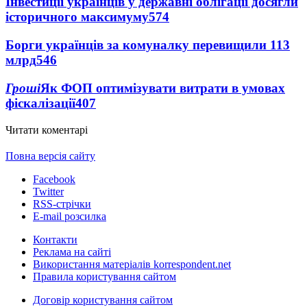
Інвестиції українців у державні облігації досягли
історичного максимуму
574
Борги українців за комуналку перевищили 113
млрд
546
Гроші
Як ФОП оптимізувати витрати в умовах
фіскалізації
407
Читати коментарі
Повна версія сайту
Facebook
Twitter
RSS-стрічки
E-mail розсилка
Контакти
Реклама на сайті
Використання матеріалів korrespondent.net
Правила користування сайтом
Договір користування сайтом