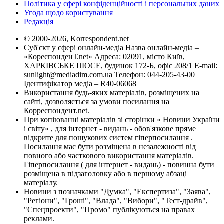
Політика у сфері конфіденційності і персональних даних
Угода щодо користування
Редакція
© 2000-2026, Korrespondent.net
Суб'єкт у сфері онлайн-медіа Назва онлайн-медіа –
«КореспонденТ.net» Адреса: 02091, місто Київ,
ХАРКІВСЬКЕ ШОСЕ, будинок 172-Б, офіс 208/1 E-mail:
sunlight@mediadim.com.ua
Телефон: 044-205-43-00
Ідентифікатор медіа – R40-06068
Використання будь-яких матеріалів, розміщених на
сайті, дозволяється за умови посилання на
Корреспондент.net.
При копіюванні матеріалів зі сторінки « Новини України
і світу» , для інтернет - видань - обов'язкове пряме
відкрите для пошукових систем гіперпосилання .
Посилання має бути розміщена в незалежності від
повного або часткового використання матеріалів.
Гіперпосилання ( для інтернет - видань) - повинна бути
розміщена в підзаголовку або в першому абзаці
матеріалу.
Новини з позначками "Думка", "Експертиза", "Заява",
"Регіони", "Гроші", "Влада", "Вибори", "Тест-драйв",
"Спецпроекти", "Промо" публікуються на правах
реклами.