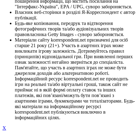
поширення інформації, що містить посилання на
"Інтерфакс-Україна", EPA / UPG, суворо забороняється.
Власник веб-сторінки в розділі Я-Корреспондент є автор
публікації.
Будь-яке копіювання, передрук та відтворення
фотографічних творів та/або аудіовізуальних творів
правовласника Getty Images - суворо забороняється.
Матеріали сайту korrespondent.net призначені для осіб
старше 21 року (21+). Участь в азартних іграх може
викликати ігрову залежність. Дотримуйтесь правил
(принципів) відповідальної гри. При виявленні перших
ознак залежності негайно зверніться до спеціаліста.
Пам'ятайте, що участь в азартних іграх не може бути
джерелом доходів або альтернативою роботі.
Інформаційний ресурс korrespondent.net не проводить
ігри на реальні та/або віртуальні гроші, також сайт не
приймає ні в якій формі оплату ставок та інших
платежів, які пов’язані/можуть бути пов’язані з
азартними іграми, букмекерами чи тоталізаторами. Будь-
які матеріали на інформаційному ресурсі
korrespondent.net публікуються виключно в
інформаційних цілях.
X