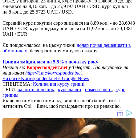
Отже, у вівторок, 23 липня, курс продажу готівкового долара
знизився на 8,16 коп. - до 25,9197 UAH / USD, курс купівлі -
на 8 коп., до 25,5723 UAH / USD.
Середній курс покупки євро знизився на 8,89 коп. - до 28,6048
UAH / EUR, курс продажу знизився на 11,92 коп. - до 29,1381
UAH / EUR.
Як повідомлялося, на цьому тижні
долар почав дешевшати в
обмінниках
після зростання минулого тижня.
Гривня зміцнилася на 5,5% з початку року
Новини від
Корреспондент.net
у Telegram. Підписуйтесь на
наш канал
https://t.me/korrespondentnet
.
Читайте Korrespondent.net в Google News
СПЕЦТЕМА:
Коливання курсу гривні
ТЕГИ:
валютный рынок
,
курс валют
,
обмен валют
,
курс
гривны
Якщо ви помітили помилку, виділіть необхідний текст і
натисніть Ctrl + Enter, щоб повідомити про це редакцію.