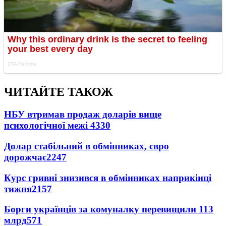
ЧИТАЙТЕ ТАКОЖ
НБУ втримав продаж доларів вище
психологічної межі
4330
Долар стабільний в обмінниках, євро
дорожчає
2247
Курс гривні знизився в обмінниках наприкінці
тижня
2157
Борги українців за комуналку перевищили 113
млрд
571