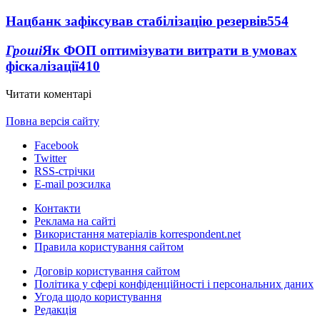
Нацбанк зафіксував стабілізацію резервів
554
Гроші
Як ФОП оптимізувати витрати в умовах
фіскалізації
410
Читати коментарі
Повна версія сайту
Facebook
Twitter
RSS-стрічки
E-mail розсилка
Контакти
Реклама на сайті
Використання матеріалів korrespondent.net
Правила користування сайтом
Договір користування сайтом
Політика у сфері конфіденційності і персональних даних
Угода щодо користування
Редакція