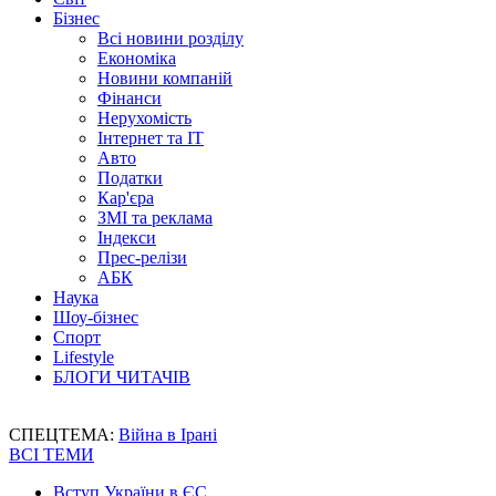
Бізнес
Всі новини розділу
Економіка
Новини компаній
Фінанси
Нерухомість
Інтернет та IT
Авто
Податки
Кар'єра
ЗМІ та реклама
Індекси
Прес-релізи
АБК
Наука
Шоу-бізнес
Спорт
Lifestyle
БЛОГИ ЧИТАЧІВ
СПЕЦТЕМА:
Війна в Ірані
ВСІ ТЕМИ
Вступ України в ЄС