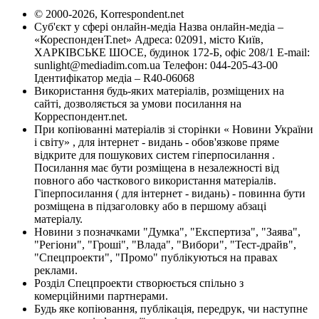
© 2000-2026, Korrespondent.net
Суб'єкт у сфері онлайн-медіа Назва онлайн-медіа –
«КореспонденТ.net» Адреса: 02091, місто Київ,
ХАРКІВСЬКЕ ШОСЕ, будинок 172-Б, офіс 208/1 E-mail:
sunlight@mediadim.com.ua
Телефон: 044-205-43-00
Ідентифікатор медіа – R40-06068
Використання будь-яких матеріалів, розміщених на
сайті, дозволяється за умови посилання на
Корреспондент.net.
При копіюванні матеріалів зі сторінки « Новини України
і світу» , для інтернет - видань - обов'язкове пряме
відкрите для пошукових систем гіперпосилання .
Посилання має бути розміщена в незалежності від
повного або часткового використання матеріалів.
Гіперпосилання ( для інтернет - видань) - повинна бути
розміщена в підзаголовку або в першому абзаці
матеріалу.
Новини з позначками "Думка", "Експертиза", "Заява",
"Регіони", "Гроші", "Влада", "Вибори", "Тест-драйв",
"Спецпроекти", "Промо" публікуються на правах
реклами.
Розділ Спецпроекти створюється спільно з
комерційними партнерами.
Будь яке копіювання, публікація, передрук, чи наступне